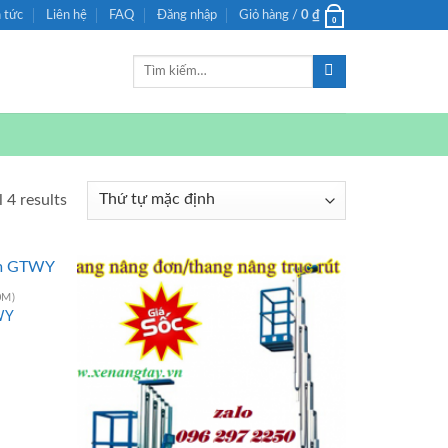
n tức
Liên hệ
FAQ
Đăng nhập
Giỏ hàng /
0
₫
0
Tìm
kiếm:
 4 results
0M)
WY