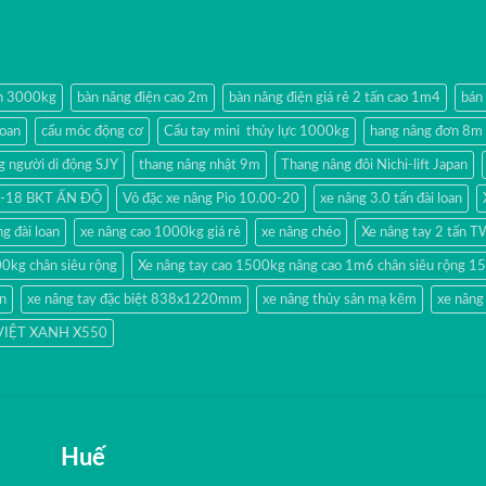
ện 3000kg
bàn nâng điện cao 2m
bàn nâng điện giá rẻ 2 tấn cao 1m4
bán
loan
cẩu móc động cơ
Cẩu tay mini thủy lực 1000kg
hang nâng đơn 8m
g người di động SJY
thang nâng nhật 9m
Thang nâng đôi Nichi-lift Japan
80-18 BKT ẤN ĐỘ
Vỏ đặc xe nâng Pio 10.00-20
xe nâng 3.0 tấn đài loan
g đài loan
xe nâng cao 1000kg giá rẻ
xe nâng chéo
Xe nâng tay 2 tấn 
00kg chân siêu rộng
Xe nâng tay cao 1500kg nâng cao 1m6 chân siêu rộng
ản
xe nâng tay đặc biệt 838x1220mm
xe nâng thủy sản mạ kẽm
xe nâng
 VIỆT XANH X550
Huế