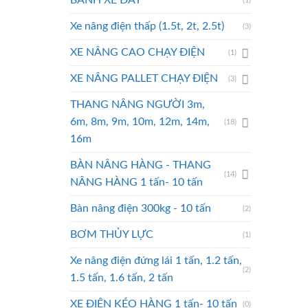
BÁNH XE ĐẨY
(1)
Xe nâng điện thấp (1.5t, 2t, 2.5t)
(3)
XE NÂNG CAO CHẠY ĐIỆN
(1)
XE NÂNG PALLET CHẠY ĐIỆN
(3)
THANG NÂNG NGƯỜI 3m,
6m, 8m, 9m, 10m, 12m, 14m,
(18)
16m
BÀN NÂNG HÀNG - THANG
(14)
NÂNG HÀNG 1 tấn- 10 tấn
Bàn nâng điện 300kg - 10 tấn
(2)
BƠM THỦY LỰC
(1)
Xe nâng điện đứng lái 1 tấn, 1.2 tấn,
(2)
1.5 tấn, 1.6 tấn, 2 tấn
XE ĐIỆN KÉO HÀNG 1 tấn- 10 tấn
(0)