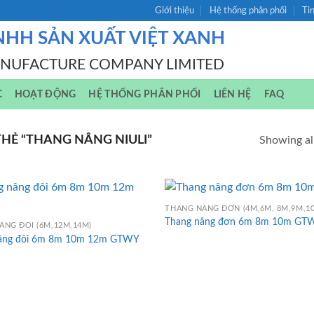
Giới thiệu
Hệ thống phân phối
Ti
NHH SẢN XUẤT VIỆT XANH
ANUFACTURE COMPANY LIMITED
C
HOẠT ĐỘNG
HỆ THỐNG PHÂN PHỐI
LIÊN HỆ
FAQ
Ẻ “THANG NÂNG NIULI”
Showing all
THANG NÂNG ĐƠN (4M,6M, 8M,9M,1
Thang nâng đơn 6m 8m 10m GT
ÂNG ĐÔI (6M,12M,14M)
âng đôi 6m 8m 10m 12m GTWY