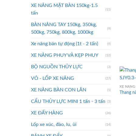
XE NÂNG MẶT BÀN 150kg-1.5
(11)
tấn
BÀN NÂNG TAY 150kg, 350kg,
(9)
500kg, 750kg, 800kg, 1000kg
Xe nâng bán tự động (1t - 2 tấn)
(9)
XE NÂNG PHUY VÀ KẸP PHUY
(10)
BỘ NGUỒN THỦY LỰC
(3)
VỎ - LỐP XE NÂNG
(27)
XE NÂNG
XE NÂNG BÀN CON LĂN
(1)
Thang n
CẨU THỦY LỰC MINI 1 tấn - 3 tấn
(3)
XE ĐẨY HÀNG
(26)
Lốp xe xúc, đào, lu, ủi
(14)