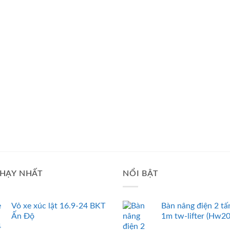
HẠY NHẤT
NỔI BẬT
Vỏ xe xúc lật 16.9-24 BKT
Bàn nâng điện 2 tấ
Ấn Độ
1m tw-lifter (Hw2