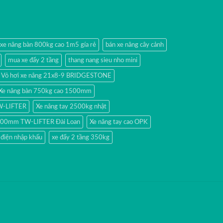
 xe nâng bàn 800kg cao 1m5 gía rẻ
bán xe nâng cây cảnh
mua xe đẩy 2 tầng
thang nang sieu nho mini
Vỏ hơi xe nâng 21x8-9 BRIDGESTONE
Xe nâng bàn 750kg cao 1500mm
TW-LIFTER
Xe nâng tay 2500kg nhật
 1500mm TW-LIFTER Đài Loan
Xe nâng tay cao OPK
 điện nhập khấu
xe đẩy 2 tầng 350kg