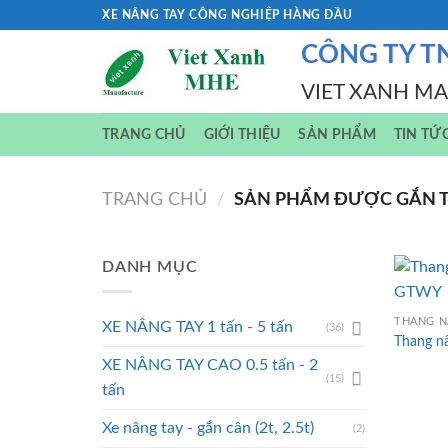
Skip
XE NÂNG TAY CÔNG NGHIỆP HÀNG ĐẦU
to
CÔNG TY T
content
VIET XANH M
TRANG CHỦ
GIỚI THIỆU
SẢN PHẨM
TIN TỨ
TRANG CHỦ
/
SẢN PHẨM ĐƯỢC GẮN TH
DANH MỤC
THANG N
XE NÂNG TAY 1 tấn - 5 tấn
(36)
Thang n
XE NÂNG TAY CAO 0.5 tấn - 2
(15)
tấn
Xe nâng tay - gắn cân (2t, 2.5t)
(2)