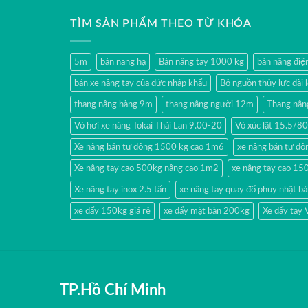
TÌM SẢN PHẨM THEO TỪ KHÓA
5m
bàn nang hạ
Bàn nâng tay 1000 kg
bàn nâng đi
bán xe nâng tay của đức nhập khẩu
Bộ nguồn thủy lực đài 
thang nâng hàng 9m
thang nâng người 12m
Thang nân
Vỏ hơi xe nâng Tokai Thái Lan 9.00-20
Vỏ xúc lật 15.5/
Xe nâng bán tự động 1500 kg cao 1m6
xe nâng bán tự độn
Xe nâng tay cao 500kg nâng cao 1m2
xe nâng tay cao 15
Xe nâng tay inox 2.5 tấn
xe nâng tay quay đổ phuy nhật b
xe đẩy 150kg giá rẻ
xe đẩy mặt bàn 200kg
Xe đẩy tay
TP.Hồ Chí Minh