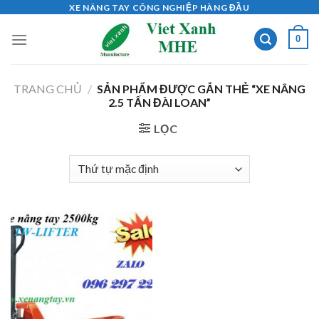
Skip
XE NÂNG TAY CÔNG NGHIỆP HÀNG ĐẦU
to
0
content
TRANG CHỦ
/
SẢN PHẨM ĐƯỢC GẮN THẺ “XE NÂNG
2.5 TẤN ĐÀI LOAN”
LỌC