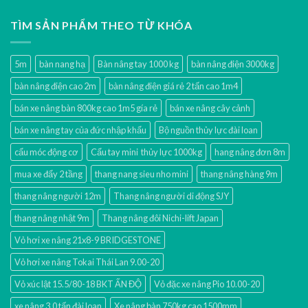
TÌM SẢN PHẨM THEO TỪ KHÓA
5m
bàn nang hạ
Bàn nâng tay 1000 kg
bàn nâng điện 3000kg
bàn nâng điện cao 2m
bàn nâng điện giá rẻ 2 tấn cao 1m4
bán xe nâng bàn 800kg cao 1m5 gía rẻ
bán xe nâng cây cảnh
bán xe nâng tay của đức nhập khẩu
Bộ nguồn thủy lực đài loan
cẩu móc động cơ
Cẩu tay mini thủy lực 1000kg
hang nâng đơn 8m
mua xe đẩy 2 tầng
thang nang sieu nho mini
thang nâng hàng 9m
thang nâng người 12m
Thang nâng người di động SJY
thang nâng nhật 9m
Thang nâng đôi Nichi-lift Japan
Vỏ hơi xe nâng 21x8-9 BRIDGESTONE
Vỏ hơi xe nâng Tokai Thái Lan 9.00-20
Vỏ xúc lật 15.5/80-18 BKT ẤN ĐỘ
Vỏ đặc xe nâng Pio 10.00-20
xe nâng 3.0 tấn đài loan
Xe nâng bàn 750kg cao 1500mm