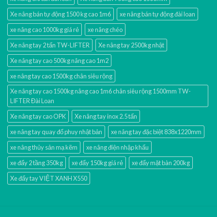
Xe nâng bán tự động 1500 kg cao 1m6
xe nâng bán tự động đài loan
xe nâng cao 1000kg giá rẻ
xe nâng chéo
Xe nâng tay 2 tấn TW-LIFTER
Xe nâng tay 2500kg nhật
Xe nâng tay cao 500kg nâng cao 1m2
xe nâng tay cao 1500kg chân siêu rộng
Xe nâng tay cao 1500kg nâng cao 1m6 chân siêu rộng 1500mm TW-
LIFTER Đài Loan
Xe nâng tay cao OPK
Xe nâng tay inox 2.5 tấn
xe nâng tay quay đổ phuy nhật bản
xe nâng tay đặc biệt 838x1220mm
xe nâng thủy sản mạ kẽm
xe nâng điện nhập khấu
xe đẩy 2 tầng 350kg
xe đẩy 150kg giá rẻ
xe đẩy mặt bàn 200kg
Xe đẩy tay VIỆT XANH X550