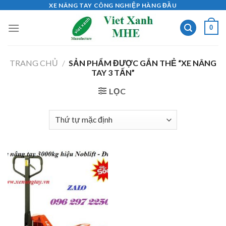
Skip
XE NÂNG TAY CÔNG NGHIỆP HÀNG ĐẦU
to
0
content
TRANG CHỦ
/
SẢN PHẨM ĐƯỢC GẮN THẺ “XE NÂNG
TAY 3 TẤN”
LỌC