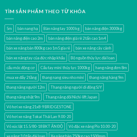
TÌM SẢN PHẨM THEO TỪ KHÓA
5m
bàn nang hạ
Bàn nâng tay 1000 kg
bàn nâng điện 3000kg
bàn nâng điện cao 2m
bàn nâng điện giá rẻ 2 tấn cao 1m4
bán xe nâng bàn 800kg cao 1m5 gía rẻ
bán xe nâng cây cảnh
bán xe nâng tay của đức nhập khẩu
Bộ nguồn thủy lực đài loan
cẩu móc động cơ
Cẩu tay mini thủy lực 1000kg
hang nâng đơn 8m
mua xe đẩy 2 tầng
thang nang sieu nho mini
thang nâng hàng 9m
thang nâng người 12m
Thang nâng người di động SJY
thang nâng nhật 9m
Thang nâng đôi Nichi-lift Japan
Vỏ hơi xe nâng 21x8-9 BRIDGESTONE
Vỏ hơi xe nâng Tokai Thái Lan 9.00-20
Vỏ xúc lật 15.5/80-18 BKT ẤN ĐỘ
Vỏ đặc xe nâng Pio 10.00-20
xe nâng 3.0 tấn đài loan
Xe nâng bàn 750kg cao 1500mm