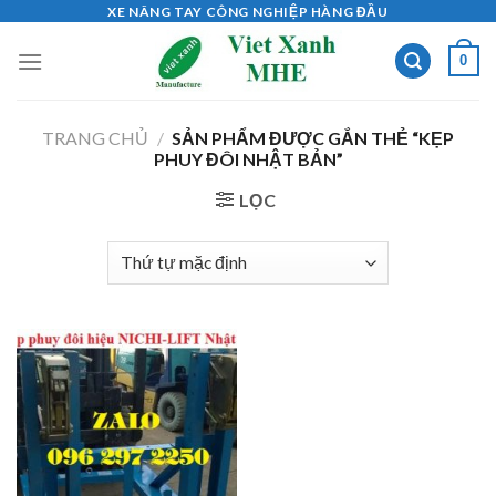
Skip
XE NÂNG TAY CÔNG NGHIỆP HÀNG ĐẦU
to
0
content
TRANG CHỦ
/
SẢN PHẨM ĐƯỢC GẮN THẺ “KẸP
PHUY ĐÔI NHẬT BẢN”
LỌC