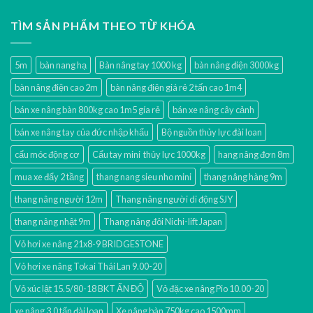
TÌM SẢN PHẨM THEO TỪ KHÓA
5m
bàn nang hạ
Bàn nâng tay 1000 kg
bàn nâng điện 3000kg
bàn nâng điện cao 2m
bàn nâng điện giá rẻ 2 tấn cao 1m4
bán xe nâng bàn 800kg cao 1m5 gía rẻ
bán xe nâng cây cảnh
bán xe nâng tay của đức nhập khẩu
Bộ nguồn thủy lực đài loan
cẩu móc động cơ
Cẩu tay mini thủy lực 1000kg
hang nâng đơn 8m
mua xe đẩy 2 tầng
thang nang sieu nho mini
thang nâng hàng 9m
thang nâng người 12m
Thang nâng người di động SJY
thang nâng nhật 9m
Thang nâng đôi Nichi-lift Japan
Vỏ hơi xe nâng 21x8-9 BRIDGESTONE
Vỏ hơi xe nâng Tokai Thái Lan 9.00-20
Vỏ xúc lật 15.5/80-18 BKT ẤN ĐỘ
Vỏ đặc xe nâng Pio 10.00-20
xe nâng 3.0 tấn đài loan
Xe nâng bàn 750kg cao 1500mm