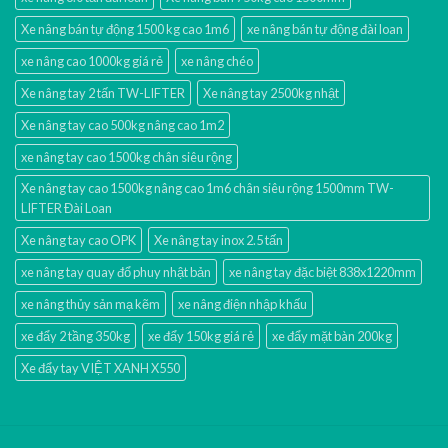
Xe nâng bán tự động 1500 kg cao 1m6
xe nâng bán tự động đài loan
xe nâng cao 1000kg giá rẻ
xe nâng chéo
Xe nâng tay 2 tấn TW-LIFTER
Xe nâng tay 2500kg nhật
Xe nâng tay cao 500kg nâng cao 1m2
xe nâng tay cao 1500kg chân siêu rộng
Xe nâng tay cao 1500kg nâng cao 1m6 chân siêu rộng 1500mm TW-
LIFTER Đài Loan
Xe nâng tay cao OPK
Xe nâng tay inox 2.5 tấn
xe nâng tay quay đổ phuy nhật bản
xe nâng tay đặc biệt 838x1220mm
xe nâng thủy sản mạ kẽm
xe nâng điện nhập khấu
xe đẩy 2 tầng 350kg
xe đẩy 150kg giá rẻ
xe đẩy mặt bàn 200kg
Xe đẩy tay VIỆT XANH X550