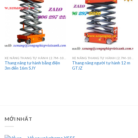
XE NÂNG THANG TỰ HÀNH (2.7M-10M)
XE NÂNG THANG TỰ HÀNH (2.7M-10M)
Thang nâng tự hành bằng điện
Thang nâng người tự hành 12 m
3m đến 16m SJY
GTJZ
MỚI NHẤT
Vỏ xe yokohama Y555