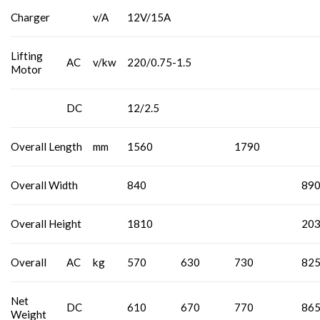
Charger
v/A
12V/15A
Lifting
AC
v/kw
220/0.75-1.5
Motor
DC
12/2.5
Overall Length
mm
1560
1790
Overall Width
840
89
Overall Height
1810
20
Overall
AC
kg
570
630
730
82
Net
DC
610
670
770
86
Weight