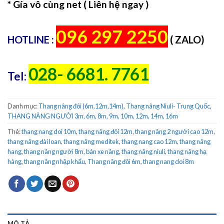
* Gía vô cùng net ( Liên hệ ngay )
096 297 2250
HOTLINE :
( ZALO)
028- 6681. 7761
Tel:
Danh mục:
Thang nâng đôi (6m,12m,14m)
,
Thang nâng Niuli- Trung Quốc
,
THANG NÂNG NGƯỜI 3m, 6m, 8m, 9m, 10m, 12m, 14m, 16m
Thẻ:
thang nang doi 10m
,
thang nâng đôi 12m
,
thang nâng 2 người cao 12m
,
thang nâng đài loan
,
thang nâng meditek
,
thang nang cao 12m
,
thang nâng
hang
,
thang nâng người 8m
,
bán xe nâng
,
thang nâng niuli
,
thang nâng hạ
hàng
,
thang nâng nhập khẩu
,
Thang nâng đôi 6m
,
thang nang doi 8m
MÔ TẢ