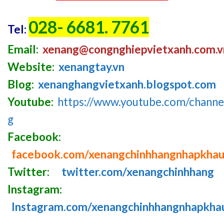
028- 6681. 7761
Tel:
Email:
xenang@congnghiepvietxanh.com.v
Website:
xenangtay.vn
Blog:
xenanghangvietxanh.blogspot.com
Youtube:
https://www.youtube.com/chan
g
Facebook:
facebook.com/xenangchinhhangnhapkha
Twitter:
twitter.com/xenangchinhhang
Instagram:
Instagram.com/xenangchinhhangnhapkha