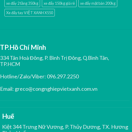
xe đẩy 2 tầng 350kg
xe đẩy 150kg giá rẻ
xe đẩy mặt bàn 200kg
Xe đẩy tay VIỆT XANH X550
TP.Hồ Chí Minh
334 Tân Hoà Đông, P. Bình Trị Đông, Q.Bình Tân,
TP.HCM
Hotline/Zalo/Viber:
096.297.2250
Email:
greco@congnghiepvietxanh.com.vn
Huế
Kiệt 344 Trưng Nữ Vương, P. Thủy Dương, TX. Hương