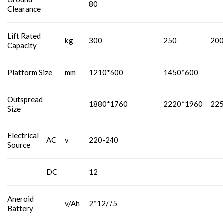
80
Clearance
Lift Rated
kg
300
250
20
Capacity
Platform Size
mm
1210*600
1450*600
Outspread
1880*1760
2220*1960
22
Size
Electrical
AC
v
220-240
Source
DC
12
Aneroid
v/Ah
2*12/75
Battery