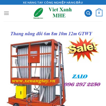
Skip
XE NÂNG TAY CÔNG NGHIỆP HÀNG ĐẦU
to
0
content