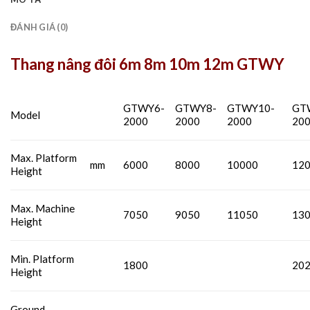
ĐÁNH GIÁ (0)
Thang nâng đôi 6m 8m 10m 12m GTWY
GTWY6-
GTWY8-
GTWY10-
GT
Model
2000
2000
2000
20
Max. Platform
mm
6000
8000
10000
12
Height
Max. Machine
7050
9050
11050
13
Height
Min. Platform
1800
20
Height
Ground