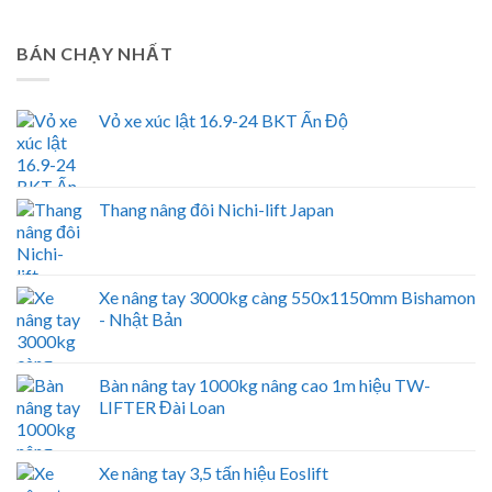
BÁN CHẠY NHẤT
Vỏ xe xúc lật 16.9-24 BKT Ấn Độ
Thang nâng đôi Nichi-lift Japan
Xe nâng tay 3000kg càng 550x1150mm Bishamon
- Nhật Bản
Bàn nâng tay 1000kg nâng cao 1m hiệu TW-
LIFTER Đài Loan
Xe nâng tay 3,5 tấn hiệu Eoslift