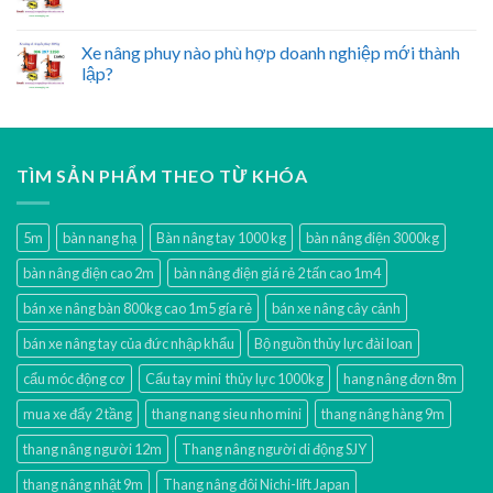
Xe nâng phuy nào phù hợp doanh nghiệp mới thành
lập?
TÌM SẢN PHẨM THEO TỪ KHÓA
5m
bàn nang hạ
Bàn nâng tay 1000 kg
bàn nâng điện 3000kg
bàn nâng điện cao 2m
bàn nâng điện giá rẻ 2 tấn cao 1m4
bán xe nâng bàn 800kg cao 1m5 gía rẻ
bán xe nâng cây cảnh
bán xe nâng tay của đức nhập khẩu
Bộ nguồn thủy lực đài loan
cẩu móc động cơ
Cẩu tay mini thủy lực 1000kg
hang nâng đơn 8m
mua xe đẩy 2 tầng
thang nang sieu nho mini
thang nâng hàng 9m
thang nâng người 12m
Thang nâng người di động SJY
thang nâng nhật 9m
Thang nâng đôi Nichi-lift Japan