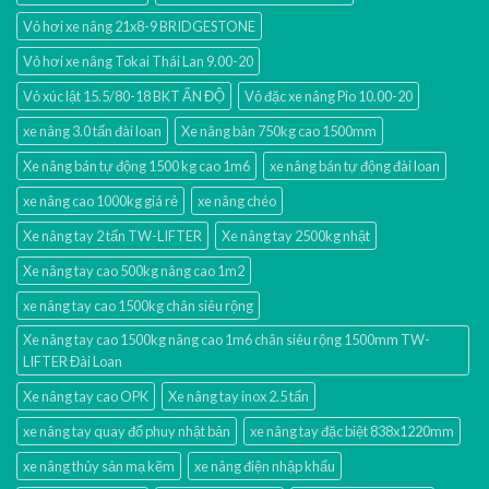
Vỏ hơi xe nâng 21x8-9 BRIDGESTONE
Vỏ hơi xe nâng Tokai Thái Lan 9.00-20
Vỏ xúc lật 15.5/80-18 BKT ẤN ĐỘ
Vỏ đặc xe nâng Pio 10.00-20
xe nâng 3.0 tấn đài loan
Xe nâng bàn 750kg cao 1500mm
Xe nâng bán tự động 1500 kg cao 1m6
xe nâng bán tự động đài loan
xe nâng cao 1000kg giá rẻ
xe nâng chéo
Xe nâng tay 2 tấn TW-LIFTER
Xe nâng tay 2500kg nhật
Xe nâng tay cao 500kg nâng cao 1m2
xe nâng tay cao 1500kg chân siêu rộng
Xe nâng tay cao 1500kg nâng cao 1m6 chân siêu rộng 1500mm TW-
LIFTER Đài Loan
Xe nâng tay cao OPK
Xe nâng tay inox 2.5 tấn
xe nâng tay quay đổ phuy nhật bản
xe nâng tay đặc biệt 838x1220mm
xe nâng thủy sản mạ kẽm
xe nâng điện nhập khấu