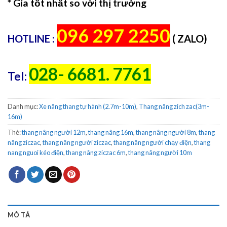
* Gía tốt nhất so với thị trường
096 297 2250
HOTLINE :
( ZALO)
028- 6681. 7761
Tel:
Danh mục:
Xe nâng thang tự hành (2.7m-10m)
,
Thang nâng zich zac(3m-
16m)
Thẻ:
thang nâng người 12m
,
thang nâng 16m
,
thang nâng người 8m
,
thang
nâng ziczac
,
thang nâng người ziczac
,
thang nâng người chạy điện
,
thang
nang nguoi kéo điện
,
thang nâng ziczac 6m
,
thang nâng người 10m
MÔ TẢ