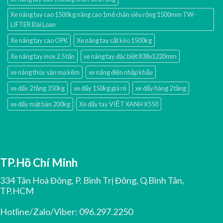
Xe nâng tay cao 1500kg nâng cao 1m6 chân siêu rộng 1500mm TW-
LIFTER Đài Loan
Xe nâng tay cao OPK
Xe nâng tay cắt kéo 1500kg
Xe nâng tay inox 2.5 tấn
xe nâng tay đặc biệt 838x1220mm
xe nâng thủy sản mạ kẽm
xe nâng điện nhập khấu
xe đẩy 2 tầng 350kg
xe đẩy 150kg giá rẻ
xe đẩy hàng 2 tầng
xe đẩy mặt bàn 200kg
Xe đẩy tay VIỆT XANH X550
TP.Hồ Chí Minh
334 Tân Hoà Đông, P. Bình Trị Đông, Q.Bình Tân,
TP.HCM
Hotline/Zalo/Viber:
096.297.2250