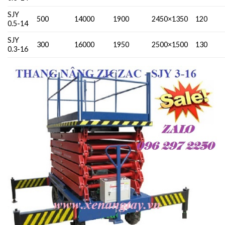
SJY
500
14000
1900
2450×1350
120
0.5-14
SJY
300
16000
1950
2500×1500
130
0.3-16