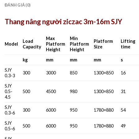
ĐÁNH GIÁ (0)
Thang nâng người ziczac 3m-16m SJY
Max
Min
Load
Platform
Lifting
Model
Platform
Platform
Capacity
Size
time
Height
Height
kg
mm
mm
mm
s
SJY
300
3000
850
1300×850
16
0.3-3
SJY
0.5-
500
4500
980
1300×850
31
4.5
SJY
300
6000
950
1780×880
54
0.3-6
SJY
500
6000
950
1780×880
49
0.5-6
SJY