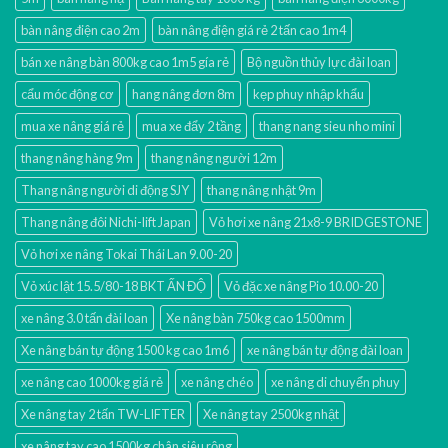
bàn nâng điện cao 2m
bàn nâng điện giá rẻ 2 tấn cao 1m4
bán xe nâng bàn 800kg cao 1m5 gía rẻ
Bộ nguồn thủy lực đài loan
cẩu móc động cơ
hang nâng đơn 8m
kẹp phuy nhập khẩu
mua xe nâng giá rẻ
mua xe đẩy 2 tầng
thang nang sieu nho mini
thang nâng hàng 9m
thang nâng người 12m
Thang nâng người di động SJY
thang nâng nhật 9m
Thang nâng đôi Nichi-lift Japan
Vỏ hơi xe nâng 21x8-9 BRIDGESTONE
Vỏ hơi xe nâng Tokai Thái Lan 9.00-20
Vỏ xúc lật 15.5/80-18 BKT ẤN ĐỘ
Vỏ đặc xe nâng Pio 10.00-20
xe nâng 3.0 tấn đài loan
Xe nâng bàn 750kg cao 1500mm
Xe nâng bán tự động 1500 kg cao 1m6
xe nâng bán tự động đài loan
xe nâng cao 1000kg giá rẻ
xe nâng chéo
xe nâng di chuyển phuy
Xe nâng tay 2 tấn TW-LIFTER
Xe nâng tay 2500kg nhật
xe nâng tay cao 1500kg chân siêu rộng