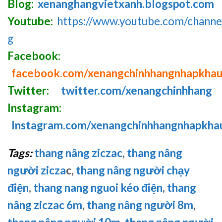
Blog:
xenanghangvietxanh.blogspot.com
Youtube:
https://www.youtube.com/chan
g
Facebook:
facebook.com/xenangchinhhangnhapkha
Twitter:
twitter.com/xenangchinhhang
Instagram:
Instagram.com/xenangchinhhangnhapkha
Tags:
thang nâng ziczac
,
thang nâng
người zicza
c,
thang nâng người chạy
điện
,
thang nang nguoi kéo điện
,
thang
nâng ziczac 6m
,
thang nâng người 8m
,