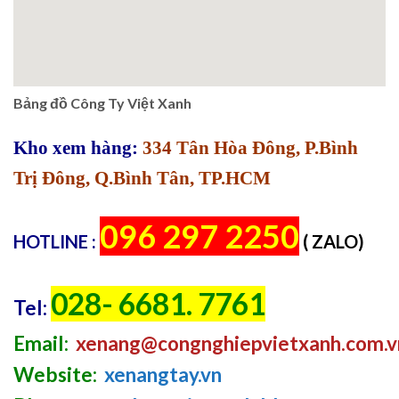
Bảng đồ Công Ty Việt Xanh
Kho xem hàng:
334 Tân Hòa Đông, P.Bình
Trị Đông, Q.Bình Tân, TP.HCM
096 297 2250
HOTLINE :
( ZALO)
028- 6681. 7761
Tel:
Email:
xenang@congnghiepvietxanh.com.v
Website:
xenangtay.vn