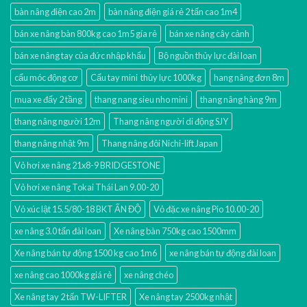
bàn nâng điện cao 2m
bàn nâng điện giá rẻ 2 tấn cao 1m4
bán xe nâng bàn 800kg cao 1m5 gía rẻ
bán xe nâng cây cảnh
bán xe nâng tay của đức nhập khẩu
Bộ nguồn thủy lực đài loan
cẩu móc động cơ
Cẩu tay mini thủy lực 1000kg
hang nâng đơn 8m
mua xe đẩy 2 tầng
thang nang sieu nho mini
thang nâng hàng 9m
thang nâng người 12m
Thang nâng người di động SJY
thang nâng nhật 9m
Thang nâng đôi Nichi-lift Japan
Vỏ hơi xe nâng 21x8-9 BRIDGESTONE
Vỏ hơi xe nâng Tokai Thái Lan 9.00-20
Vỏ xúc lật 15.5/80-18 BKT ẤN ĐỘ
Vỏ đặc xe nâng Pio 10.00-20
xe nâng 3.0 tấn đài loan
Xe nâng bàn 750kg cao 1500mm
Xe nâng bán tự động 1500 kg cao 1m6
xe nâng bán tự động đài loan
xe nâng cao 1000kg giá rẻ
xe nâng chéo
Xe nâng tay 2 tấn TW-LIFTER
Xe nâng tay 2500kg nhật