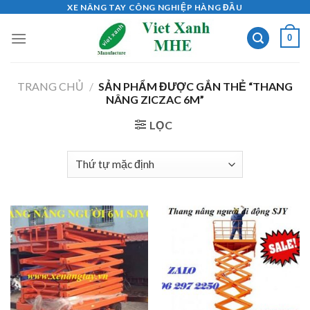
Skip
XE NÂNG TAY CÔNG NGHIỆP HÀNG ĐẦU
to
0
content
TRANG CHỦ
/
SẢN PHẨM ĐƯỢC GẮN THẺ “THANG
NÂNG ZICZAC 6M”
LỌC