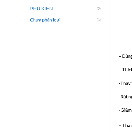
PHỤ KIỆN
(5)
Chưa phân loại
(3)
– Dùng
– Thíc
-Thay 
-Rút n
-Giảm 
–
Than