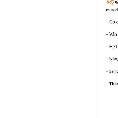
Mỹ
50
mua và
– Cơ 
– Vận 
– Hệ 
– Nâng
–
Sàn 
–
Than