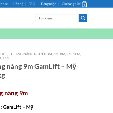
in tức
Liên hệ
FAQ
Đăng nhập
Giỏ hàng /
0
₫
0
Tìm
kiếm:
CHỦ
/
THANG NÂNG NGƯỜI 3M, 6M, 8M, 9M, 10M,
M, 16M
g nâng 9m GamLift – Mỹ
kg
g nâng 9m
 : GamLift – Mỹ