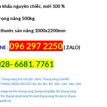
 khẩu nguyên chiếc, mới 100 %
 trọng nâng 500kg
h thước sàn nâng 1000x2200mm
096 297 2250
NE :
( ZALO)
28- 6681. 7761
:
Thang nâng zich zac(3m-16m)
,
Thang nâng Gamlift -
THANG NÂNG NGƯỜI 3m, 6m, 8m, 9m, 10m, 12m, 14m, 16m
g nâng mỹ 9m
,
thang nang
,
thang nâng điện 9m
,
thang nâng
u 9m
,
thang nâng hàng 9m
,
bán thang nâng 9m giá rẻ
,
thang
amlif mỹ