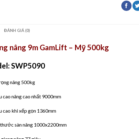
ĐÁNH GIÁ (0)
ng nâng 9m GamLift – Mỹ 500kg
el:
SWP5090
 trọng nâng 500kg
̀u cao nâng cao nhất 9000mm
̀u cao khi xếp gọn 1360mm
h thước sàn nâng 1000x2200mm
i giang nâng 77 giây