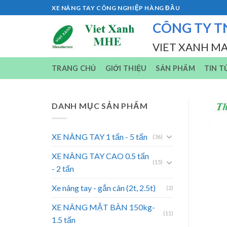
Skip
XE NÂNG TAY CÔNG NGHIỆP HÀNG ĐẦU
to
CÔNG TY T
content
VIET XANH M
TRANG CHỦ
GIỚI THIỆU
SẢN PHẨM
TIN T
DANH MỤC SẢN PHẨM
XE NÂNG TAY 1 tấn - 5 tấn
(36)
XE NÂNG TAY CAO 0.5 tấn
(15)
- 2 tấn
Xe nâng tay - gắn cân (2t, 2.5t)
(2)
XE NÂNG MẶT BÀN 150kg-
(11)
1.5 tấn