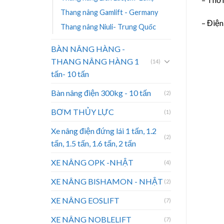
Thang nâng Gamlift - Germany
– Điện
Thang nâng Niuli- Trung Quốc
BÀN NÂNG HÀNG -
THANG NÂNG HÀNG 1
(14)
tấn- 10 tấn
Bàn nâng điện 300kg - 10 tấn
(2)
BƠM THỦY LỰC
(1)
Xe nâng điện đứng lái 1 tấn, 1.2
(2)
tấn, 1.5 tấn, 1.6 tấn, 2 tấn
XE NÂNG OPK -NHẬT
(4)
XE NÂNG BISHAMON - NHẬT
(2)
XE NÂNG EOSLIFT
(7)
XE NÂNG NOBLELIFT
(7)