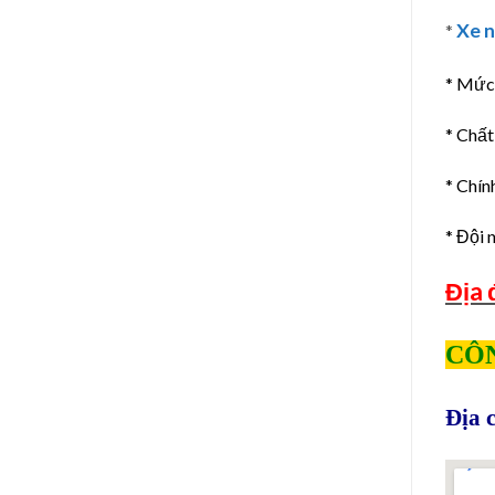
Xe 
*
* Mức 
* Chất
* Chín
* Đội 
Địa 
CÔN
Địa c