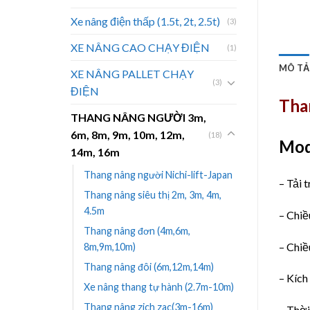
Xe nâng điện thấp (1.5t, 2t, 2.5t)
(3)
XE NÂNG CAO CHẠY ĐIỆN
(1)
MÔ TẢ
XE NÂNG PALLET CHẠY
(3)
ĐIỆN
Tha
THANG NÂNG NGƯỜI 3m,
6m, 8m, 9m, 10m, 12m,
(18)
Mod
14m, 16m
Thang nâng người Nichi-lift-Japan
– Tải
Thang nâng siêu thị 2m, 3m, 4m,
4.5m
– Chiê
Thang nâng đơn (4m,6m,
– Chiê
8m,9m,10m)
Thang nâng đôi (6m,12m,14m)
– Kíc
Xe nâng thang tự hành (2.7m-10m)
Thang nâng zich zac(3m-16m)
– Thờ