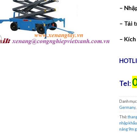
– Nhập
– Tải
– Kíc
HOTLI
0
Tel:
Danh mục
Germany
,
Thẻ:
than
nhập khẩ
nâng 9m g