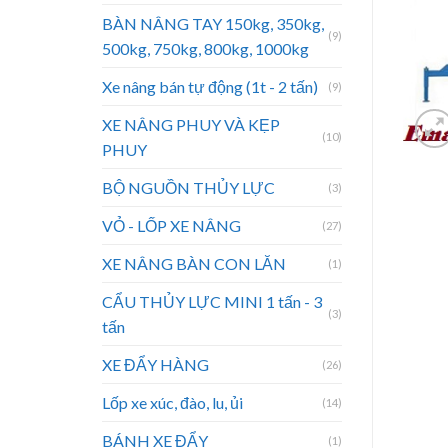
BÀN NÂNG TAY 150kg, 350kg,
(9)
500kg, 750kg, 800kg, 1000kg
Xe nâng bán tự động (1t - 2 tấn)
(9)
XE NÂNG PHUY VÀ KẸP
(10)
PHUY
BỘ NGUỒN THỦY LỰC
(3)
VỎ - LỐP XE NÂNG
(27)
XE NÂNG BÀN CON LĂN
(1)
CẨU THỦY LỰC MINI 1 tấn - 3
(3)
tấn
XE ĐẨY HÀNG
(26)
Lốp xe xúc, đào, lu, ủi
(14)
BÁNH XE ĐẨY
(1)