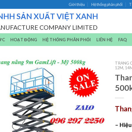
Giới thiệu
Hệ thống phân phối
T
NHH SẢN XUẤT VIỆT XANH
ANUFACTURE COMPANY LIMITED
ỨC
HOẠT ĐỘNG
HỆ THỐNG PHÂN PHỐI
LIÊN HỆ
FAQ
TRANG 
12M, 14
Than
500
Than
– Hiệu