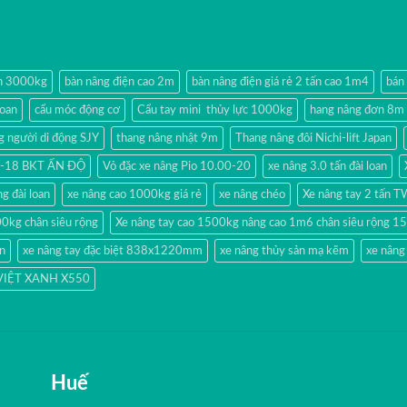
ện 3000kg
bàn nâng điện cao 2m
bàn nâng điện giá rẻ 2 tấn cao 1m4
bán
loan
cẩu móc động cơ
Cẩu tay mini thủy lực 1000kg
hang nâng đơn 8m
g người di động SJY
thang nâng nhật 9m
Thang nâng đôi Nichi-lift Japan
80-18 BKT ẤN ĐỘ
Vỏ đặc xe nâng Pio 10.00-20
xe nâng 3.0 tấn đài loan
g đài loan
xe nâng cao 1000kg giá rẻ
xe nâng chéo
Xe nâng tay 2 tấn 
00kg chân siêu rộng
Xe nâng tay cao 1500kg nâng cao 1m6 chân siêu rộng
ản
xe nâng tay đặc biệt 838x1220mm
xe nâng thủy sản mạ kẽm
xe nâng
 VIỆT XANH X550
Huế