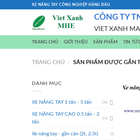
Skip
XE NÂNG TAY CÔNG NGHIỆP HÀNG ĐẦU
to
CÔNG TY T
content
VIET XANH M
TRANG CHỦ
GIỚI THIỆU
SẢN PHẨM
TIN TỨ
TRANG CHỦ
/
SẢN PHẨM ĐƯỢC GẮN TH
DANH MỤC
XE NÂNG TAY 1 tấn - 5 tấn
(36)
XE NÂNG TAY CAO 0.5 tấn - 2
(15)
tấn
Xe nâng tay - gắn cân (2t, 2.5t)
(2)