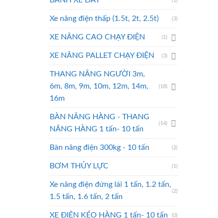
BÁNH XE ĐẨY
(1)
Xe nâng điện thấp (1.5t, 2t, 2.5t)
(3)
XE NÂNG CAO CHẠY ĐIỆN
(1)
XE NÂNG PALLET CHẠY ĐIỆN
(3)
THANG NÂNG NGƯỜI 3m,
6m, 8m, 9m, 10m, 12m, 14m,
(18)
16m
BÀN NÂNG HÀNG - THANG
(14)
NÂNG HÀNG 1 tấn- 10 tấn
Bàn nâng điện 300kg - 10 tấn
(2)
BƠM THỦY LỰC
(1)
Xe nâng điện đứng lái 1 tấn, 1.2 tấn,
(2)
1.5 tấn, 1.6 tấn, 2 tấn
XE ĐIỆN KÉO HÀNG 1 tấn- 10 tấn
(0)