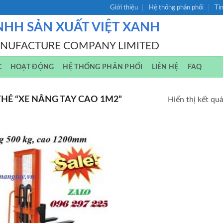
Giới thiệu
Hệ thống phân phối
Ti
NHH SẢN XUẤT VIỆT XANH
ANUFACTURE COMPANY LIMITED
C
HOẠT ĐỘNG
HỆ THỐNG PHÂN PHỐI
LIÊN HỆ
FAQ
Ẻ “XE NÂNG TAY CAO 1M2”
Hiển thị kết qu