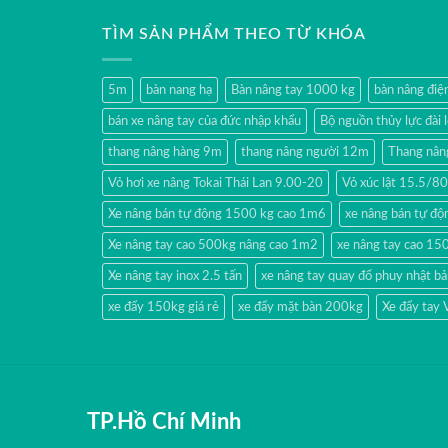
TÌM SẢN PHẨM THEO TỪ KHÓA
5m
bàn nang hạ
Bàn nâng tay 1000 kg
bàn nâng đi
bán xe nâng tay của đức nhập khẩu
Bộ nguồn thủy lực đài 
thang nâng hàng 9m
thang nâng người 12m
Thang nân
Vỏ hơi xe nâng Tokai Thái Lan 9.00-20
Vỏ xúc lật 15.5/
Xe nâng bán tự động 1500 kg cao 1m6
xe nâng bán tự độn
Xe nâng tay cao 500kg nâng cao 1m2
xe nâng tay cao 15
Xe nâng tay inox 2.5 tấn
xe nâng tay quay đổ phuy nhật b
xe đẩy 150kg giá rẻ
xe đẩy mặt bàn 200kg
Xe đẩy tay
TP.Hồ Chí Minh