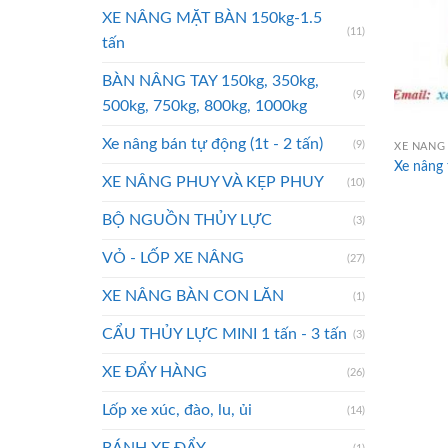
XE NÂNG MẶT BÀN 150kg-1.5
(11)
tấn
BÀN NÂNG TAY 150kg, 350kg,
(9)
500kg, 750kg, 800kg, 1000kg
Xe nâng bán tự động (1t - 2 tấn)
(9)
XE NÂNG 
Xe nâng 
XE NÂNG PHUY VÀ KẸP PHUY
(10)
BỘ NGUỒN THỦY LỰC
(3)
VỎ - LỐP XE NÂNG
(27)
XE NÂNG BÀN CON LĂN
(1)
CẨU THỦY LỰC MINI 1 tấn - 3 tấn
(3)
XE ĐẨY HÀNG
(26)
Lốp xe xúc, đào, lu, ủi
(14)