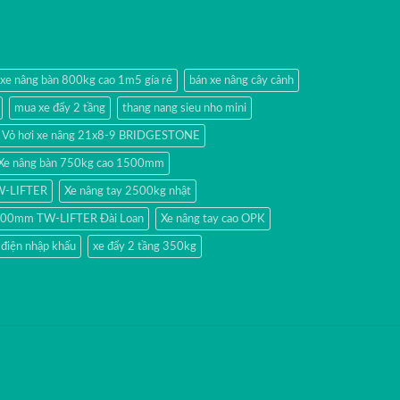
 xe nâng bàn 800kg cao 1m5 gía rẻ
bán xe nâng cây cảnh
mua xe đẩy 2 tầng
thang nang sieu nho mini
Vỏ hơi xe nâng 21x8-9 BRIDGESTONE
Xe nâng bàn 750kg cao 1500mm
TW-LIFTER
Xe nâng tay 2500kg nhật
 1500mm TW-LIFTER Đài Loan
Xe nâng tay cao OPK
 điện nhập khấu
xe đẩy 2 tầng 350kg