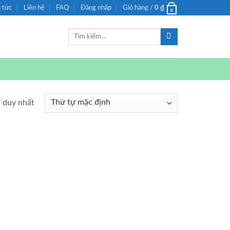
n tức
Liên hệ
FAQ
Đăng nhập
Giỏ hàng /
0
₫
0
Tìm
kiếm:
ả duy nhất