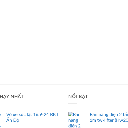
HẠY NHẤT
NỔI BẬT
Vỏ xe xúc lật 16.9-24 BKT
Bàn nâng điện 2 tấ
Ấn Độ
1m tw-lifter (Hw2