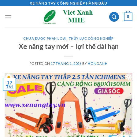
Skip
XE NÂNG TAY CÔNG NGHIỆP HÀNG ĐẦU
to
0
content
CHƯA ĐƯỢC PHÂN LOẠI
,
THỦY LỰC CÔNG NGHIỆP
Xe nâng tay mới – lợi thế dài hạn
POSTED ON
17 THÁNG 1, 2026
BY
HONGANH
17
Th1