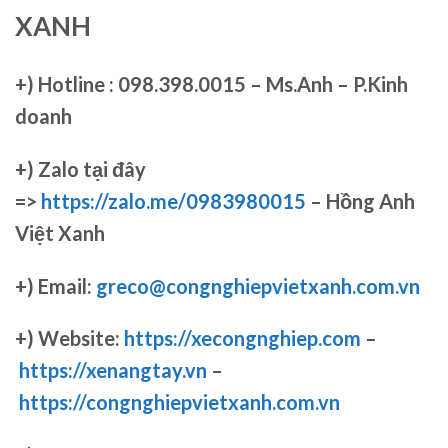
XANH
+)
Hotline : 098.398.0015 – Ms.Anh – P.Kinh
doanh
+)
Zalo tại đây
=>
https://zalo.me/0983980015
– Hồng Anh
Việt Xanh
+) Email:
greco@congnghiepvietxanh.com.vn
+) Website:
https://xecongnghiep.com
–
https://xenangtay.vn
–
https://congnghiepvietxanh.com.vn