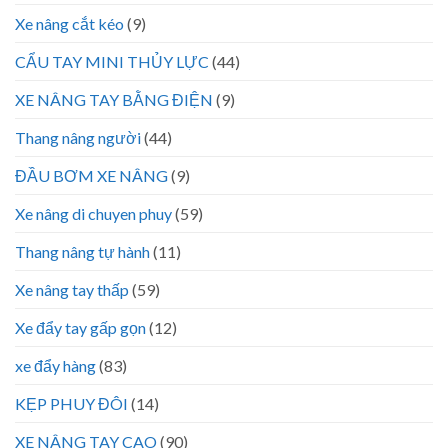
Xe nâng cắt kéo
(9)
CẨU TAY MINI THỦY LỰC
(44)
XE NÂNG TAY BẰNG ĐIỆN
(9)
Thang nâng người
(44)
ĐẦU BƠM XE NÂNG
(9)
Xe nâng di chuyen phuy
(59)
Thang nâng tự hành
(11)
Xe nâng tay thấp
(59)
Xe đẩy tay gấp gọn
(12)
xe đẩy hàng
(83)
KẸP PHUY ĐÔI
(14)
XE NÂNG TAY CAO
(90)