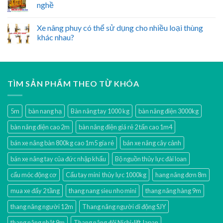
nghề
Xe nâng phuy có thể sử dụng cho nhiều loại thùng
khác nhau?
TÌM SẢN PHẨM THEO TỪ KHÓA
5m
bàn nang hạ
Bàn nâng tay 1000 kg
bàn nâng điện 3000kg
bàn nâng điện cao 2m
bàn nâng điện giá rẻ 2 tấn cao 1m4
bán xe nâng bàn 800kg cao 1m5 gía rẻ
bán xe nâng cây cảnh
bán xe nâng tay của đức nhập khẩu
Bộ nguồn thủy lực đài loan
cẩu móc động cơ
Cẩu tay mini thủy lực 1000kg
hang nâng đơn 8m
mua xe đẩy 2 tầng
thang nang sieu nho mini
thang nâng hàng 9m
thang nâng người 12m
Thang nâng người di động SJY
thang nâng nhật 9m
Thang nâng đôi Nichi-lift Japan