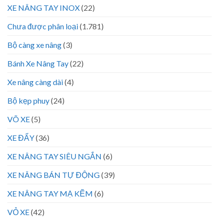
XE NÂNG TAY INOX
(22)
Chưa được phân loại
(1.781)
Bộ càng xe nâng
(3)
Bánh Xe Nâng Tay
(22)
Xe nâng càng dài
(4)
Bộ kẹp phuy
(24)
VÕ XE
(5)
XE ĐẨY
(36)
XE NÂNG TAY SIÊU NGẮN
(6)
XE NÂNG BÁN TỰ ĐỘNG
(39)
XE NÂNG TAY MẠ KẼM
(6)
VỎ XE
(42)