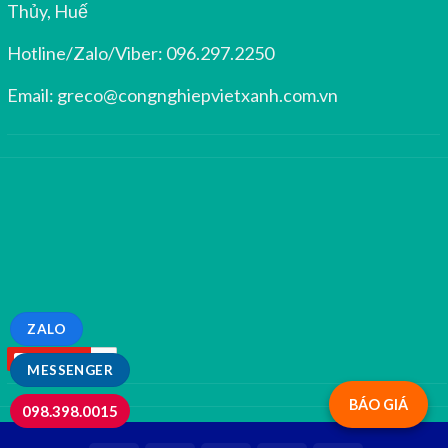
Thủy, Huế
Hotline/Zalo/Viber:
096.297.2250
Email:
greco@congnghiepvietxanh.com.vn
ZALO
MESSENGER
BÁO GIÁ
098.398.0015