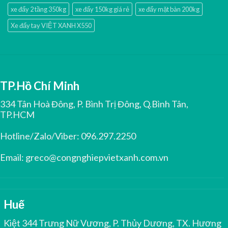
xe đẩy 2 tầng 350kg
xe đẩy 150kg giá rẻ
xe đẩy mặt bàn 200kg
Xe đẩy tay VIỆT XANH X550
TP.Hồ Chí Minh
334 Tân Hoà Đông, P. Bình Trị Đông, Q.Bình Tân,
TP.HCM
Hotline/Zalo/Viber:
096.297.2250
Email:
greco@congnghiepvietxanh.com.vn
Huế
Kiệt 344 Trưng Nữ Vương, P. Thủy Dương, TX. Hương