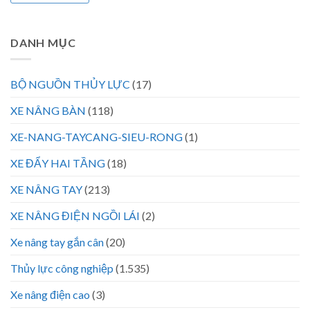
DANH MỤC
BỘ NGUỒN THỦY LỰC
(17)
XE NÂNG BÀN
(118)
XE-NANG-TAYCANG-SIEU-RONG
(1)
XE ĐẨY HAI TẦNG
(18)
XE NÂNG TAY
(213)
XE NÂNG ĐIỆN NGỒI LÁI
(2)
Xe nâng tay gắn cân
(20)
Thủy lực công nghiệp
(1.535)
Xe nâng điện cao
(3)