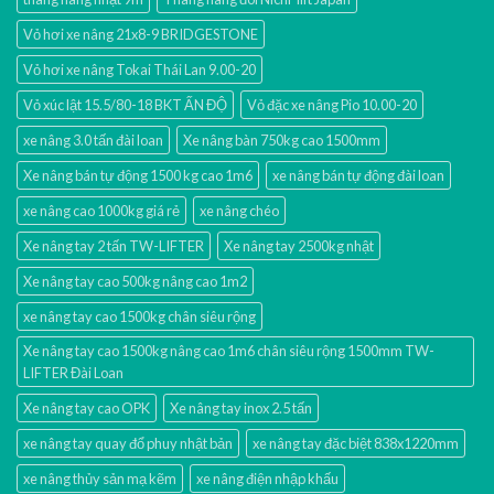
Vỏ hơi xe nâng 21x8-9 BRIDGESTONE
Vỏ hơi xe nâng Tokai Thái Lan 9.00-20
Vỏ xúc lật 15.5/80-18 BKT ẤN ĐỘ
Vỏ đặc xe nâng Pio 10.00-20
xe nâng 3.0 tấn đài loan
Xe nâng bàn 750kg cao 1500mm
Xe nâng bán tự động 1500 kg cao 1m6
xe nâng bán tự động đài loan
xe nâng cao 1000kg giá rẻ
xe nâng chéo
Xe nâng tay 2 tấn TW-LIFTER
Xe nâng tay 2500kg nhật
Xe nâng tay cao 500kg nâng cao 1m2
xe nâng tay cao 1500kg chân siêu rộng
Xe nâng tay cao 1500kg nâng cao 1m6 chân siêu rộng 1500mm TW-
LIFTER Đài Loan
Xe nâng tay cao OPK
Xe nâng tay inox 2.5 tấn
xe nâng tay quay đổ phuy nhật bản
xe nâng tay đặc biệt 838x1220mm
xe nâng thủy sản mạ kẽm
xe nâng điện nhập khấu