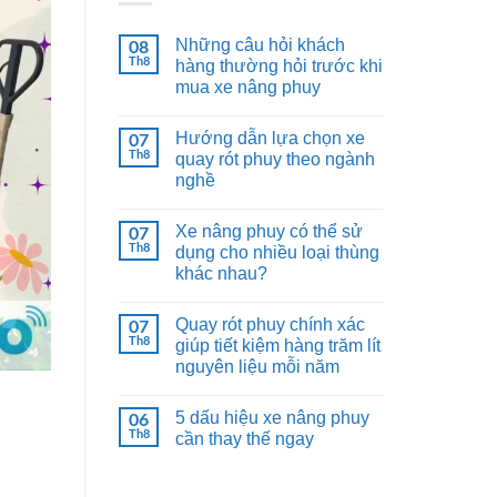
Những câu hỏi khách
08
Th8
hàng thường hỏi trước khi
mua xe nâng phuy
Hướng dẫn lựa chọn xe
07
Th8
quay rót phuy theo ngành
nghề
Xe nâng phuy có thể sử
07
Th8
dụng cho nhiều loại thùng
khác nhau?
Quay rót phuy chính xác
07
Th8
giúp tiết kiệm hàng trăm lít
nguyên liệu mỗi năm
5 dấu hiệu xe nâng phuy
06
Th8
cần thay thế ngay