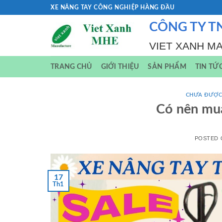
Skip
XE NÂNG TAY CÔNG NGHIỆP HÀNG ĐẦU
to
CÔNG TY T
content
VIET XANH M
TRANG CHỦ
GIỚI THIỆU
SẢN PHẨM
TIN TỨ
CHƯA ĐƯỢC
Có nên mua
POSTED
17
Th1