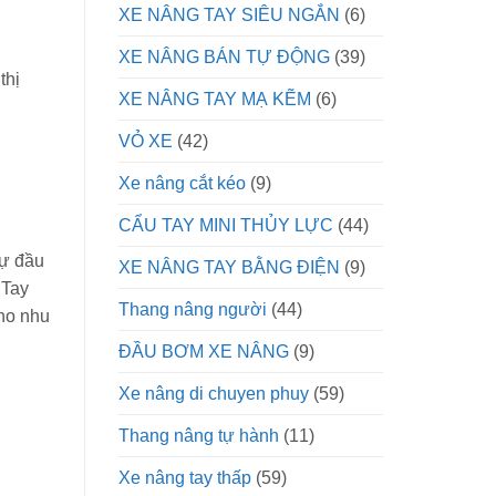
XE NÂNG TAY SIÊU NGẮN
(6)
XE NÂNG BÁN TỰ ĐỘNG
(39)
thị
XE NÂNG TAY MẠ KẼM
(6)
VỎ XE
(42)
Xe nâng cắt kéo
(9)
CẨU TAY MINI THỦY LỰC
(44)
sự đầu
XE NÂNG TAY BẰNG ĐIỆN
(9)
 Tay
Thang nâng người
(44)
ho nhu
ĐẦU BƠM XE NÂNG
(9)
Xe nâng di chuyen phuy
(59)
Thang nâng tự hành
(11)
Xe nâng tay thấp
(59)