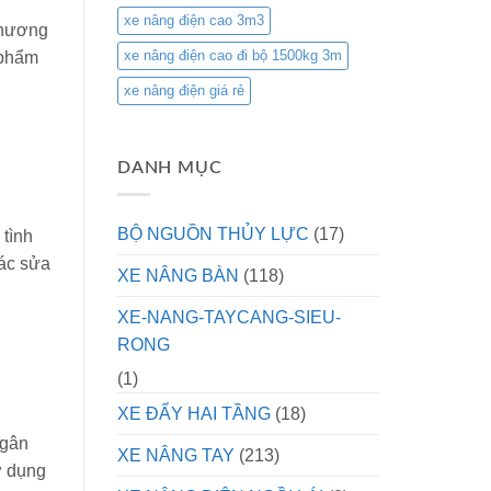
xe nâng điện cao 3m3
 thương
xe nâng điện cao đi bộ 1500kg 3m
 phẩm
xe nâng điện giá rẻ
DANH MỤC
BỘ NGUỒN THỦY LỰC
(17)
 tình
các sửa
XE NÂNG BÀN
(118)
XE-NANG-TAYCANG-SIEU-
RONG
(1)
XE ĐẨY HAI TẦNG
(18)
ngân
XE NÂNG TAY
(213)
ử dụng