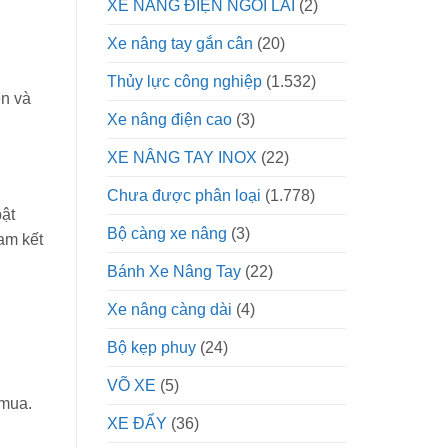
XE NÂNG ĐIỆN NGỒI LÁI
(2)
Xe nâng tay gắn cân
(20)
Thủy lực công nghiệp
(1.532)
ền và
Xe nâng điện cao
(3)
XE NÂNG TAY INOX
(22)
Chưa được phân loại
(1.778)
bật
Bộ càng xe nâng
(3)
am kết
Bánh Xe Nâng Tay
(22)
Xe nâng càng dài
(4)
Bộ kẹp phuy
(24)
VÕ XE
(5)
 mua.
XE ĐẨY
(36)