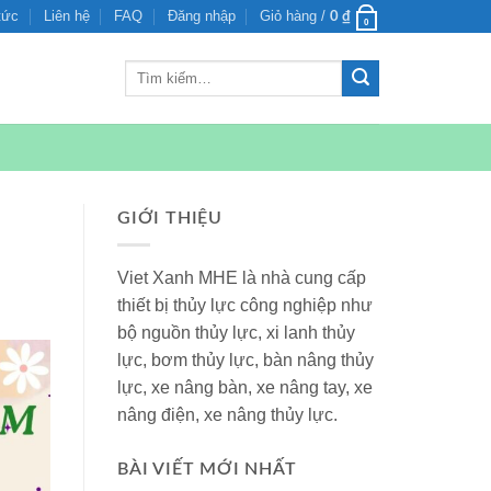
tức
Liên hệ
FAQ
Đăng nhập
Giỏ hàng /
0
₫
0
Tìm
kiếm:
GIỚI THIỆU
Viet Xanh MHE là nhà cung cấp
thiết bị thủy lực công nghiệp như
bộ nguồn thủy lực, xi lanh thủy
lực, bơm thủy lực, bàn nâng thủy
lực, xe nâng bàn, xe nâng tay, xe
nâng điện, xe nâng thủy lực.
BÀI VIẾT MỚI NHẤT