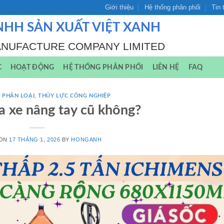
Giới thiệu
Hệ thống phân phối
Tin 
NHH SẢN XUẤT VIỆT XANH
ANUFACTURE COMPANY LIMITED
C
HOẠT ĐỘNG
HỆ THỐNG PHÂN PHỐI
LIÊN HỆ
FAQ
 PHÂN LOẠI
,
THỦY LỰC CÔNG NGHIỆP
 xe nâng tay cũ không?
 ON
17 THÁNG 1, 2026
BY
HONGANH