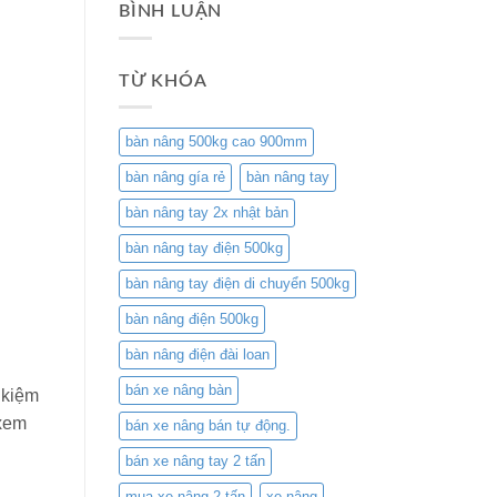
BÌNH LUẬN
TỪ KHÓA
bàn nâng 500kg cao 900mm
bàn nâng gía rẻ
bàn nâng tay
bàn nâng tay 2x nhật bản
bàn nâng tay điện 500kg
bàn nâng tay điện di chuyển 500kg
bàn nâng điện 500kg
bàn nâng điện đài loan
bán xe nâng bàn
 kiệm
 xem
bán xe nâng bán tự động.
bán xe nâng tay 2 tấn
mua xe nâng 2 tấn
xe nâng