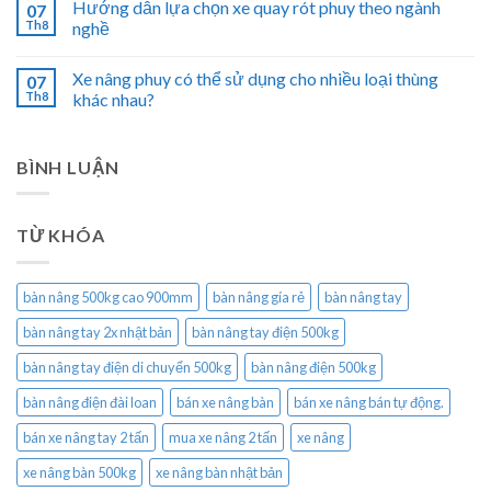
Hướng dẫn lựa chọn xe quay rót phuy theo ngành
07
Th8
nghề
Xe nâng phuy có thể sử dụng cho nhiều loại thùng
07
Th8
khác nhau?
BÌNH LUẬN
TỪ KHÓA
bàn nâng 500kg cao 900mm
bàn nâng gía rẻ
bàn nâng tay
bàn nâng tay 2x nhật bản
bàn nâng tay điện 500kg
bàn nâng tay điện di chuyển 500kg
bàn nâng điện 500kg
bàn nâng điện đài loan
bán xe nâng bàn
bán xe nâng bán tự động.
bán xe nâng tay 2 tấn
mua xe nâng 2 tấn
xe nâng
xe nâng bàn 500kg
xe nâng bàn nhật bản