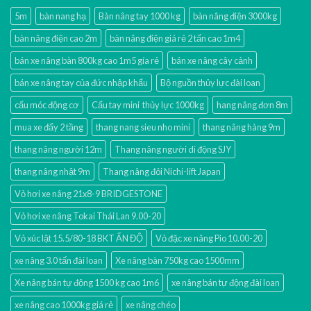
5m
bàn nang hạ
Bàn nâng tay 1000 kg
bàn nâng điện 3000kg
bàn nâng điện cao 2m
bàn nâng điện giá rẻ 2 tấn cao 1m4
bán xe nâng bàn 800kg cao 1m5 gía rẻ
bán xe nâng cây cảnh
bán xe nâng tay của đức nhập khẩu
Bộ nguồn thủy lực đài loan
cẩu móc động cơ
Cẩu tay mini thủy lực 1000kg
hang nâng đơn 8m
mua xe đẩy 2 tầng
thang nang sieu nho mini
thang nâng hàng 9m
thang nâng người 12m
Thang nâng người di động SJY
thang nâng nhật 9m
Thang nâng đôi Nichi-lift Japan
Vỏ hơi xe nâng 21x8-9 BRIDGESTONE
Vỏ hơi xe nâng Tokai Thái Lan 9.00-20
Vỏ xúc lật 15.5/80-18 BKT ẤN ĐỘ
Vỏ đặc xe nâng Pio 10.00-20
xe nâng 3.0 tấn đài loan
Xe nâng bàn 750kg cao 1500mm
Xe nâng bán tự động 1500 kg cao 1m6
xe nâng bán tự động đài loan
xe nâng cao 1000kg giá rẻ
xe nâng chéo