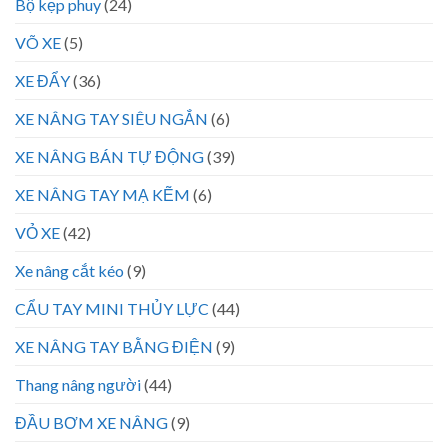
Bộ kẹp phuy
(24)
VÕ XE
(5)
XE ĐẨY
(36)
XE NÂNG TAY SIÊU NGẮN
(6)
XE NÂNG BÁN TỰ ĐỘNG
(39)
XE NÂNG TAY MẠ KẼM
(6)
VỎ XE
(42)
Xe nâng cắt kéo
(9)
CẨU TAY MINI THỦY LỰC
(44)
XE NÂNG TAY BẰNG ĐIỆN
(9)
Thang nâng người
(44)
ĐẦU BƠM XE NÂNG
(9)