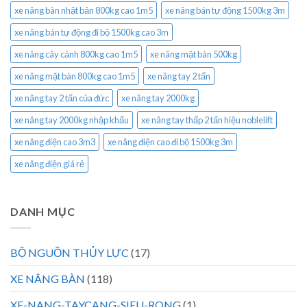
xe nâng bàn nhật bản 800kg cao 1m5
xe nâng bán tự động 1500kg 3m
xe nâng bán tự động đi bộ 1500kg cao 3m
xe nâng cây cảnh 800kg cao 1m5
xe nâng mặt bàn 500kg
xe nâng mặt bàn 800kg cao 1m5
xe nâng tay 2 tấn
xe nâng tay 2 tấn của đức
xe nâng tay 2000kg
xe nâng tay 2000kg nhập khẩu
xe nâng tay thấp 2 tấn hiệu noblelift
xe nâng điện cao 3m3
xe nâng điện cao đi bộ 1500kg 3m
xe nâng điện giá rẻ
DANH MỤC
BỘ NGUỒN THỦY LỰC
(17)
XE NÂNG BÀN
(118)
XE-NANG-TAYCANG-SIEU-RONG
(1)