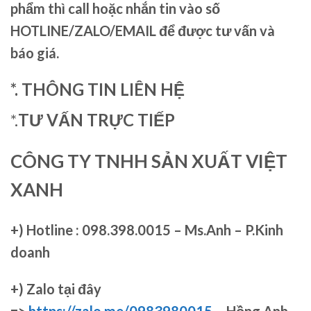
phẩm thì call hoặc nhắn tin vào số
HOTLINE/ZALO/EMAIL để được tư vấn và
báo giá.
*. THÔNG TIN LIÊN HỆ
*.
TƯ VẤN TRỰC TIẾP
CÔNG TY TNHH SẢN XUẤT VIỆT
XANH
+)
Hotline : 098.398.0015 – Ms.Anh – P.Kinh
doanh
+)
Zalo tại đây
=>
https://zalo.me/0983980015
– Hồng Anh