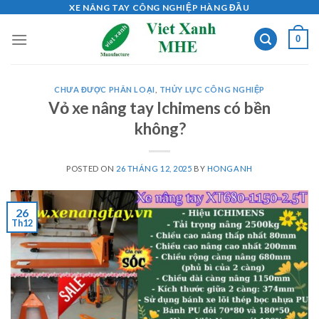
Skip
XE NÂNG TAY CÔNG NGHIỆP HÀNG ĐẦU
to
0
content
CHƯA ĐƯỢC PHÂN LOẠI
,
THỦY LỰC CÔNG NGHIỆP
Vỏ xe nâng tay Ichimens có bền
không?
POSTED ON
26 THÁNG 12, 2025
BY
HONGANH
26
Th12