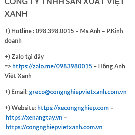
CÔNG TY TNHH SẢN XUẤT VIỆT
XANH
+)
Hotline : 098.398.0015 – Ms.Anh – P.Kinh
doanh
+)
Zalo tại đây
=>
https://zalo.me/0983980015
– Hồng Anh
Việt Xanh
+) Email:
greco@congnghiepvietxanh.com.vn
+) Website:
https://xecongnghiep.com
–
https://xenangtay.vn
–
https://congnghiepvietxanh.com.vn