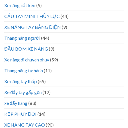
Xe nâng cắt kéo
(9)
CẨU TAY MINI THỦY LỰC
(44)
XE NÂNG TAY BẰNG ĐIỆN
(9)
Thang nâng người
(44)
ĐẦU BƠM XE NÂNG
(9)
Xe nâng di chuyen phuy
(59)
Thang nâng tự hành
(11)
Xe nâng tay thấp
(59)
Xe đẩy tay gấp gọn
(12)
xe đẩy hàng
(83)
KẸP PHUY ĐÔI
(14)
XE NÂNG TAY CAO
(90)