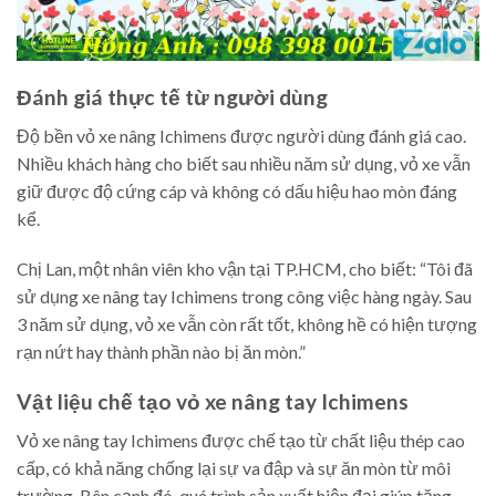
Đánh giá thực tế từ người dùng
Độ bền vỏ xe nâng Ichimens được người dùng đánh giá cao.
Nhiều khách hàng cho biết sau nhiều năm sử dụng, vỏ xe vẫn
giữ được độ cứng cáp và không có dấu hiệu hao mòn đáng
kể.
Chị Lan, một nhân viên kho vận tại TP.HCM, cho biết: “Tôi đã
sử dụng xe nâng tay Ichimens trong công việc hàng ngày. Sau
3 năm sử dụng, vỏ xe vẫn còn rất tốt, không hề có hiện tượng
rạn nứt hay thành phần nào bị ăn mòn.”
Vật liệu chế tạo vỏ xe nâng tay Ichimens
Vỏ xe nâng tay Ichimens được chế tạo từ chất liệu thép cao
cấp, có khả năng chống lại sự va đập và sự ăn mòn từ môi
trường. Bên cạnh đó, quá trình sản xuất hiện đại giúp tăng