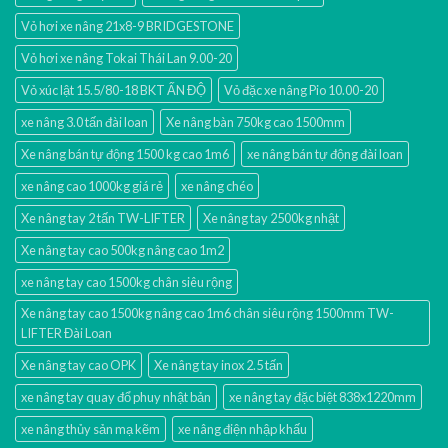
Vỏ hơi xe nâng 21x8-9 BRIDGESTONE
Vỏ hơi xe nâng Tokai Thái Lan 9.00-20
Vỏ xúc lật 15.5/80-18 BKT ẤN ĐỘ
Vỏ đặc xe nâng Pio 10.00-20
xe nâng 3.0 tấn đài loan
Xe nâng bàn 750kg cao 1500mm
Xe nâng bán tự động 1500 kg cao 1m6
xe nâng bán tự động đài loan
xe nâng cao 1000kg giá rẻ
xe nâng chéo
Xe nâng tay 2 tấn TW-LIFTER
Xe nâng tay 2500kg nhật
Xe nâng tay cao 500kg nâng cao 1m2
xe nâng tay cao 1500kg chân siêu rộng
Xe nâng tay cao 1500kg nâng cao 1m6 chân siêu rộng 1500mm TW-
LIFTER Đài Loan
Xe nâng tay cao OPK
Xe nâng tay inox 2.5 tấn
xe nâng tay quay đổ phuy nhật bản
xe nâng tay đặc biệt 838x1220mm
xe nâng thủy sản mạ kẽm
xe nâng điện nhập khấu