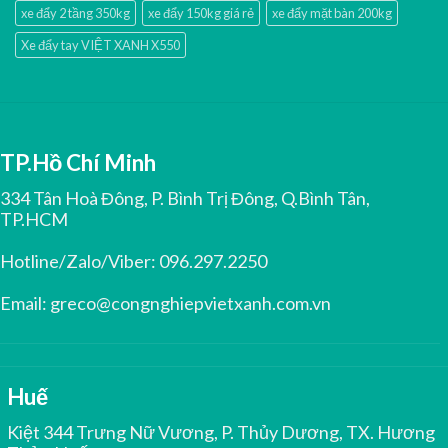
xe đẩy 2 tầng 350kg
xe đẩy 150kg giá rẻ
xe đẩy mặt bàn 200kg
Xe đẩy tay VIỆT XANH X550
TP.Hồ Chí Minh
334 Tân Hoà Đông, P. Bình Trị Đông, Q.Bình Tân,
TP.HCM
Hotline/Zalo/Viber:
096.297.2250
Email:
greco@congnghiepvietxanh.com.vn
Huế
Kiệt 344 Trưng Nữ Vương, P. Thủy Dương, TX. Hương