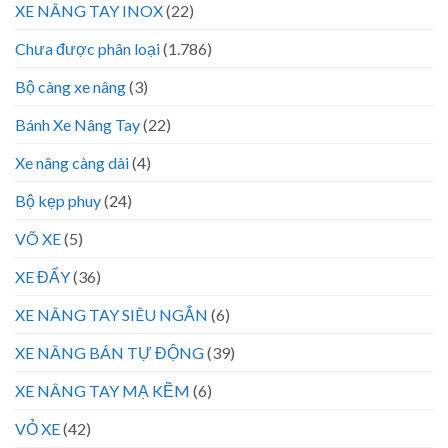
XE NÂNG TAY INOX
(22)
Chưa được phân loại
(1.786)
Bộ càng xe nâng
(3)
Bánh Xe Nâng Tay
(22)
Xe nâng càng dài
(4)
Bộ kẹp phuy
(24)
VÕ XE
(5)
XE ĐẨY
(36)
XE NÂNG TAY SIÊU NGẮN
(6)
XE NÂNG BÁN TỰ ĐỘNG
(39)
XE NÂNG TAY MẠ KẼM
(6)
VỎ XE
(42)