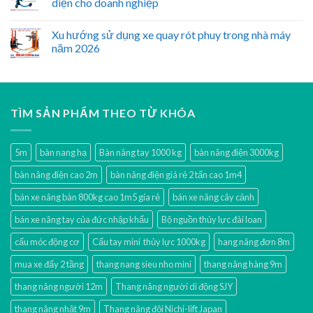
diện cho doanh nghiệp
Xu hướng sử dụng xe quay rót phuy trong nhà máy
năm 2026
TÌM SẢN PHẨM THEO TỪ KHÓA
5m
bàn nang hạ
Bàn nâng tay 1000 kg
bàn nâng điện 3000kg
bàn nâng điện cao 2m
bàn nâng điện giá rẻ 2 tấn cao 1m4
bán xe nâng bàn 800kg cao 1m5 gía rẻ
bán xe nâng cây cảnh
bán xe nâng tay của đức nhập khẩu
Bộ nguồn thủy lực đài loan
cẩu móc động cơ
Cẩu tay mini thủy lực 1000kg
hang nâng đơn 8m
mua xe đẩy 2 tầng
thang nang sieu nho mini
thang nâng hàng 9m
thang nâng người 12m
Thang nâng người di động SJY
thang nâng nhật 9m
Thang nâng đôi Nichi-lift Japan