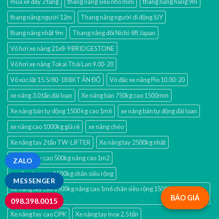
mua xe đẩy 2 tầng
thang nang sieu nho mini
thang nâng hàng 9m
thang nâng người 12m
Thang nâng người di động SJY
thang nâng nhật 9m
Thang nâng đôi Nichi-lift Japan
Vỏ hơi xe nâng 21x8-9 BRIDGESTONE
Vỏ hơi xe nâng Tokai Thái Lan 9.00-20
Vỏ xúc lật 15.5/80-18 BKT ẤN ĐỘ
Vỏ đặc xe nâng Pio 10.00-20
xe nâng 3.0 tấn đài loan
Xe nâng bàn 750kg cao 1500mm
Xe nâng bán tự động 1500 kg cao 1m6
xe nâng bán tự động đài loan
xe nâng cao 1000kg giá rẻ
xe nâng chéo
Xe nâng tay 2 tấn TW-LIFTER
Xe nâng tay 2500kg nhật
Xe nâng tay cao 500kg nâng cao 1m2
ZALO
xe nâng tay cao 1500kg chân siêu rộng
MESSENGER
Xe nâng tay cao 1500kg nâng cao 1m6 chân siêu rộng 1500mm TW-
BÁO GIÁ
LIFTER Đài Loan
098.398.0015
Xe nâng tay cao OPK
Xe nâng tay inox 2.5 tấn