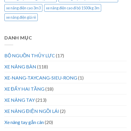
xe nâng điện cao 3m3
xe nâng điện cao đi bộ 1500kg 3m
xe nâng điện giá rẻ
DANH MỤC
BỘ NGUỒN THỦY LỰC
(17)
XE NÂNG BÀN
(118)
XE-NANG-TAYCANG-SIEU-RONG
(1)
XE ĐẨY HAI TẦNG
(18)
XE NÂNG TAY
(213)
XE NÂNG ĐIỆN NGỒI LÁI
(2)
Xe nâng tay gắn cân
(20)