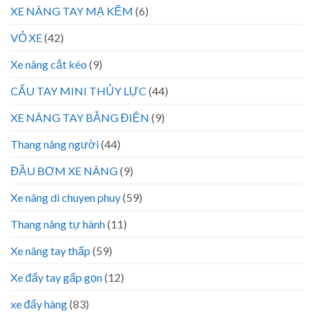
XE NÂNG TAY MẠ KẼM
(6)
VỎ XE
(42)
Xe nâng cắt kéo
(9)
CẨU TAY MINI THỦY LỰC
(44)
XE NÂNG TAY BẰNG ĐIỆN
(9)
Thang nâng người
(44)
ĐẦU BƠM XE NÂNG
(9)
Xe nâng di chuyen phuy
(59)
Thang nâng tự hành
(11)
Xe nâng tay thấp
(59)
Xe đẩy tay gấp gọn
(12)
xe đẩy hàng
(83)