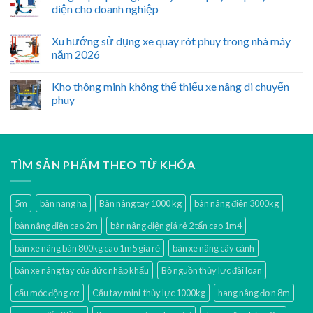
diện cho doanh nghiệp
Xu hướng sử dụng xe quay rót phuy trong nhà máy
năm 2026
Kho thông minh không thể thiếu xe nâng di chuyển
phuy
TÌM SẢN PHẨM THEO TỪ KHÓA
5m
bàn nang hạ
Bàn nâng tay 1000 kg
bàn nâng điện 3000kg
bàn nâng điện cao 2m
bàn nâng điện giá rẻ 2 tấn cao 1m4
bán xe nâng bàn 800kg cao 1m5 gía rẻ
bán xe nâng cây cảnh
bán xe nâng tay của đức nhập khẩu
Bộ nguồn thủy lực đài loan
cẩu móc động cơ
Cẩu tay mini thủy lực 1000kg
hang nâng đơn 8m