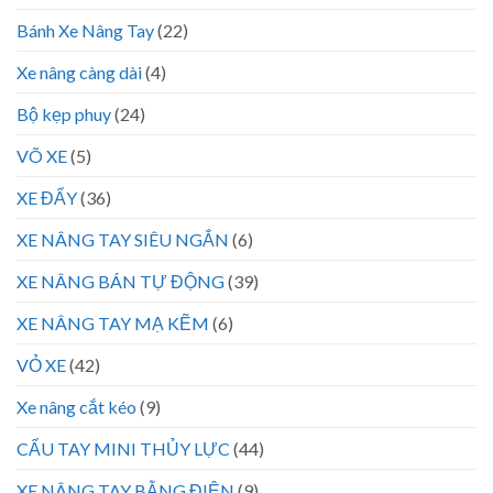
Bánh Xe Nâng Tay
(22)
Xe nâng càng dài
(4)
Bộ kẹp phuy
(24)
VÕ XE
(5)
XE ĐẨY
(36)
XE NÂNG TAY SIÊU NGẮN
(6)
XE NÂNG BÁN TỰ ĐỘNG
(39)
XE NÂNG TAY MẠ KẼM
(6)
VỎ XE
(42)
Xe nâng cắt kéo
(9)
CẨU TAY MINI THỦY LỰC
(44)
XE NÂNG TAY BẰNG ĐIỆN
(9)