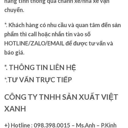
hàng tỉnh thông qua chành xe/nhà xe vận
chuyển.
*. Khách hàng có nhu cầu và quan tâm đến sản
phẩm thì call hoặc nhắn tin vào số
HOTLINE/ZALO/EMAIL để được tư vấn và
báo giá.
*. THÔNG TIN LIÊN HỆ
*.
TƯ VẤN TRỰC TIẾP
CÔNG TY TNHH SẢN XUẤT VIỆT
XANH
+)
Hotline : 098.398.0015 – Ms.Anh – P.Kinh