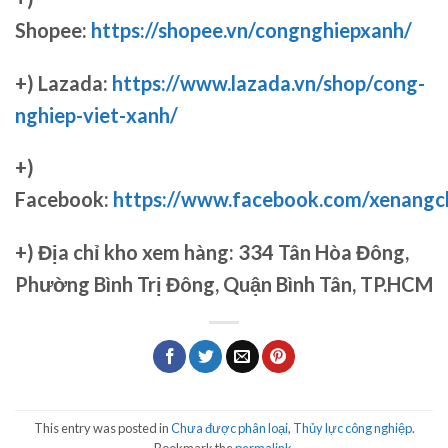
Shopee:
https://shopee.vn/congnghiepxanh/
+) Lazada:
https://www.lazada.vn/shop/cong-
nghiep-viet-xanh/
+)
Facebook:
https://www.facebook.com/xenang
+)
Địa chỉ kho xem hàng: 334 Tân Hòa Đông,
Phường Bình Trị Đông, Quận Bình Tân, TP.HCM
This entry was posted in
Chưa được phân loại
,
Thủy lực công nghiệp
.
Bookmark the
permalink
.