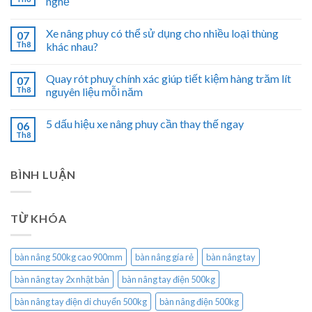
nghề
Xe nâng phuy có thể sử dụng cho nhiều loại thùng
07
Th8
khác nhau?
Quay rót phuy chính xác giúp tiết kiệm hàng trăm lít
07
Th8
nguyên liệu mỗi năm
5 dấu hiệu xe nâng phuy cần thay thế ngay
06
Th8
BÌNH LUẬN
TỪ KHÓA
bàn nâng 500kg cao 900mm
bàn nâng gía rẻ
bàn nâng tay
bàn nâng tay 2x nhật bản
bàn nâng tay điện 500kg
bàn nâng tay điện di chuyển 500kg
bàn nâng điện 500kg