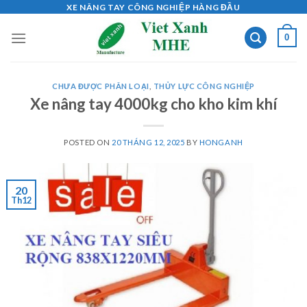
Skip
XE NÂNG TAY CÔNG NGHIỆP HÀNG ĐẦU
to
0
content
CHƯA ĐƯỢC PHÂN LOẠI
,
THỦY LỰC CÔNG NGHIỆP
Xe nâng tay 4000kg cho kho kim khí
POSTED ON
20 THÁNG 12, 2025
BY
HONGANH
20
Th12