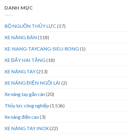
DANH MỤC
BỘ NGUỒN THỦY LỰC
(17)
XE NÂNG BÀN
(118)
XE-NANG-TAYCANG-SIEU-RONG
(1)
XE ĐẨY HAI TẦNG
(18)
XE NÂNG TAY
(213)
XE NÂNG ĐIỆN NGỒI LÁI
(2)
Xe nâng tay gắn cân
(20)
Thủy lực công nghiệp
(1.536)
Xe nâng điện cao
(3)
XE NÂNG TAY INOX
(22)