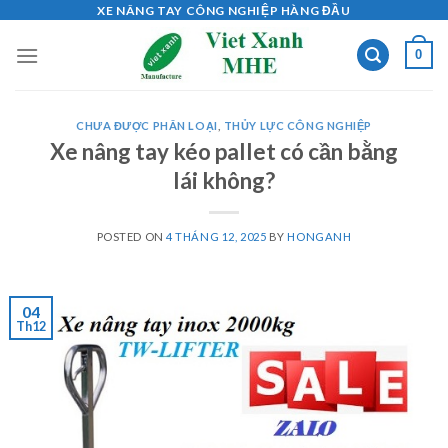
Skip
XE NÂNG TAY CÔNG NGHIỆP HÀNG ĐẦU
to
0
content
CHƯA ĐƯỢC PHÂN LOẠI
,
THỦY LỰC CÔNG NGHIỆP
Xe nâng tay kéo pallet có cần bằng
lái không?
POSTED ON
4 THÁNG 12, 2025
BY
HONGANH
04
Th12