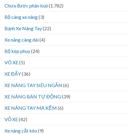
Chưa được phân loại
(1.782)
Bộ càng xe nâng
(3)
Bánh Xe Nâng Tay
(22)
Xe nâng càng dài
(4)
Bộ kẹp phuy
(24)
VÕ XE
(5)
XE ĐẨY
(36)
XE NÂNG TAY SIÊU NGẮN
(6)
XE NÂNG BÁN TỰ ĐỘNG
(39)
XE NÂNG TAY MẠ KẼM
(6)
VỎ XE
(42)
Xe nâng cắt kéo
(9)