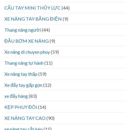
CẨU TAY MINI THỦY LỰC
(44)
XE NÂNG TAY BẰNG ĐIỆN
(9)
Thang nâng người
(44)
ĐẦU BƠM XE NÂNG
(9)
Xe nâng di chuyen phuy
(59)
Thang nâng tự hành
(11)
Xe nâng tay thấp
(59)
Xe đẩy tay gấp gọn
(12)
xe đẩy hàng
(83)
KẸP PHUY ĐÔI
(14)
XE NÂNG TAY CAO
(90)
xe nâng tay cắt kéo
(15)