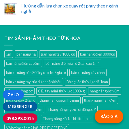
Hướng dẫn lựa chọn xe quay rót phuy theo ngành
nghề
TÌM SẢN PHẨM THEO TỪ KHÓA
5m
bàn nang hạ
Bàn nâng tay 1000 kg
bàn nâng điện 3000kg
bàn nâng điện cao 2m
bàn nâng điện giá rẻ 2 tấn cao 1m4
bán xe nâng bàn 800kg cao 1m5 gía rẻ
bán xe nâng cây cảnh
bán xe nâng tay của đức nhập khẩu
Bộ nguồn thủy lực đài loan
cẩu móc động cơ
Cẩu tay mini thủy lực 1000kg
hang nâng đơn 8m
ZALO
mua xe đẩy 2 tầng
thang nang sieu nho mini
thang nâng hàng 9m
MESSENGER
thang nâng người 12m
Thang nâng người di động SJY
BÁO GIÁ
098.398.0015
thang nâng nhật 9m
Thang nâng đôi Nichi-lift Japan
Vỏ hơi xe nâng 21x8-9 BRIDGESTONE