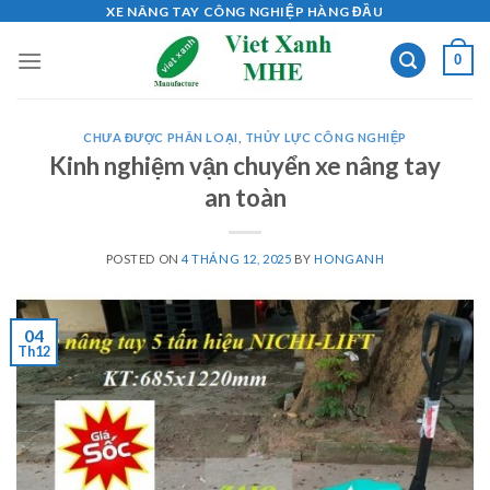
Skip
XE NÂNG TAY CÔNG NGHIỆP HÀNG ĐẦU
to
0
content
CHƯA ĐƯỢC PHÂN LOẠI
,
THỦY LỰC CÔNG NGHIỆP
Kinh nghiệm vận chuyển xe nâng tay
an toàn
POSTED ON
4 THÁNG 12, 2025
BY
HONGANH
04
Th12