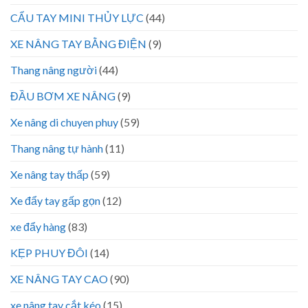
CẨU TAY MINI THỦY LỰC
(44)
XE NÂNG TAY BẰNG ĐIỆN
(9)
Thang nâng người
(44)
ĐẦU BƠM XE NÂNG
(9)
Xe nâng di chuyen phuy
(59)
Thang nâng tự hành
(11)
Xe nâng tay thấp
(59)
Xe đẩy tay gấp gọn
(12)
xe đẩy hàng
(83)
KẸP PHUY ĐÔI
(14)
XE NÂNG TAY CAO
(90)
xe nâng tay cắt kéo
(15)