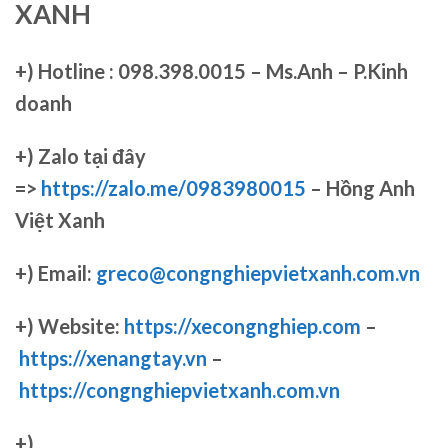
XANH
+)
Hotline : 098.398.0015 – Ms.Anh – P.Kinh
doanh
+)
Zalo tại đây
=>
https://zalo.me/0983980015
– Hồng Anh
Việt Xanh
+) Email:
greco@congnghiepvietxanh.com.vn
+) Website:
https://xecongnghiep.com
–
https://xenangtay.vn
–
https://congnghiepvietxanh.com.vn
+)