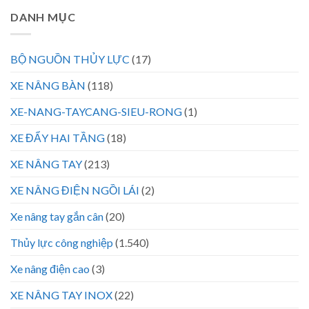
DANH MỤC
BỘ NGUỒN THỦY LỰC
(17)
XE NÂNG BÀN
(118)
XE-NANG-TAYCANG-SIEU-RONG
(1)
XE ĐẨY HAI TẦNG
(18)
XE NÂNG TAY
(213)
XE NÂNG ĐIỆN NGỒI LÁI
(2)
Xe nâng tay gắn cân
(20)
Thủy lực công nghiệp
(1.540)
Xe nâng điện cao
(3)
XE NÂNG TAY INOX
(22)