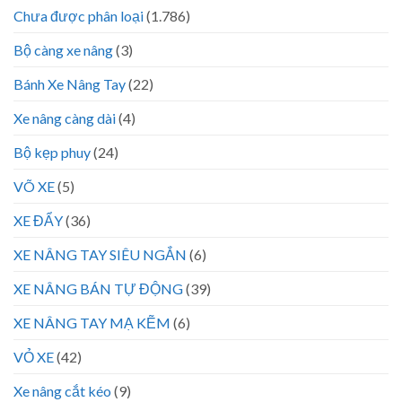
Chưa được phân loại
(1.786)
Bộ càng xe nâng
(3)
Bánh Xe Nâng Tay
(22)
Xe nâng càng dài
(4)
Bộ kẹp phuy
(24)
VÕ XE
(5)
XE ĐẨY
(36)
XE NÂNG TAY SIÊU NGẮN
(6)
XE NÂNG BÁN TỰ ĐỘNG
(39)
XE NÂNG TAY MẠ KẼM
(6)
VỎ XE
(42)
Xe nâng cắt kéo
(9)