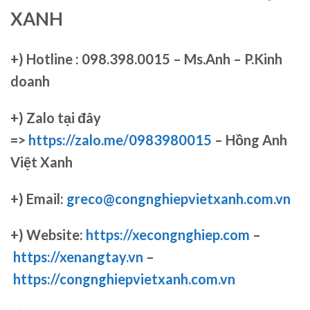
XANH
+)
Hotline : 098.398.0015 – Ms.Anh – P.Kinh
doanh
+)
Zalo tại đây
=>
https://zalo.me/0983980015
– Hồng Anh
Việt Xanh
+) Email:
greco@congnghiepvietxanh.com.vn
+) Website:
https://xecongnghiep.com
–
https://xenangtay.vn
–
https://congnghiepvietxanh.com.vn