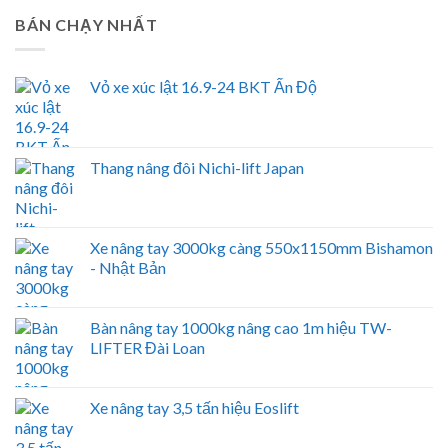
BÁN CHẠY NHẤT
Vỏ xe xúc lật 16.9-24 BKT Ấn Độ
Thang nâng đôi Nichi-lift Japan
Xe nâng tay 3000kg càng 550x1150mm Bishamon
- Nhật Bản
Bàn nâng tay 1000kg nâng cao 1m hiệu TW-
LIFTER Đài Loan
Xe nâng tay 3,5 tấn hiệu Eoslift