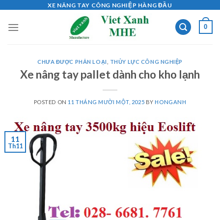
Skip
XE NÂNG TAY CÔNG NGHIỆP HÀNG ĐẦU
to
0
content
CHƯA ĐƯỢC PHÂN LOẠI
,
THỦY LỰC CÔNG NGHIỆP
Xe nâng tay pallet dành cho kho lạnh
POSTED ON
11 THÁNG MƯỜI MỘT, 2025
BY
HONGANH
11
Th11