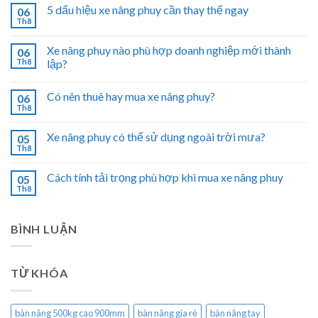
5 dấu hiệu xe nâng phuy cần thay thế ngay
06
Th8
Xe nâng phuy nào phù hợp doanh nghiệp mới thành
06
Th8
lập?
Có nên thuê hay mua xe nâng phuy?
06
Th8
Xe nâng phuy có thể sử dụng ngoài trời mưa?
05
Th8
Cách tính tải trọng phù hợp khi mua xe nâng phuy
05
Th8
BÌNH LUẬN
TỪ KHÓA
bàn nâng 500kg cao 900mm
bàn nâng gía rẻ
bàn nâng tay