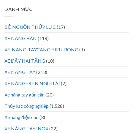
DANH MỤC
BỘ NGUỒN THỦY LỰC
(17)
XE NÂNG BÀN
(118)
XE-NANG-TAYCANG-SIEU-RONG
(1)
XE ĐẨY HAI TẦNG
(18)
XE NÂNG TAY
(213)
XE NÂNG ĐIỆN NGỒI LÁI
(2)
Xe nâng tay gắn cân
(20)
Thủy lực công nghiệp
(1.528)
Xe nâng điện cao
(3)
XE NÂNG TAY INOX
(22)