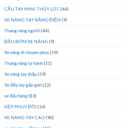
CẨU TAY MINI THỦY LỰC
(44)
XE NÂNG TAY BẰNG ĐIỆN
(9)
Thang nâng người
(44)
ĐẦU BƠM XE NÂNG
(9)
Xe nâng di chuyen phuy
(59)
Thang nâng tự hành
(11)
Xe nâng tay thấp
(59)
Xe đẩy tay gấp gọn
(12)
xe đẩy hàng
(83)
KẸP PHUY ĐÔI
(14)
XE NÂNG TAY CAO
(90)