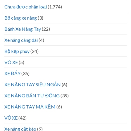
Chưa được phân loại
(1.774)
Bộ càng xe nâng
(3)
Bánh Xe Nâng Tay
(22)
Xe nâng càng dài
(4)
Bộ kẹp phuy
(24)
VÕ XE
(5)
XE ĐẨY
(36)
XE NÂNG TAY SIÊU NGẮN
(6)
XE NÂNG BÁN TỰ ĐỘNG
(39)
XE NÂNG TAY MẠ KẼM
(6)
VỎ XE
(42)
Xe nâng cắt kéo
(9)