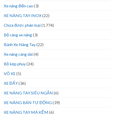
Xe nâng điện cao
(3)
XE NÂNG TAY INOX
(22)
Chưa được phân loại
(1.774)
Bộ càng xe nâng
(3)
Bánh Xe Nâng Tay
(22)
Xe nâng càng dài
(4)
Bộ kẹp phuy
(24)
VÕ XE
(5)
XE ĐẨY
(36)
XE NÂNG TAY SIÊU NGẮN
(6)
XE NÂNG BÁN TỰ ĐỘNG
(39)
XE NÂNG TAY MẠ KẼM
(6)