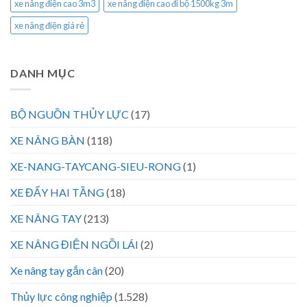
xe nâng điện cao 3m3
xe nâng điện cao đi bộ 1500kg 3m
xe nâng điện giá rẻ
DANH MỤC
BỘ NGUỒN THỦY LỰC
(17)
XE NÂNG BÀN
(118)
XE-NANG-TAYCANG-SIEU-RONG
(1)
XE ĐẨY HAI TẦNG
(18)
XE NÂNG TAY
(213)
XE NÂNG ĐIỆN NGỒI LÁI
(2)
Xe nâng tay gắn cân
(20)
Thủy lực công nghiệp
(1.528)