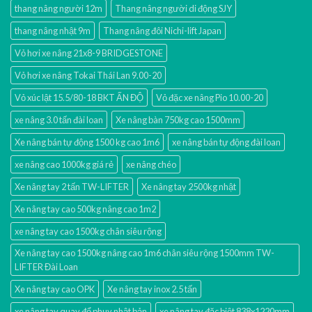
thang nâng người 12m
Thang nâng người di động SJY
thang nâng nhật 9m
Thang nâng đôi Nichi-lift Japan
Vỏ hơi xe nâng 21x8-9 BRIDGESTONE
Vỏ hơi xe nâng Tokai Thái Lan 9.00-20
Vỏ xúc lật 15.5/80-18 BKT ẤN ĐỘ
Vỏ đặc xe nâng Pio 10.00-20
xe nâng 3.0 tấn đài loan
Xe nâng bàn 750kg cao 1500mm
Xe nâng bán tự động 1500 kg cao 1m6
xe nâng bán tự động đài loan
xe nâng cao 1000kg giá rẻ
xe nâng chéo
Xe nâng tay 2 tấn TW-LIFTER
Xe nâng tay 2500kg nhật
Xe nâng tay cao 500kg nâng cao 1m2
xe nâng tay cao 1500kg chân siêu rộng
Xe nâng tay cao 1500kg nâng cao 1m6 chân siêu rộng 1500mm TW-
LIFTER Đài Loan
Xe nâng tay cao OPK
Xe nâng tay inox 2.5 tấn
xe nâng tay quay đổ phuy nhật bản
xe nâng tay đặc biệt 838x1220mm