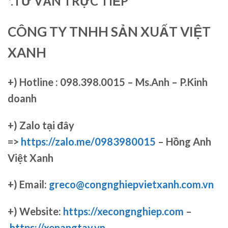
*.
TƯ VẤN TRỰC TIẾP
CÔNG TY TNHH SẢN XUẤT VIỆT
XANH
+)
Hotline : 098.398.0015 – Ms.Anh – P.Kinh
doanh
+)
Zalo tại đây
=>
https://zalo.me/0983980015
– Hồng Anh
Việt Xanh
+) Email:
greco@congnghiepvietxanh.com.vn
+) Website:
https://xecongnghiep.com
–
https://xenangtay.vn
–