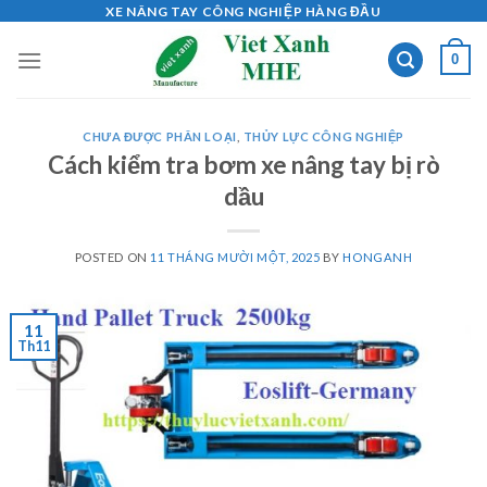
Skip
XE NÂNG TAY CÔNG NGHIỆP HÀNG ĐẦU
to
0
content
CHƯA ĐƯỢC PHÂN LOẠI
,
THỦY LỰC CÔNG NGHIỆP
Cách kiểm tra bơm xe nâng tay bị rò
dầu
POSTED ON
11 THÁNG MƯỜI MỘT, 2025
BY
HONGANH
11
Th11