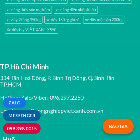
xe nâng thủy sản mạ kẽm
xe nâng điện nhập khấu
xe đẩy 2 tầng 350kg
xe đẩy 150kg giá rẻ
xe đẩy mặt bàn 200kg
Xe đẩy tay VIỆT XANH X550
TP.Hồ Chí Minh
334 Tân Hoà Đông, P. Bình Trị Đông, Q.Bình Tân,
TP.HCM
Hotline/Zalo/Viber:
096.297.2250
ZALO
Email:
greco@congnghiepvietxanh.com.vn
MESSENGER
BÁO GIÁ
098.398.0015
Huế