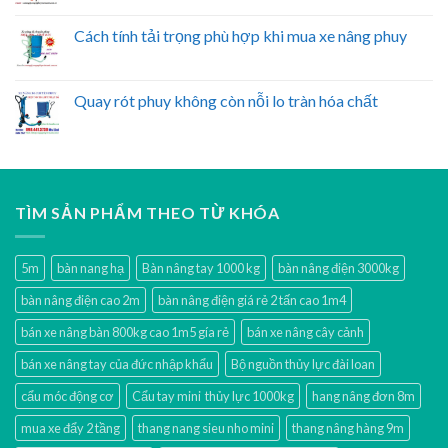
Cách tính tải trọng phù hợp khi mua xe nâng phuy
Quay rót phuy không còn nỗi lo tràn hóa chất
TÌM SẢN PHẨM THEO TỪ KHÓA
5m
bàn nang hạ
Bàn nâng tay 1000 kg
bàn nâng điện 3000kg
bàn nâng điện cao 2m
bàn nâng điện giá rẻ 2 tấn cao 1m4
bán xe nâng bàn 800kg cao 1m5 gía rẻ
bán xe nâng cây cảnh
bán xe nâng tay của đức nhập khẩu
Bộ nguồn thủy lực đài loan
cẩu móc động cơ
Cẩu tay mini thủy lực 1000kg
hang nâng đơn 8m
mua xe đẩy 2 tầng
thang nang sieu nho mini
thang nâng hàng 9m