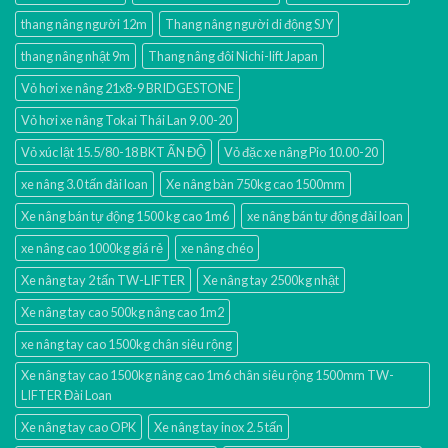
thang nâng người 12m
Thang nâng người di động SJY
thang nâng nhật 9m
Thang nâng đôi Nichi-lift Japan
Vỏ hơi xe nâng 21x8-9 BRIDGESTONE
Vỏ hơi xe nâng Tokai Thái Lan 9.00-20
Vỏ xúc lật 15.5/80-18 BKT ẤN ĐỘ
Vỏ đặc xe nâng Pio 10.00-20
xe nâng 3.0 tấn đài loan
Xe nâng bàn 750kg cao 1500mm
Xe nâng bán tự động 1500 kg cao 1m6
xe nâng bán tự động đài loan
xe nâng cao 1000kg giá rẻ
xe nâng chéo
Xe nâng tay 2 tấn TW-LIFTER
Xe nâng tay 2500kg nhật
Xe nâng tay cao 500kg nâng cao 1m2
xe nâng tay cao 1500kg chân siêu rộng
Xe nâng tay cao 1500kg nâng cao 1m6 chân siêu rộng 1500mm TW-
LIFTER Đài Loan
Xe nâng tay cao OPK
Xe nâng tay inox 2.5 tấn