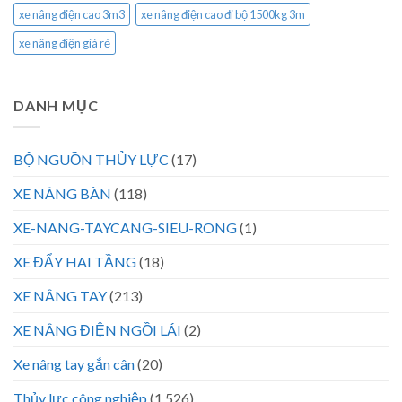
xe nâng điện cao 3m3
xe nâng điện cao đi bộ 1500kg 3m
xe nâng điện giá rẻ
DANH MỤC
BỘ NGUỒN THỦY LỰC
(17)
XE NÂNG BÀN
(118)
XE-NANG-TAYCANG-SIEU-RONG
(1)
XE ĐẨY HAI TẦNG
(18)
XE NÂNG TAY
(213)
XE NÂNG ĐIỆN NGỒI LÁI
(2)
Xe nâng tay gắn cân
(20)
Thủy lực công nghiệp
(1.526)