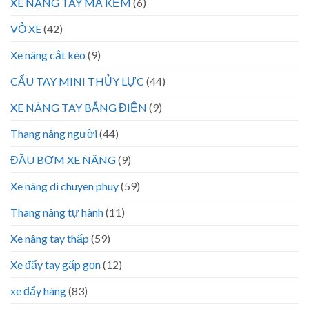
XE NÂNG TAY MẠ KẼM
(6)
VỎ XE
(42)
Xe nâng cắt kéo
(9)
CẨU TAY MINI THỦY LỰC
(44)
XE NÂNG TAY BẰNG ĐIỆN
(9)
Thang nâng người
(44)
ĐẦU BƠM XE NÂNG
(9)
Xe nâng di chuyen phuy
(59)
Thang nâng tự hành
(11)
Xe nâng tay thấp
(59)
Xe đẩy tay gấp gọn
(12)
xe đẩy hàng
(83)