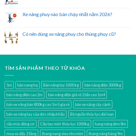
Xe nâng phuy nào bán chạy nhất năm 2026?
Có nên dùng xe nâng phuy cho thùng phuy cũ?
TÌM SẢN PHẨM THEO TỪ KHÓA
5m
bàn nang hạ
Bàn nâng tay 1000 kg
bàn nâng điện 3000kg
bàn nâng điện cao 2m
bàn nâng điện giá rẻ 2 tấn cao 1m4
bán xe nâng bàn 800kg cao 1m5 gía rẻ
bán xe nâng cây cảnh
bán xe nâng tay của đức nhập khẩu
Bộ nguồn thủy lực đài loan
cẩu móc động cơ
Cẩu tay mini thủy lực 1000kg
hang nâng đơn 8m
mua xe đẩy 2 tầng
thang nang sieu nho mini
thang nâng hàng 9m