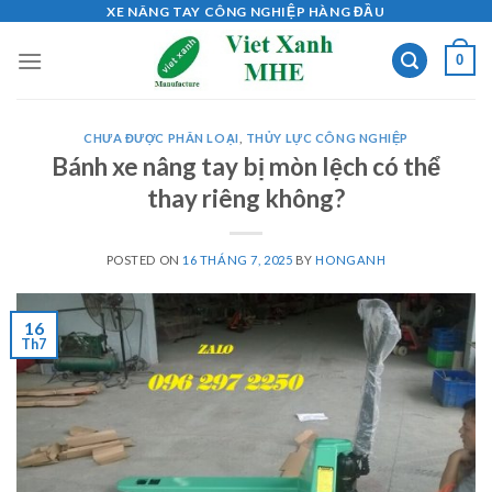
Skip
XE NÂNG TAY CÔNG NGHIỆP HÀNG ĐẦU
to
0
content
CHƯA ĐƯỢC PHÂN LOẠI
,
THỦY LỰC CÔNG NGHIỆP
Bánh xe nâng tay bị mòn lệch có thể
thay riêng không?
POSTED ON
16 THÁNG 7, 2025
BY
HONGANH
16
Th7