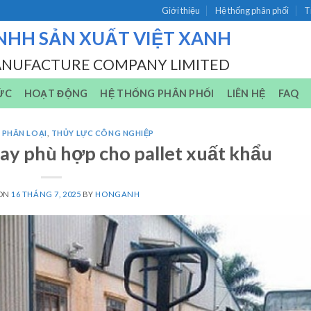
Giới thiệu
Hệ thống phân phối
T
NHH SẢN XUẤT VIỆT XANH
ANUFACTURE COMPANY LIMITED
ỨC
HOẠT ĐỘNG
HỆ THỐNG PHÂN PHỐI
LIÊN HỆ
FAQ
 PHÂN LOẠI
,
THỦY LỰC CÔNG NGHIỆP
ay phù hợp cho pallet xuất khẩu
 ON
16 THÁNG 7, 2025
BY
HONGANH