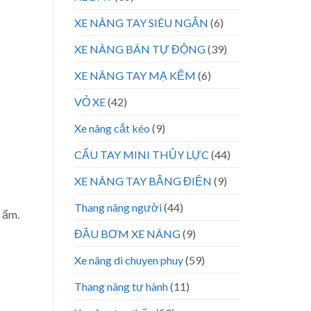
XE NÂNG TAY SIÊU NGẮN
(6)
XE NÂNG BÁN TỰ ĐỘNG
(39)
XE NÂNG TAY MẠ KẼM
(6)
VỎ XE
(42)
Xe nâng cắt kéo
(9)
CẨU TAY MINI THỦY LỰC
(44)
XE NÂNG TAY BẰNG ĐIỆN
(9)
Thang nâng người
(44)
ộ ẩm.
ĐẦU BƠM XE NÂNG
(9)
Xe nâng di chuyen phuy
(59)
Thang nâng tự hành
(11)