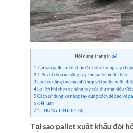
Nội dung trang
[
hide
]
1
Tại sao pallet xuất khẩu đòi hỏi xe nâng tay chu
2
Tiêu chí chọn xe nâng tay cho pallet xuất khẩu
3
Loại xe nâng tay nào phù hợp với pallet xuất khẩ
4
Lợi ích khi chọn xe nâng tay của thương hiệu Việt
5
Cách sử dụng xe nâng tay đúng cách để bảo vệ pa
6
Kết luận
7
*. THÔNG TIN LIÊN HỆ
Tại sao pallet xuất khẩu đòi 