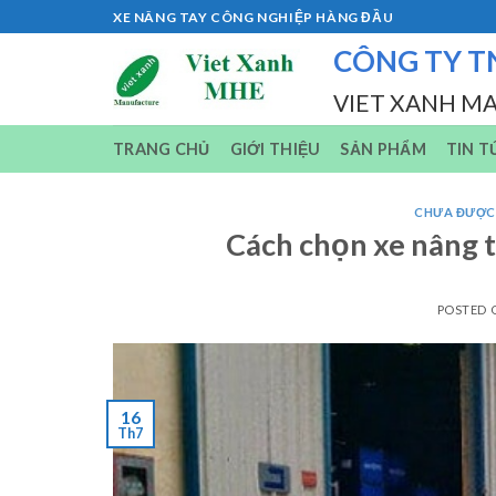
Skip
XE NÂNG TAY CÔNG NGHIỆP HÀNG ĐẦU
to
CÔNG TY T
content
VIET XANH M
TRANG CHỦ
GIỚI THIỆU
SẢN PHẨM
TIN T
CHƯA ĐƯỢC
Cách chọn xe nâng t
POSTED
16
Th7