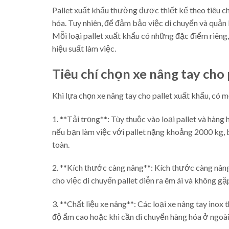
Pallet xuất khẩu thường được thiết kế theo tiêu ch
hóa. Tuy nhiên, để đảm bảo việc di chuyển và quản l
Mỗi loại pallet xuất khẩu có những đặc điểm riêng,
hiệu suất làm việc.
Tiêu chí chọn xe nâng tay cho 
Khi lựa chọn xe nâng tay cho pallet xuất khẩu, có 
1. **Tải trọng**: Tùy thuộc vào loại pallet và hàng
nếu bạn làm việc với pallet nặng khoảng 2000 kg, 
toàn.
2. **Kích thước càng nâng**: Kích thước càng nâng
cho việc di chuyển pallet diễn ra êm ái và không gặ
3. **Chất liệu xe nâng**: Các loại xe nâng tay ino
độ ẩm cao hoặc khi cần di chuyển hàng hóa ở ngoài 