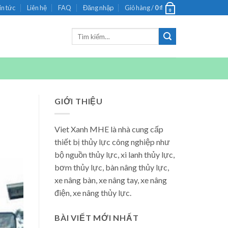
in tức
Liên hệ
FAQ
Đăng nhập
Giỏ hàng /
0
₫
0
Tìm
kiếm:
GIỚI THIỆU
Viet Xanh MHE là nhà cung cấp
thiết bị thủy lực công nghiệp như
bộ nguồn thủy lực, xi lanh thủy lực,
bơm thủy lực, bàn nâng thủy lực,
xe nâng bàn, xe nâng tay, xe nâng
điện, xe nâng thủy lực.
BÀI VIẾT MỚI NHẤT