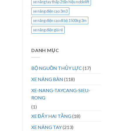
xe nâng tay thấp 2 tấn hiệu noblelift
xe nâng điện cao 3m3
xe nâng điện cao đi bộ 1500kg 3m
xe nâng điện giá rẻ
DANH MỤC
BỘ NGUỒN THỦY LỰC
(17)
XE NÂNG BÀN
(118)
XE-NANG-TAYCANG-SIEU-
RONG
(1)
XE ĐẨY HAI TẦNG
(18)
XE NÂNG TAY
(213)