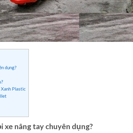
yên dụng?
u?
 Xanh Plastic
llet
hỏi xe nâng tay chuyên dụng?