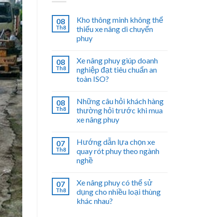
Kho thông minh không thể
08
Th8
thiếu xe nâng di chuyển
phuy
Xe nâng phuy giúp doanh
08
Th8
nghiệp đạt tiêu chuẩn an
toàn ISO?
Những câu hỏi khách hàng
08
Th8
thường hỏi trước khi mua
xe nâng phuy
Hướng dẫn lựa chọn xe
07
Th8
quay rót phuy theo ngành
nghề
Xe nâng phuy có thể sử
07
Th8
dụng cho nhiều loại thùng
khác nhau?