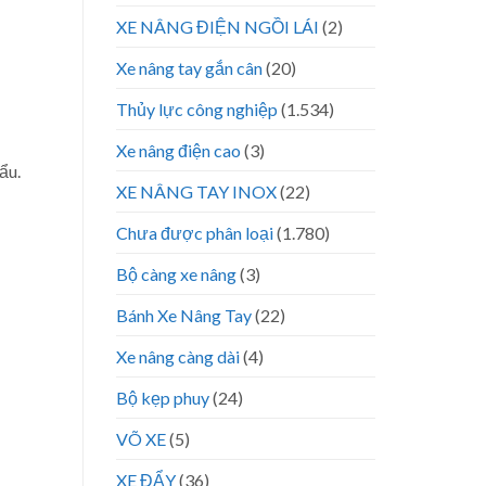
XE NÂNG ĐIỆN NGỒI LÁI
(2)
Xe nâng tay gắn cân
(20)
Thủy lực công nghiệp
(1.534)
Xe nâng điện cao
(3)
ẩu.
XE NÂNG TAY INOX
(22)
Chưa được phân loại
(1.780)
Bộ càng xe nâng
(3)
Bánh Xe Nâng Tay
(22)
Xe nâng càng dài
(4)
Bộ kẹp phuy
(24)
VÕ XE
(5)
XE ĐẨY
(36)