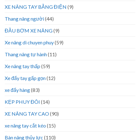
XE NÂNG TAY BẰNG ĐIỆN
(9)
Thang nâng người
(44)
ĐẦU BƠM XE NÂNG
(9)
Xe nâng di chuyen phuy
(59)
Thang nâng tự hành
(11)
Xe nâng tay thấp
(59)
Xe đẩy tay gấp gọn
(12)
xe đẩy hàng
(83)
KẸP PHUY ĐÔI
(14)
XE NÂNG TAY CAO
(90)
xe nâng tay cắt kéo
(15)
Bàn nâng thủy lực
(110)