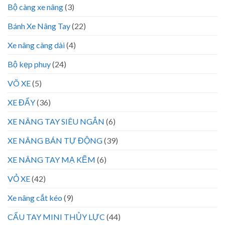
Bộ càng xe nâng
(3)
Bánh Xe Nâng Tay
(22)
Xe nâng càng dài
(4)
Bộ kẹp phuy
(24)
VÕ XE
(5)
XE ĐẨY
(36)
XE NÂNG TAY SIÊU NGẮN
(6)
XE NÂNG BÁN TỰ ĐỘNG
(39)
XE NÂNG TAY MẠ KẼM
(6)
VỎ XE
(42)
Xe nâng cắt kéo
(9)
CẨU TAY MINI THỦY LỰC
(44)