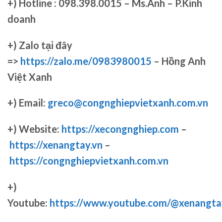
+)
Hotline : 098.398.0015 – Ms.Anh – P.Kinh
doanh
+)
Zalo tại đây
=>
https://zalo.me/0983980015
– Hồng Anh
Việt Xanh
+) Email:
greco@congnghiepvietxanh.com.vn
+) Website:
https://xecongnghiep.com
–
https://xenangtay.vn
–
https://congnghiepvietxanh.com.vn
+)
Youtube:
https://www.youtube.com/@xenangta