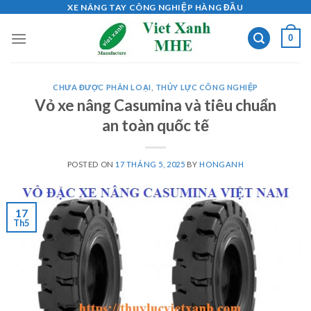
Skip
XE NÂNG TAY CÔNG NGHIỆP HÀNG ĐẦU
to
0
content
CHƯA ĐƯỢC PHÂN LOẠI
,
THỦY LỰC CÔNG NGHIỆP
Vỏ xe nâng Casumina và tiêu chuẩn
an toàn quốc tế
POSTED ON
17 THÁNG 5, 2025
BY
HONGANH
17
Th5