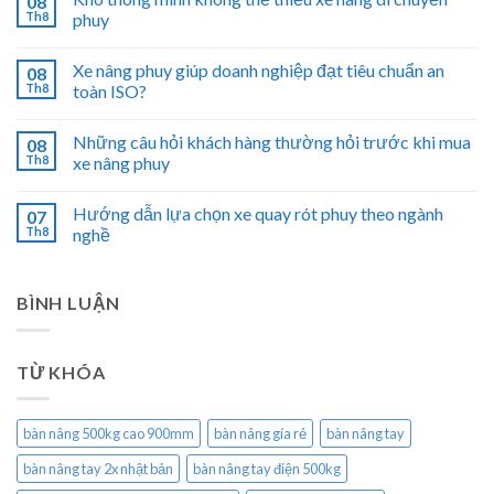
08
Th8
phuy
Xe nâng phuy giúp doanh nghiệp đạt tiêu chuẩn an
08
Th8
toàn ISO?
Những câu hỏi khách hàng thường hỏi trước khi mua
08
Th8
xe nâng phuy
Hướng dẫn lựa chọn xe quay rót phuy theo ngành
07
Th8
nghề
BÌNH LUẬN
TỪ KHÓA
bàn nâng 500kg cao 900mm
bàn nâng gía rẻ
bàn nâng tay
bàn nâng tay 2x nhật bản
bàn nâng tay điện 500kg