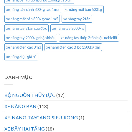
xe nâng bán tự động đi bộ 1500kg cao 3m
xe nâng cây cảnh 800kg cao 1m5
xe nâng mặt bàn 500kg
xe nâng mặt bàn 800kg cao 1m5
xe nâng tay 2 tấn
xe nâng tay 2 tấn của đức
xe nâng tay 2000kg
xe nâng tay 2000kg nhập khẩu
xe nâng tay thấp 2 tấn hiệu noblelift
xe nâng điện cao 3m3
xe nâng điện cao đi bộ 1500kg 3m
xe nâng điện giá rẻ
DANH MỤC
BỘ NGUỒN THỦY LỰC
(17)
XE NÂNG BÀN
(118)
XE-NANG-TAYCANG-SIEU-RONG
(1)
XE ĐẨY HAI TẦNG
(18)