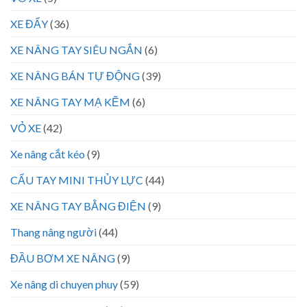
XE ĐẨY
(36)
XE NÂNG TAY SIÊU NGẮN
(6)
XE NÂNG BÁN TỰ ĐỘNG
(39)
XE NÂNG TAY MẠ KẼM
(6)
VỎ XE
(42)
Xe nâng cắt kéo
(9)
CẨU TAY MINI THỦY LỰC
(44)
XE NÂNG TAY BẰNG ĐIỆN
(9)
Thang nâng người
(44)
ĐẦU BƠM XE NÂNG
(9)
Xe nâng di chuyen phuy
(59)