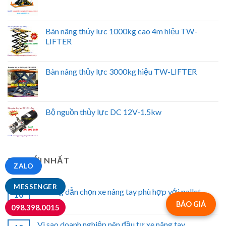
Bàn nâng thủy lực 1000kg cao 4m hiệu TW-
LIFTER
Bàn nâng thủy lực 3000kg hiệu TW-LIFTER
Bộ nguồn thủy lực DC 12V-1.5kw
TIN MỚI NHẤT
ZALO
MESSENGER
Hướng dẫn chọn xe nâng tay phù hợp với pallet
10
Th8
BÁO GIÁ
098.398.0015
Vì sao doanh nghiệp nên đầu tư xe nâng tay