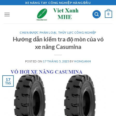
Skip
XE NÂNG TAY CÔNG NGHIỆP HÀNG ĐẦU
to
0
content
CHƯA ĐƯỢC PHÂN LOẠI
,
THỦY LỰC CÔNG NGHIỆP
Hướng dẫn kiểm tra độ mòn của vỏ
xe nâng Casumina
POSTED ON
17 THÁNG 5, 2025
BY
HONGANH
17
Th5