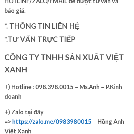
HOTLINE/ZALO/EMAIL để được tư vấn và
báo giá.
*. THÔNG TIN LIÊN HỆ
*.
TƯ VẤN TRỰC TIẾP
CÔNG TY TNHH SẢN XUẤT VIỆT
XANH
+)
Hotline : 098.398.0015 – Ms.Anh – P.Kinh
doanh
+)
Zalo tại đây
=>
https://zalo.me/0983980015
– Hồng Anh
Việt Xanh