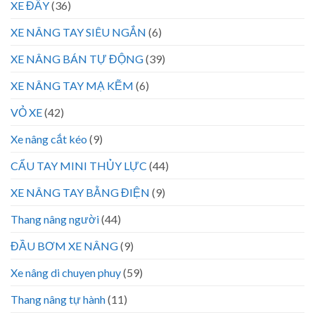
XE ĐẨY
(36)
XE NÂNG TAY SIÊU NGẮN
(6)
XE NÂNG BÁN TỰ ĐỘNG
(39)
XE NÂNG TAY MẠ KẼM
(6)
VỎ XE
(42)
Xe nâng cắt kéo
(9)
CẨU TAY MINI THỦY LỰC
(44)
XE NÂNG TAY BẰNG ĐIỆN
(9)
Thang nâng người
(44)
ĐẦU BƠM XE NÂNG
(9)
Xe nâng di chuyen phuy
(59)
Thang nâng tự hành
(11)