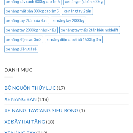
xe nâng cây cảnh 800kg cao 1m5
xe nâng mặt bàn 500kg
xe nâng mặt bàn 800kg cao 1m5
xe nâng tay 2 tấn
xe nâng tay 2 tấn của đức
xe nâng tay 2000kg
xe nâng tay 2000kg nhập khẩu
xe nâng tay thấp 2 tấn hiệu noblelift
xe nâng điện cao 3m3
xe nâng điện cao đi bộ 1500kg 3m
xe nâng điện giá rẻ
DANH MỤC
BỘ NGUỒN THỦY LỰC
(17)
XE NÂNG BÀN
(118)
XE-NANG-TAYCANG-SIEU-RONG
(1)
XE ĐẨY HAI TẦNG
(18)
XE NÂNG TAY
(213)