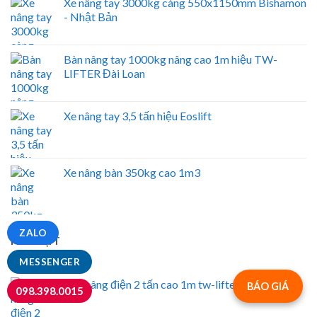
Xe nâng tay 3000kg càng 550x1150mm Bishamon
- Nhật Bản
Bàn nâng tay 1000kg nâng cao 1m hiệu TW-
LIFTER Đài Loan
Xe nâng tay 3,5 tấn hiệu Eoslift
Xe nâng bàn 350kg cao 1m3
ZALO
NỔI BẬT
MESSENGER
Bàn nâng điện 2 tấn cao 1m tw-lifter (Hw2001)
BÁO GIÁ
098.398.0015