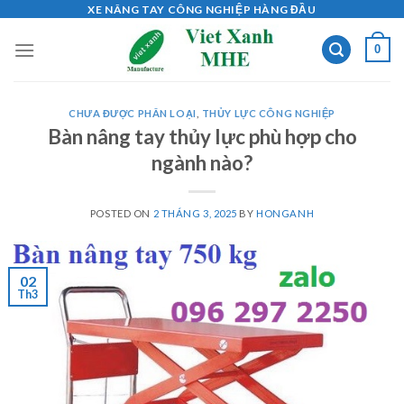
Skip
XE NÂNG TAY CÔNG NGHIỆP HÀNG ĐẦU
to
0
content
CHƯA ĐƯỢC PHÂN LOẠI
,
THỦY LỰC CÔNG NGHIỆP
Bàn nâng tay thủy lực phù hợp cho
ngành nào?
POSTED ON
2 THÁNG 3, 2025
BY
HONGANH
02
Th3