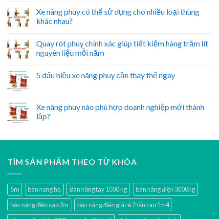
Xe nâng phuy có thể sử dụng cho nhiều loại thùng
khác nhau?
Quay rót phuy chính xác giúp tiết kiệm hàng trăm lít
nguyên liệu mỗi năm
5 dấu hiệu xe nâng phuy cần thay thế ngay
Xe nâng phuy nào phù hợp doanh nghiệp mới thành
lập?
TÌM SẢN PHẨM THEO TỪ KHÓA
5m
bàn nang hạ
Bàn nâng tay 1000 kg
bàn nâng điện 3000kg
bàn nâng điện cao 2m
bàn nâng điện giá rẻ 2 tấn cao 1m4