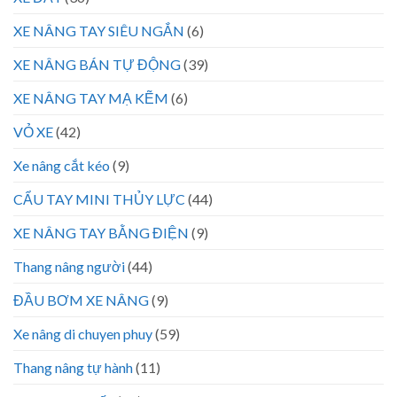
XE NÂNG TAY SIÊU NGẮN
(6)
XE NÂNG BÁN TỰ ĐỘNG
(39)
XE NÂNG TAY MẠ KẼM
(6)
VỎ XE
(42)
Xe nâng cắt kéo
(9)
CẨU TAY MINI THỦY LỰC
(44)
XE NÂNG TAY BẰNG ĐIỆN
(9)
Thang nâng người
(44)
ĐẦU BƠM XE NÂNG
(9)
Xe nâng di chuyen phuy
(59)
Thang nâng tự hành
(11)