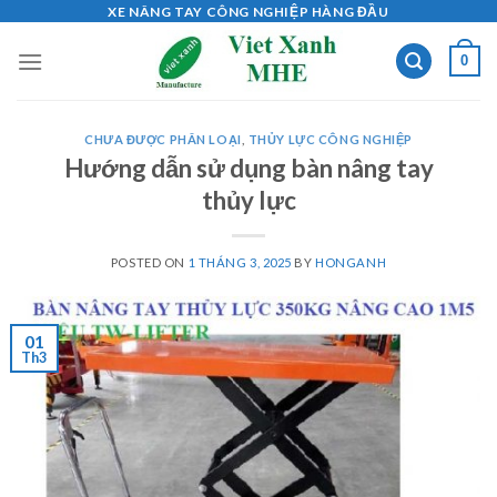
Skip
XE NÂNG TAY CÔNG NGHIỆP HÀNG ĐẦU
to
0
content
CHƯA ĐƯỢC PHÂN LOẠI
,
THỦY LỰC CÔNG NGHIỆP
Hướng dẫn sử dụng bàn nâng tay
thủy lực
POSTED ON
1 THÁNG 3, 2025
BY
HONGANH
01
Th3