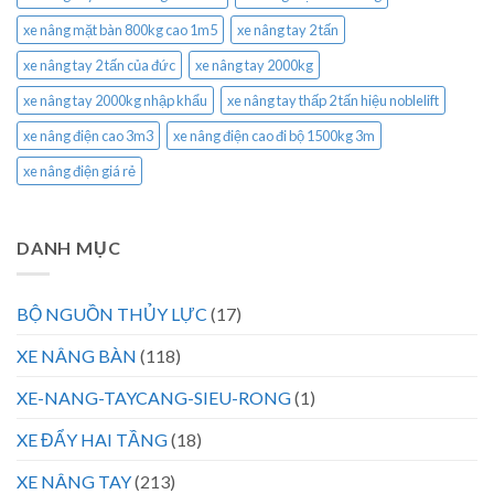
xe nâng mặt bàn 800kg cao 1m5
xe nâng tay 2 tấn
xe nâng tay 2 tấn của đức
xe nâng tay 2000kg
xe nâng tay 2000kg nhập khẩu
xe nâng tay thấp 2 tấn hiệu noblelift
xe nâng điện cao 3m3
xe nâng điện cao đi bộ 1500kg 3m
xe nâng điện giá rẻ
DANH MỤC
BỘ NGUỒN THỦY LỰC
(17)
XE NÂNG BÀN
(118)
XE-NANG-TAYCANG-SIEU-RONG
(1)
XE ĐẨY HAI TẦNG
(18)
XE NÂNG TAY
(213)