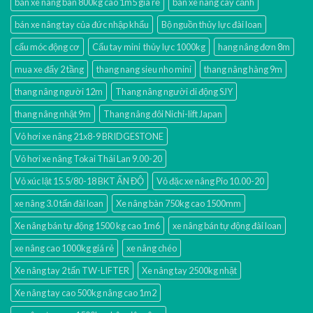
bán xe nâng bàn 800kg cao 1m5 gía rẻ
bán xe nâng cây cảnh
bán xe nâng tay của đức nhập khẩu
Bộ nguồn thủy lực đài loan
cẩu móc động cơ
Cẩu tay mini thủy lực 1000kg
hang nâng đơn 8m
mua xe đẩy 2 tầng
thang nang sieu nho mini
thang nâng hàng 9m
thang nâng người 12m
Thang nâng người di động SJY
thang nâng nhật 9m
Thang nâng đôi Nichi-lift Japan
Vỏ hơi xe nâng 21x8-9 BRIDGESTONE
Vỏ hơi xe nâng Tokai Thái Lan 9.00-20
Vỏ xúc lật 15.5/80-18 BKT ẤN ĐỘ
Vỏ đặc xe nâng Pio 10.00-20
xe nâng 3.0 tấn đài loan
Xe nâng bàn 750kg cao 1500mm
Xe nâng bán tự động 1500 kg cao 1m6
xe nâng bán tự động đài loan
xe nâng cao 1000kg giá rẻ
xe nâng chéo
Xe nâng tay 2 tấn TW-LIFTER
Xe nâng tay 2500kg nhật
Xe nâng tay cao 500kg nâng cao 1m2