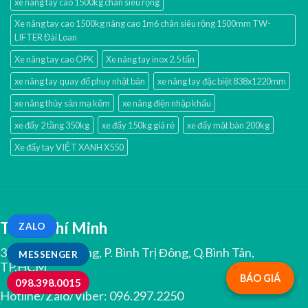
xe nâng tay cao 1500kg chân siêu rộng
Xe nâng tay cao 1500kg nâng cao 1m6 chân siêu rộng 1500mm TW-
LIFTER Đài Loan
Xe nâng tay cao OPK
Xe nâng tay inox 2.5 tấn
xe nâng tay quay đổ phuy nhật bản
xe nâng tay đặc biệt 838x1220mm
xe nâng thủy sản mạ kẽm
xe nâng điện nhập khấu
xe đẩy 2 tầng 350kg
xe đẩy 150kg giá rẻ
xe đẩy mặt bàn 200kg
Xe đẩy tay VIỆT XANH X550
TP.Hồ Chí Minh
ZALO
334 Tân Hoà Đông, P. Bình Trị Đông, Q.Bình Tân,
MESSENGER
TP.HCM
BÁO GIÁ
098.398.0015
Hotline/Zalo/Viber:
096.297.2250