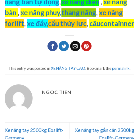
nâng bán tự động
,
xe nâng điện
,
xe nâng
bàn
,
xe nâng phuy
,
thang nâng
,
xe nâng
forlift
,
xe đẩy
,
cẩu thủy lực
,
cầucontainner
This entry was posted in
XE NÂNG TAY CAO
. Bookmark the
permalink
.
NGOC TIEN
Xe nâng tay 2500kg Eoslift-
Xe nâng tay gắn cân 2500kg
Germany
Eoslift-Germany