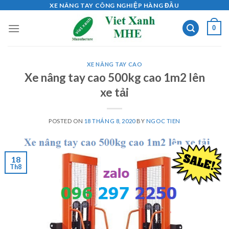
Skip
XE NÂNG TAY CÔNG NGHIỆP HÀNG ĐẦU
to
0
content
XE NÂNG TAY CAO
Xe nâng tay cao 500kg cao 1m2 lên
xe tải
POSTED ON
18 THÁNG 8, 2020
BY
NGOC TIEN
18
Th8