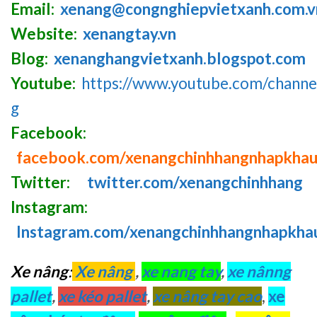
Email:
xenang@congnghiepvietxanh.com.v
Website:
xenangtay.vn
Blog:
xenanghangvietxanh.blogspot.com
Youtube:
https://www.youtube.com/chan
g
Facebook:
facebook.com/xenangchinhhangnhapkha
Twitter:
twitter.com/xenangchinhhang
Instagram:
Instagram.com/xenangchinhhangnhapkha
Xe nâng
:
Xe nâng
,
xe nang tay
,
xe nânng
pallet
,
xe kéo pallet
,
xe nâng tay cao
,
xe