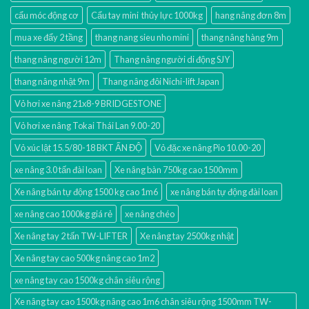
cẩu móc động cơ
Cẩu tay mini thủy lực 1000kg
hang nâng đơn 8m
mua xe đẩy 2 tầng
thang nang sieu nho mini
thang nâng hàng 9m
thang nâng người 12m
Thang nâng người di động SJY
thang nâng nhật 9m
Thang nâng đôi Nichi-lift Japan
Vỏ hơi xe nâng 21x8-9 BRIDGESTONE
Vỏ hơi xe nâng Tokai Thái Lan 9.00-20
Vỏ xúc lật 15.5/80-18 BKT ẤN ĐỘ
Vỏ đặc xe nâng Pio 10.00-20
xe nâng 3.0 tấn đài loan
Xe nâng bàn 750kg cao 1500mm
Xe nâng bán tự động 1500 kg cao 1m6
xe nâng bán tự động đài loan
xe nâng cao 1000kg giá rẻ
xe nâng chéo
Xe nâng tay 2 tấn TW-LIFTER
Xe nâng tay 2500kg nhật
Xe nâng tay cao 500kg nâng cao 1m2
xe nâng tay cao 1500kg chân siêu rộng
Xe nâng tay cao 1500kg nâng cao 1m6 chân siêu rộng 1500mm TW-