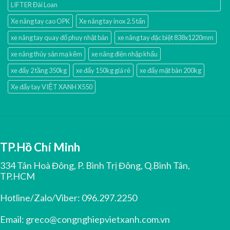
LIFTER Đài Loan
Xe nâng tay cao OPK
Xe nâng tay inox 2.5 tấn
xe nâng tay quay đổ phuy nhật bản
xe nâng tay đặc biệt 838x1220mm
xe nâng thủy sản mạ kẽm
xe nâng điện nhập khấu
xe đẩy 2 tầng 350kg
xe đẩy 150kg giá rẻ
xe đẩy mặt bàn 200kg
Xe đẩy tay VIỆT XANH X550
TP.Hồ Chí Minh
334 Tân Hoà Đông, P. Bình Trị Đông, Q.Bình Tân,
TP.HCM
Hotline/Zalo/Viber:
096.297.2250
Email:
greco@congnghiepvietxanh.com.vn