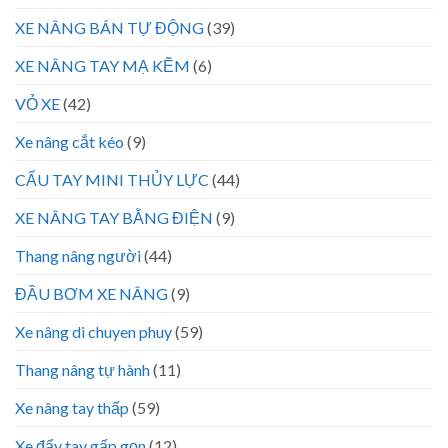
XE NÂNG BÁN TỰ ĐỘNG
(39)
XE NÂNG TAY MẠ KẼM
(6)
VỎ XE
(42)
Xe nâng cắt kéo
(9)
CẨU TAY MINI THỦY LỰC
(44)
XE NÂNG TAY BẰNG ĐIỆN
(9)
Thang nâng người
(44)
ĐẦU BƠM XE NÂNG
(9)
Xe nâng di chuyen phuy
(59)
Thang nâng tự hành
(11)
Xe nâng tay thấp
(59)
Xe đẩy tay gấp gọn
(12)