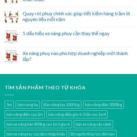
Quay rót phuy chính xác giúp tiết kiệm hàng trăm lít
nguyên liệu mỗi năm
5 dấu hiệu xe nâng phuy cần thay thế ngay
Xe nâng phuy nào phù hợp doanh nghiệp mới thành
lập?
TÌM SẢN PHẨM THEO TỪ KHÓA
5m
bàn nang hạ
Bàn nâng tay 1000 kg
bàn nâng điện 3000kg
bàn nâng điện cao 2m
bàn nâng điện giá rẻ 2 tấn cao 1m4
bán xe nâng bàn 800kg cao 1m5 gía rẻ
bán xe nâng cây cảnh
bán xe nâng tay của đức nhập khẩu
Bộ nguồn thủy lực đài loan