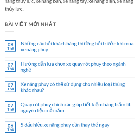
nâng thủy lực, xe nâng bàn, xe nâng tay, xe nâng điện, xe nâng
thủy lực.
BÀI VIẾT MỚI NHẤT
Những câu hỏi khách hàng thường hỏi trước khi mua
08
Th8
xe nâng phuy
Hướng dẫn lựa chọn xe quay rót phuy theo ngành
07
Th8
nghề
Xe nâng phuy có thể sử dụng cho nhiều loại thùng
07
Th8
khác nhau?
Quay rót phuy chính xác giúp tiết kiệm hàng trăm lít
07
Th8
nguyên liệu mỗi năm
5 dấu hiệu xe nâng phuy cần thay thế ngay
06
Th8