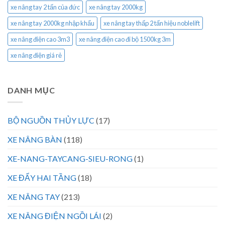
xe nâng tay 2 tấn của đức
xe nâng tay 2000kg
xe nâng tay 2000kg nhập khẩu
xe nâng tay thấp 2 tấn hiệu noblelift
xe nâng điện cao 3m3
xe nâng điện cao đi bộ 1500kg 3m
xe nâng điện giá rẻ
DANH MỤC
BỘ NGUỒN THỦY LỰC
(17)
XE NÂNG BÀN
(118)
XE-NANG-TAYCANG-SIEU-RONG
(1)
XE ĐẨY HAI TẦNG
(18)
XE NÂNG TAY
(213)
XE NÂNG ĐIỆN NGỒI LÁI
(2)