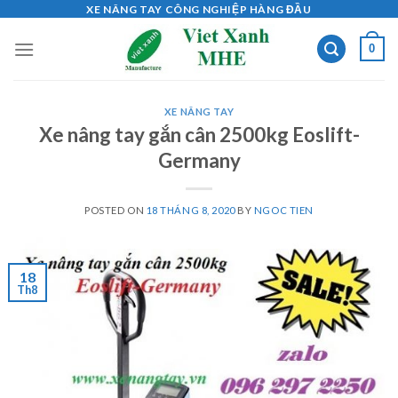
Skip
XE NÂNG TAY CÔNG NGHIỆP HÀNG ĐẦU
to
0
content
XE NÂNG TAY
Xe nâng tay gắn cân 2500kg Eoslift-
Germany
POSTED ON
18 THÁNG 8, 2020
BY
NGOC TIEN
18
Th8