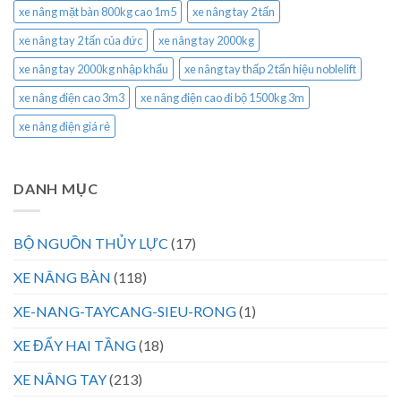
xe nâng mặt bàn 800kg cao 1m5
xe nâng tay 2 tấn
xe nâng tay 2 tấn của đức
xe nâng tay 2000kg
xe nâng tay 2000kg nhập khẩu
xe nâng tay thấp 2 tấn hiệu noblelift
xe nâng điện cao 3m3
xe nâng điện cao đi bộ 1500kg 3m
xe nâng điện giá rẻ
DANH MỤC
BỘ NGUỒN THỦY LỰC
(17)
XE NÂNG BÀN
(118)
XE-NANG-TAYCANG-SIEU-RONG
(1)
XE ĐẨY HAI TẦNG
(18)
XE NÂNG TAY
(213)