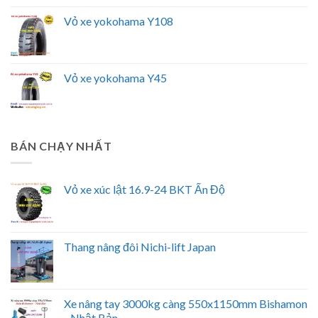
Vỏ xe yokohama Y108
Vỏ xe yokohama Y45
BÁN CHẠY NHẤT
Vỏ xe xúc lật 16.9-24 BKT Ấn Độ
Thang nâng đôi Nichi-lift Japan
Xe nâng tay 3000kg càng 550x1150mm Bishamon
- Nhật Bản