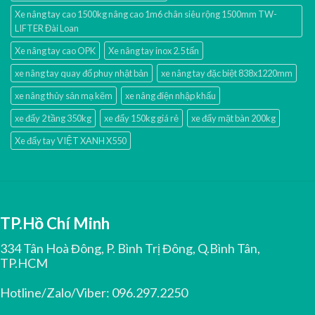
Xe nâng tay cao 1500kg nâng cao 1m6 chân siêu rộng 1500mm TW-
LIFTER Đài Loan
Xe nâng tay cao OPK
Xe nâng tay inox 2.5 tấn
xe nâng tay quay đổ phuy nhật bản
xe nâng tay đặc biệt 838x1220mm
xe nâng thủy sản mạ kẽm
xe nâng điện nhập khấu
xe đẩy 2 tầng 350kg
xe đẩy 150kg giá rẻ
xe đẩy mặt bàn 200kg
Xe đẩy tay VIỆT XANH X550
TP.Hồ Chí Minh
334 Tân Hoà Đông, P. Bình Trị Đông, Q.Bình Tân,
TP.HCM
Hotline/Zalo/Viber:
096.297.2250