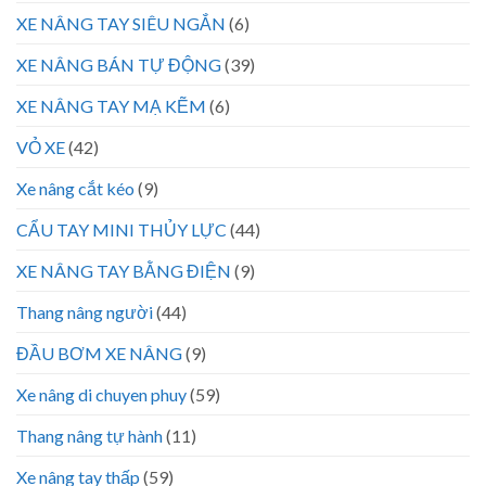
XE NÂNG TAY SIÊU NGẮN
(6)
XE NÂNG BÁN TỰ ĐỘNG
(39)
XE NÂNG TAY MẠ KẼM
(6)
VỎ XE
(42)
Xe nâng cắt kéo
(9)
CẨU TAY MINI THỦY LỰC
(44)
XE NÂNG TAY BẰNG ĐIỆN
(9)
Thang nâng người
(44)
ĐẦU BƠM XE NÂNG
(9)
Xe nâng di chuyen phuy
(59)
Thang nâng tự hành
(11)
Xe nâng tay thấp
(59)