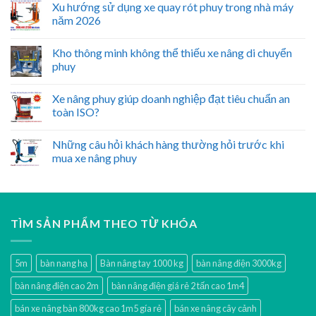
Xu hướng sử dụng xe quay rót phuy trong nhà máy
năm 2026
Kho thông minh không thể thiếu xe nâng di chuyển
phuy
Xe nâng phuy giúp doanh nghiệp đạt tiêu chuẩn an
toàn ISO?
Những câu hỏi khách hàng thường hỏi trước khi
mua xe nâng phuy
TÌM SẢN PHẨM THEO TỪ KHÓA
5m
bàn nang hạ
Bàn nâng tay 1000 kg
bàn nâng điện 3000kg
bàn nâng điện cao 2m
bàn nâng điện giá rẻ 2 tấn cao 1m4
bán xe nâng bàn 800kg cao 1m5 gía rẻ
bán xe nâng cây cảnh