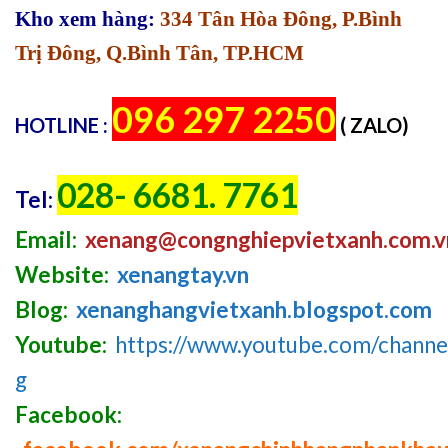
Kho xem hàng:
334 Tân Hòa Đông, P.Bình
Trị Đông, Q.Bình Tân, TP.HCM
096 297 2250
HOTLINE :
( ZALO)
028- 6681. 7761
Tel:
Email:
xenang@congnghiepvietxanh.com.v
Website:
xenangtay.vn
Blog:
xenanghangvietxanh.blogspot.com
Youtube:
https://www.youtube.com/chan
g
Facebook: