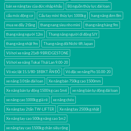
bán xe nâng tay của đức nhập khẩu
Bộ nguồn thủy lực đài loan
cẩu móc động cơ
Cẩu tay mini thủy lực 1000kg
hang nâng đơn 8m
mua xe đẩy 2 tầng
thang nang sieu nho mini
thang nâng hàng 9m
thang nâng người 12m
Thang nâng người di động SJY
thang nâng nhật 9m
Thang nâng đôi Nichi-lift Japan
Vỏ hơi xe nâng 21x8-9 BRIDGESTONE
Vỏ hơi xe nâng Tokai Thái Lan 9.00-20
Vỏ xúc lật 15.5/80-18 BKT ẤN ĐỘ
Vỏ đặc xe nâng Pio 10.00-20
xe nâng 3.0 tấn đài loan
Xe nâng bàn 750kg cao 1500mm
Xe nâng bán tự động 1500 kg cao 1m6
xe nâng bán tự động đài loan
xe nâng cao 1000kg giá rẻ
xe nâng chéo
Xe nâng tay 2 tấn TW-LIFTER
Xe nâng tay 2500kg nhật
Xe nâng tay cao 500kg nâng cao 1m2
xe nâng tay cao 1500kg chân siêu rộng