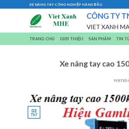
Skip
XE NÂNG TAY CÔNG NGHIỆP HÀNG ĐẦU
to
CÔNG TY T
content
VIET XANH M
TRANG CHỦ
GIỚI THIỆU
SẢN PHẨM
TIN T
Xe nâng tay cao 15
POSTED
02
Th7