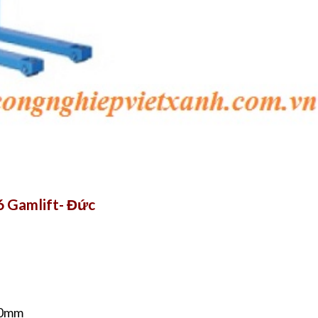
6 Gamlift- Đức
50mm