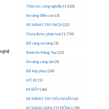
Thủy lực công nghiệp
(1.528)
Xe nâng điện cao
(3)
XE NÂNG TAY INOX
(22)
Chưa được phân loại
(1.774)
Bộ càng xe nâng
(3)
g nghệ
Bánh Xe Nâng Tay
(22)
Xe nâng càng dài
(4)
Bộ kẹp phuy
(24)
VÕ XE
(5)
XE ĐẨY
(36)
XE NÂNG TAY SIÊU NGẮN
(6)
XE NÂNG BÁN TỰ ĐỘNG
(39)