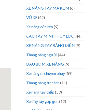
XE NÂNG TAY MẠ KẼM
(6)
VỎ XE
(42)
Xe nâng cắt kéo
(9)
CẨU TAY MINI THỦY LỰC
(44)
XE NÂNG TAY BẰNG ĐIỆN
(9)
Thang nâng người
(44)
ĐẦU BƠM XE NÂNG
(9)
Xe nâng di chuyen phuy
(59)
Thang nâng tự hành
(11)
Xe nâng tay thấp
(59)
Xe đẩy tay gấp gọn
(12)