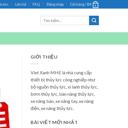
in tức
Liên hệ
FAQ
Đăng nhập
Giỏ hàng /
0
₫
0
Tìm
kiếm:
GIỚI THIỆU
Viet Xanh MHE là nhà cung cấp
thiết bị thủy lực công nghiệp như
bộ nguồn thủy lực, xi lanh thủy lực,
bơm thủy lực, bàn nâng thủy lực,
xe nâng bàn, xe nâng tay, xe nâng
điện, xe nâng thủy lực.
BÀI VIẾT MỚI NHẤT