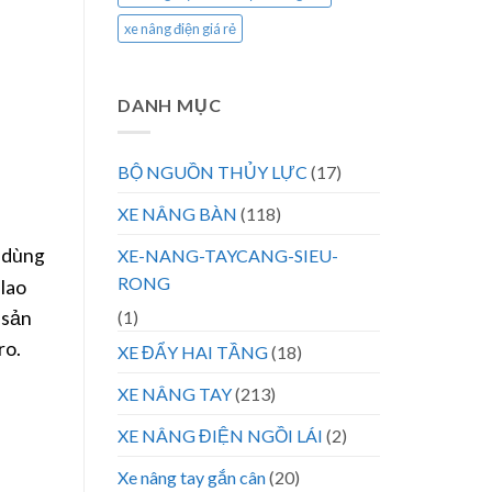
xe nâng điện giá rẻ
DANH MỤC
BỘ NGUỒN THỦY LỰC
(17)
XE NÂNG BÀN
(118)
, dùng
XE-NANG-TAYCANG-SIEU-
RONG
 lao
 sản
(1)
ro.
XE ĐẨY HAI TẦNG
(18)
XE NÂNG TAY
(213)
XE NÂNG ĐIỆN NGỒI LÁI
(2)
Xe nâng tay gắn cân
(20)