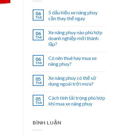
5 dấu hiệu xe nâng phuy
06
Th8
cần thay thế ngay
Xe nâng phuy nào phù hợp
06
Th8
doanh nghiệp mới thành
lập?
Có nên thuê hay mua xe
06
Th8
nâng phuy?
Xe nâng phuy có thể sử
05
Th8
dụng ngoài trời mưa?
Cách tính tải trọng phù hợp
05
Th8
khi mua xe nâng phuy
BÌNH LUẬN