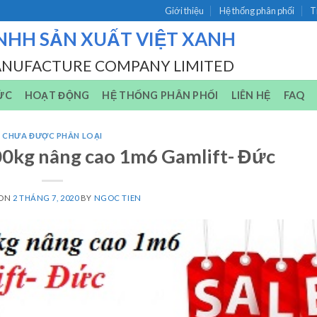
Giới thiệu
Hệ thống phân phối
T
NHH SẢN XUẤT VIỆT XANH
ANUFACTURE COMPANY LIMITED
ỨC
HOẠT ĐỘNG
HỆ THỐNG PHÂN PHỐI
LIÊN HỆ
FAQ
CHƯA ĐƯỢC PHÂN LOẠI
00kg nâng cao 1m6 Gamlift- Đức
 ON
2 THÁNG 7, 2020
BY
NGOC TIEN