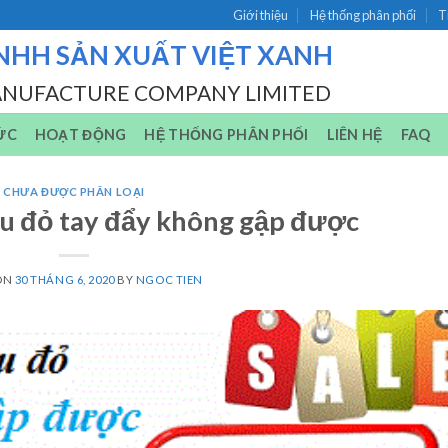
Giới thiệu
Hệ thống phân phối
T
NHH SẢN XUẤT VIỆT XANH
ANUFACTURE COMPANY LIMITED
ỨC
HOẠT ĐỘNG
HỆ THỐNG PHÂN PHỐI
LIÊN HỆ
FAQ
CHƯA ĐƯỢC PHÂN LOẠI
u đỏ tay đẩy không gập được
ON
30 THÁNG 6, 2020
BY
NGOC TIEN