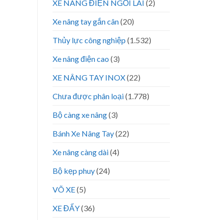
XE NÂNG ĐIỆN NGỒI LÁI
(2)
Xe nâng tay gắn cân
(20)
Thủy lực công nghiệp
(1.532)
Xe nâng điện cao
(3)
XE NÂNG TAY INOX
(22)
Chưa được phân loại
(1.778)
Bộ càng xe nâng
(3)
Bánh Xe Nâng Tay
(22)
Xe nâng càng dài
(4)
Bộ kẹp phuy
(24)
VÕ XE
(5)
XE ĐẨY
(36)