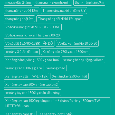
mua xe đẩy 2 tầng
thang nang sieu nho mini
thang nâng hàng 9m
thang nâng người 12m
Thang nâng người di động SJY
thang nâng nhật 9m
Thang nâng đôi Nichi-lift Japan
Vỏ hơi xe nâng 21x8-9 BRIDGESTONE
Vỏ hơi xe nâng Tokai Thái Lan 9.00-20
Vỏ xúc lật 15.5/80-18 BKT ẤN ĐỘ
Vỏ đặc xe nâng Pio 10.00-20
xe nâng 3.0 tấn đài loan
Xe nâng bàn 750kg cao 1500mm
Xe nâng bán tự động 1500 kg cao 1m6
xe nâng bán tự động đài loan
xe nâng cao 1000kg giá rẻ
xe nâng chéo
Xe nâng tay 2 tấn TW-LIFTER
Xe nâng tay 2500kg nhật
Xe nâng tay cao 500kg nâng cao 1m2
xe nâng tay cao 1500kg chân siêu rộng
Xe nâng tay cao 1500kg nâng cao 1m6 chân siêu rộng 1500mm TW-
LIFTER Đài Loan
Xe nâng tay cao OPK
Xe nâng tay inox 2.5 tấn