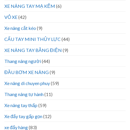
XE NÂNG TAY MẠ KẼM
(6)
VỎ XE
(42)
Xe nâng cắt kéo
(9)
CẨU TAY MINI THỦY LỰC
(44)
XE NÂNG TAY BẰNG ĐIỆN
(9)
Thang nâng người
(44)
ĐẦU BƠM XE NÂNG
(9)
Xe nâng di chuyen phuy
(59)
Thang nâng tự hành
(11)
Xe nâng tay thấp
(59)
Xe đẩy tay gấp gọn
(12)
xe đẩy hàng
(83)