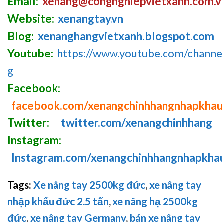
Email:
xenang@congnghiepvietxanh.com.v
Website:
xenangtay.vn
Blog:
xenanghangvietxanh.blogspot.com
Youtube:
https://www.youtube.com/chan
g
Facebook:
facebook.com/xenangchinhhangnhapkha
Twitter:
twitter.com/xenangchinhhang
Instagram:
Instagram.com/xenangchinhhangnhapkha
Tags:
Xe nâng tay 2500kg đức
,
xe nâng tay
nhập khẩu đức 2.5 tấn
,
xe nâng hạ 2500kg
đức
,
xe nâng tay Germany
,
bán xe nâng tay