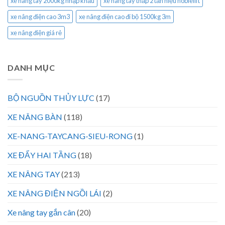
xe nâng tay 2000kg nhập khẩu
xe nâng tay thấp 2 tấn hiệu noblelift
xe nâng điện cao 3m3
xe nâng điện cao đi bộ 1500kg 3m
xe nâng điện giá rẻ
DANH MỤC
BỘ NGUỒN THỦY LỰC
(17)
XE NÂNG BÀN
(118)
XE-NANG-TAYCANG-SIEU-RONG
(1)
XE ĐẨY HAI TẦNG
(18)
XE NÂNG TAY
(213)
XE NÂNG ĐIỆN NGỒI LÁI
(2)
Xe nâng tay gắn cân
(20)