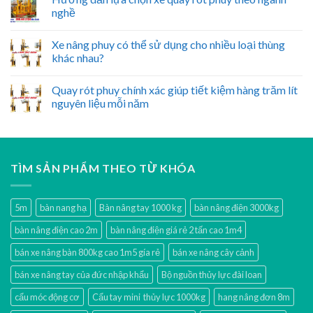
nghề
Xe nâng phuy có thể sử dụng cho nhiều loại thùng
khác nhau?
Quay rót phuy chính xác giúp tiết kiệm hàng trăm lít
nguyên liệu mỗi năm
TÌM SẢN PHẨM THEO TỪ KHÓA
5m
bàn nang hạ
Bàn nâng tay 1000 kg
bàn nâng điện 3000kg
bàn nâng điện cao 2m
bàn nâng điện giá rẻ 2 tấn cao 1m4
bán xe nâng bàn 800kg cao 1m5 gía rẻ
bán xe nâng cây cảnh
bán xe nâng tay của đức nhập khẩu
Bộ nguồn thủy lực đài loan
cẩu móc động cơ
Cẩu tay mini thủy lực 1000kg
hang nâng đơn 8m