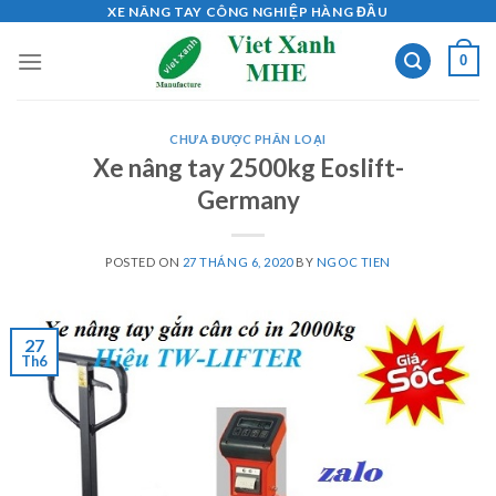
Skip
XE NÂNG TAY CÔNG NGHIỆP HÀNG ĐẦU
to
0
content
CHƯA ĐƯỢC PHÂN LOẠI
Xe nâng tay 2500kg Eoslift-
Germany
POSTED ON
27 THÁNG 6, 2020
BY
NGOC TIEN
27
Th6