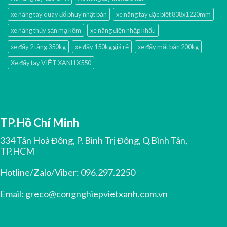
xe nâng tay quay đổ phuy nhật bản
xe nâng tay đặc biệt 838x1220mm
xe nâng thủy sản mạ kẽm
xe nâng điện nhập khấu
xe đẩy 2 tầng 350kg
xe đẩy 150kg giá rẻ
xe đẩy mặt bàn 200kg
Xe đẩy tay VIỆT XANH X550
TP.Hồ Chí Minh
334 Tân Hoà Đông, P. Bình Trị Đông, Q.Bình Tân,
TP.HCM
Hotline/Zalo/Viber:
096.297.2250
Email:
greco@congnghiepvietxanh.com.vn