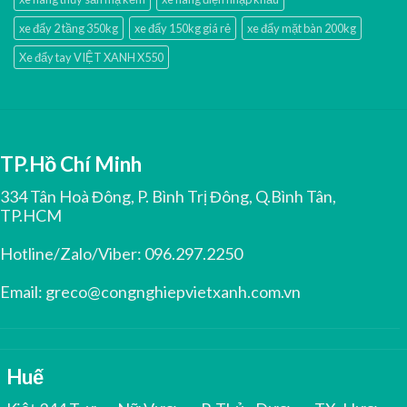
xe đẩy 2 tầng 350kg
xe đẩy 150kg giá rẻ
xe đẩy mặt bàn 200kg
Xe đẩy tay VIỆT XANH X550
TP.Hồ Chí Minh
334 Tân Hoà Đông, P. Bình Trị Đông, Q.Bình Tân,
TP.HCM
Hotline/Zalo/Viber:
096.297.2250
Email:
greco@congnghiepvietxanh.com.vn
Huế