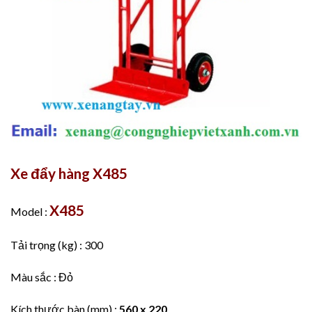
Xe đẩy hàng X485
X485
Model :
Tải trọng (kg) : 300
Màu sắc : Đỏ
Kích thước bàn (mm) :
560 x 220