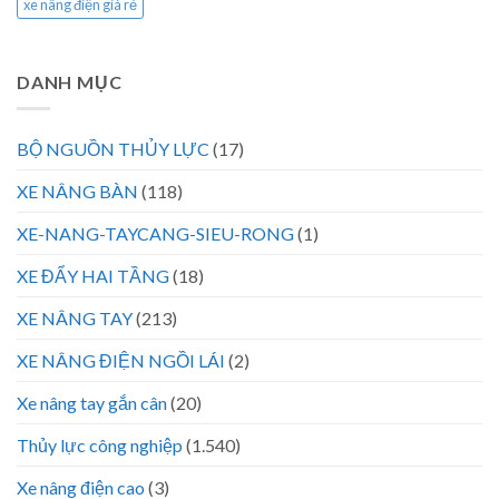
xe nâng điện giá rẻ
DANH MỤC
BỘ NGUỒN THỦY LỰC
(17)
XE NÂNG BÀN
(118)
XE-NANG-TAYCANG-SIEU-RONG
(1)
XE ĐẨY HAI TẦNG
(18)
XE NÂNG TAY
(213)
XE NÂNG ĐIỆN NGỒI LÁI
(2)
Xe nâng tay gắn cân
(20)
Thủy lực công nghiệp
(1.540)
Xe nâng điện cao
(3)