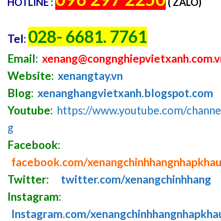
HOTLINE :
( ZALO)
028- 6681. 7761
Tel:
Email:
xenang@congnghiepvietxanh.com.v
Website:
xenangtay.vn
Blog:
xenanghangvietxanh.blogspot.com
Youtube:
https://www.youtube.com/chan
g
Facebook:
facebook.com/xenangchinhhangnhapkha
Twitter:
twitter.com/xenangchinhhang
Instagram:
Instagram.com/xenangchinhhangnhapkha