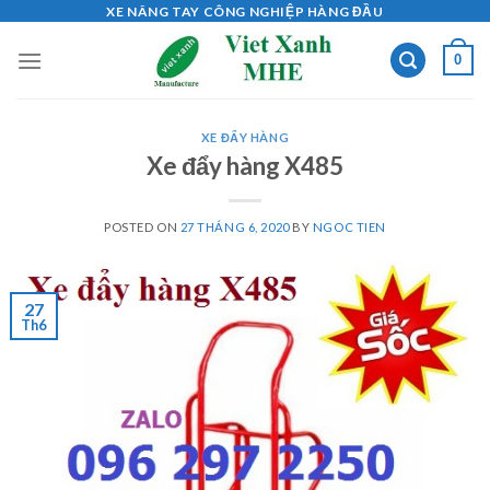
Skip
XE NÂNG TAY CÔNG NGHIỆP HÀNG ĐẦU
to
0
content
XE ĐẨY HÀNG
Xe đẩy hàng X485
POSTED ON
27 THÁNG 6, 2020
BY
NGOC TIEN
27
Th6