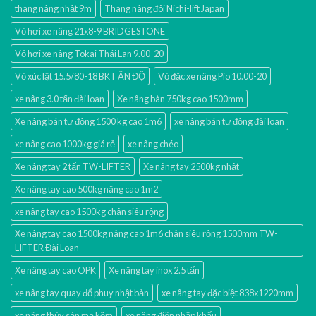
thang nâng nhật 9m
Thang nâng đôi Nichi-lift Japan
Vỏ hơi xe nâng 21x8-9 BRIDGESTONE
Vỏ hơi xe nâng Tokai Thái Lan 9.00-20
Vỏ xúc lật 15.5/80-18 BKT ẤN ĐỘ
Vỏ đặc xe nâng Pio 10.00-20
xe nâng 3.0 tấn đài loan
Xe nâng bàn 750kg cao 1500mm
Xe nâng bán tự động 1500 kg cao 1m6
xe nâng bán tự động đài loan
xe nâng cao 1000kg giá rẻ
xe nâng chéo
Xe nâng tay 2 tấn TW-LIFTER
Xe nâng tay 2500kg nhật
Xe nâng tay cao 500kg nâng cao 1m2
xe nâng tay cao 1500kg chân siêu rộng
Xe nâng tay cao 1500kg nâng cao 1m6 chân siêu rộng 1500mm TW-
LIFTER Đài Loan
Xe nâng tay cao OPK
Xe nâng tay inox 2.5 tấn
xe nâng tay quay đổ phuy nhật bản
xe nâng tay đặc biệt 838x1220mm
xe nâng thủy sản mạ kẽm
xe nâng điện nhập khấu