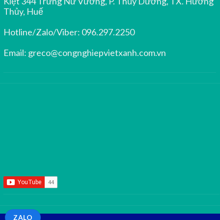
Kiệt 344 Trưng Nữ Vương, P. Thủy Dương, TX. Hương
Thủy, Huế
Hotline/Zalo/Viber:
096.297.2250
Email:
greco@congnghiepvietxanh.com.vn
ZALO