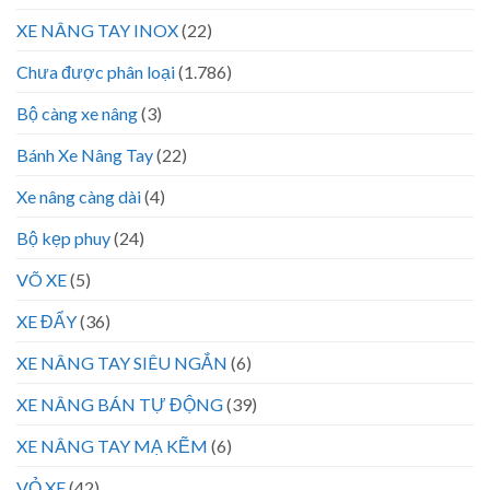
XE NÂNG TAY INOX
(22)
Chưa được phân loại
(1.786)
Bộ càng xe nâng
(3)
Bánh Xe Nâng Tay
(22)
Xe nâng càng dài
(4)
Bộ kẹp phuy
(24)
VÕ XE
(5)
XE ĐẨY
(36)
XE NÂNG TAY SIÊU NGẮN
(6)
XE NÂNG BÁN TỰ ĐỘNG
(39)
XE NÂNG TAY MẠ KẼM
(6)
VỎ XE
(42)