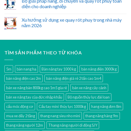
Bộ giải pháp nâng, di chuyển và quay rót phuy toàn
diện cho doanh nghiệp
Xu hướng sử dụng xe quay rót phuy trong nhà máy
năm 2026
TÌM SẢN PHẨM THEO TỪ KHÓA
5m
bàn nang hạ
Bàn nâng tay 1000 kg
bàn nâng điện 3000kg
bàn nâng điện cao 2m
bàn nâng điện giá rẻ 2 tấn cao 1m4
bán xe nâng bàn 800kg cao 1m5 gía rẻ
bán xe nâng cây cảnh
bán xe nâng tay của đức nhập khẩu
Bộ nguồn thủy lực đài loan
cẩu móc động cơ
Cẩu tay mini thủy lực 1000kg
hang nâng đơn 8m
mua xe đẩy 2 tầng
thang nang sieu nho mini
thang nâng hàng 9m
thang nâng người 12m
Thang nâng người di động SJY