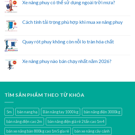
Xe nâng phuy có thể sử dụng ngoài trời mưa?
Cách tính tải trọng phù hợp khi mua xe nâng phuy
Quay rót phuy không còn nỗi lo tràn hóa chất
Xe nâng phuy nào bán chạy nhất năm 2026?
TÌM SẢN PHẨM THEO TỪ KHÓA
5m
bàn nang hạ
Bàn nâng tay 1000 kg
bàn nâng điện 3000kg
bàn nâng điện cao 2m
bàn nâng điện giá rẻ 2 tấn cao 1m4
bán xe nâng bàn 800kg cao 1m5 gía rẻ
bán xe nâng cây cảnh