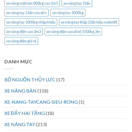
xe nâng mặt bàn 800kg cao 1m5
xe nâng tay 2 tấn
xe nâng tay 2 tấn của đức
xe nâng tay 2000kg
xe nâng tay 2000kg nhập khẩu
xe nâng tay thấp 2 tấn hiệu noblelift
xe nâng điện cao 3m3
xe nâng điện cao đi bộ 1500kg 3m
xe nâng điện giá rẻ
DANH MỤC
BỘ NGUỒN THỦY LỰC
(17)
XE NÂNG BÀN
(118)
XE-NANG-TAYCANG-SIEU-RONG
(1)
XE ĐẨY HAI TẦNG
(18)
XE NÂNG TAY
(213)