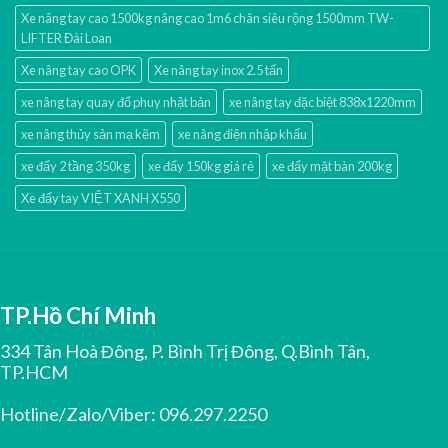
Xe nâng tay cao 1500kg nâng cao 1m6 chân siêu rộng 1500mm TW-
LIFTER Đài Loan
Xe nâng tay cao OPK
Xe nâng tay inox 2.5 tấn
xe nâng tay quay đổ phuy nhật bản
xe nâng tay đặc biệt 838x1220mm
xe nâng thủy sản mạ kẽm
xe nâng điện nhập khấu
xe đẩy 2 tầng 350kg
xe đẩy 150kg giá rẻ
xe đẩy mặt bàn 200kg
Xe đẩy tay VIỆT XANH X550
TP.Hồ Chí Minh
334 Tân Hoà Đông, P. Bình Trị Đông, Q.Bình Tân,
TP.HCM
Hotline/Zalo/Viber:
096.297.2250