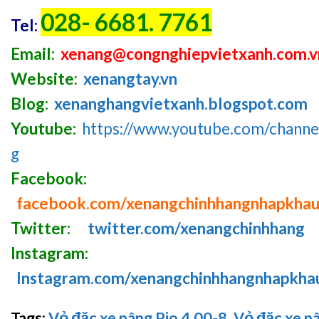
028- 6681. 7761
Tel:
Email:
xenang@congnghiepvietxanh.com.v
Website:
xenangtay.vn
Blog:
xenanghangvietxanh.blogspot.com
Youtube:
https://www.youtube.com/chan
g
Facebook:
facebook.com/xenangchinhhangnhapkha
Twitter:
twitter.com/xenangchinhhang
Instagram:
Instagram.com/xenangchinhhangnhapkha
Tags:
Vỏ đặc xe nâng Pio 4.00-8
,
Vỏ đặc xe n