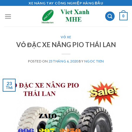
Skip
XE NÂNG TAY CÔNG NGHIỆP HÀNG ĐẦU
to
0
content
VỎ XE
VỎ ĐẶC XE NÂNG PIO THÁI LAN
POSTED ON
23 THÁNG 6, 2020
BY
NGOC TIEN
23
Th6