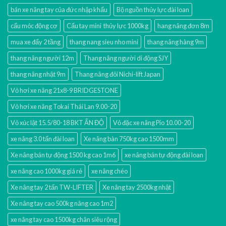
bán xe nâng tay của đức nhập khẩu
Bộ nguồn thủy lực đài loan
cẩu móc động cơ
Cẩu tay mini thủy lực 1000kg
hang nâng đơn 8m
mua xe đẩy 2 tầng
thang nang sieu nho mini
thang nâng hàng 9m
thang nâng người 12m
Thang nâng người di động SJY
thang nâng nhật 9m
Thang nâng đôi Nichi-lift Japan
Vỏ hơi xe nâng 21x8-9 BRIDGESTONE
Vỏ hơi xe nâng Tokai Thái Lan 9.00-20
Vỏ xúc lật 15.5/80-18 BKT ẤN ĐỘ
Vỏ đặc xe nâng Pio 10.00-20
xe nâng 3.0 tấn đài loan
Xe nâng bàn 750kg cao 1500mm
Xe nâng bán tự động 1500 kg cao 1m6
xe nâng bán tự động đài loan
xe nâng cao 1000kg giá rẻ
xe nâng chéo
Xe nâng tay 2 tấn TW-LIFTER
Xe nâng tay 2500kg nhật
Xe nâng tay cao 500kg nâng cao 1m2
xe nâng tay cao 1500kg chân siêu rộng