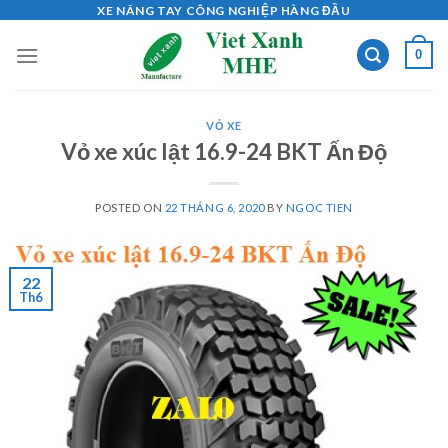
Skip
XE NÂNG TAY CÔNG NGHIỆP HÀNG ĐẦU
to
0
content
VỎ XE
Vỏ xe xúc lật 16.9-24 BKT Ấn Độ
POSTED ON
22 THÁNG 6, 2020
BY
NGOC TIEN
22
Th6