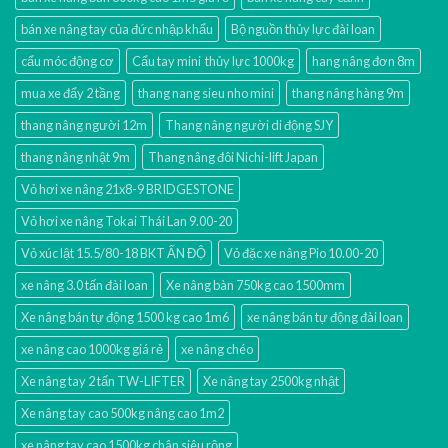
bán xe nâng tay của đức nhập khẩu
Bộ nguồn thủy lực đài loan
cẩu móc động cơ
Cẩu tay mini thủy lực 1000kg
hang nâng đơn 8m
mua xe đẩy 2 tầng
thang nang sieu nho mini
thang nâng hàng 9m
thang nâng người 12m
Thang nâng người di động SJY
thang nâng nhật 9m
Thang nâng đôi Nichi-lift Japan
Vỏ hơi xe nâng 21x8-9 BRIDGESTONE
Vỏ hơi xe nâng Tokai Thái Lan 9.00-20
Vỏ xúc lật 15.5/80-18 BKT ẤN ĐỘ
Vỏ đặc xe nâng Pio 10.00-20
xe nâng 3.0 tấn đài loan
Xe nâng bàn 750kg cao 1500mm
Xe nâng bán tự động 1500 kg cao 1m6
xe nâng bán tự động đài loan
xe nâng cao 1000kg giá rẻ
xe nâng chéo
Xe nâng tay 2 tấn TW-LIFTER
Xe nâng tay 2500kg nhật
Xe nâng tay cao 500kg nâng cao 1m2
xe nâng tay cao 1500kg chân siêu rộng