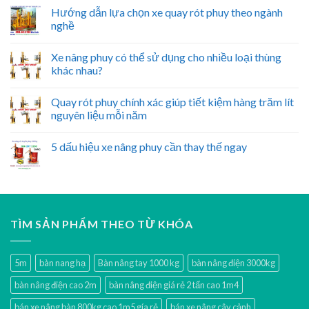
Hướng dẫn lựa chọn xe quay rót phuy theo ngành
nghề
Xe nâng phuy có thể sử dụng cho nhiều loại thùng
khác nhau?
Quay rót phuy chính xác giúp tiết kiệm hàng trăm lít
nguyên liệu mỗi năm
5 dấu hiệu xe nâng phuy cần thay thế ngay
TÌM SẢN PHẨM THEO TỪ KHÓA
5m
bàn nang hạ
Bàn nâng tay 1000 kg
bàn nâng điện 3000kg
bàn nâng điện cao 2m
bàn nâng điện giá rẻ 2 tấn cao 1m4
bán xe nâng bàn 800kg cao 1m5 gía rẻ
bán xe nâng cây cảnh