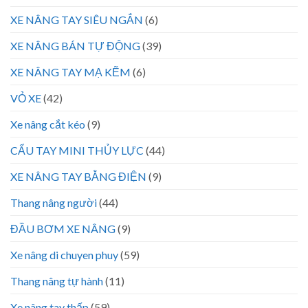
XE NÂNG TAY SIÊU NGẮN
(6)
XE NÂNG BÁN TỰ ĐỘNG
(39)
XE NÂNG TAY MẠ KẼM
(6)
VỎ XE
(42)
Xe nâng cắt kéo
(9)
CẨU TAY MINI THỦY LỰC
(44)
XE NÂNG TAY BẰNG ĐIỆN
(9)
Thang nâng người
(44)
ĐẦU BƠM XE NÂNG
(9)
Xe nâng di chuyen phuy
(59)
Thang nâng tự hành
(11)
Xe nâng tay thấp
(59)