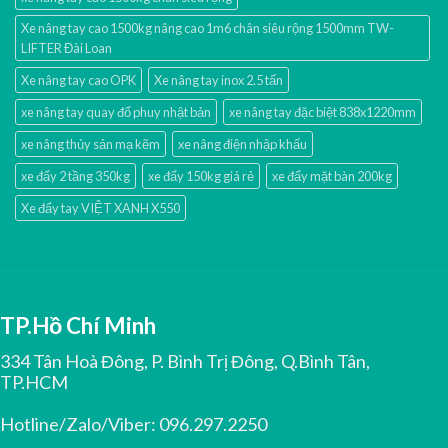
Xe nâng tay cao 1500kg nâng cao 1m6 chân siêu rộng 1500mm TW-
LIFTER Đài Loan
Xe nâng tay cao OPK
Xe nâng tay inox 2.5 tấn
xe nâng tay quay đổ phuy nhật bản
xe nâng tay đặc biệt 838x1220mm
xe nâng thủy sản mạ kẽm
xe nâng điện nhập khấu
xe đẩy 2 tầng 350kg
xe đẩy 150kg giá rẻ
xe đẩy mặt bàn 200kg
Xe đẩy tay VIỆT XANH X550
TP.Hồ Chí Minh
334 Tân Hoà Đông, P. Bình Trị Đông, Q.Bình Tân,
TP.HCM
Hotline/Zalo/Viber:
096.297.2250