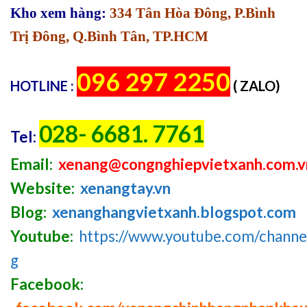
Kho xem hàng:
334 Tân Hòa Đông, P.Bình
Trị Đông, Q.Bình Tân, TP.HCM
096 297 2250
HOTLINE :
( ZALO)
028- 6681. 7761
Tel:
Email:
xenang@congnghiepvietxanh.com.v
Website:
xenangtay.vn
Blog:
xenanghangvietxanh.blogspot.com
Youtube:
https://www.youtube.com/chan
g
Facebook: