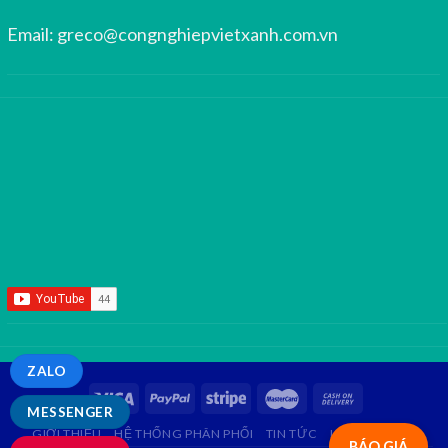
Email:
greco@congnghiepvietxanh.com.vn
ZALO
MESSENGER
GIỚI THIỆU
HỆ THỐNG PHÂN PHỐI
TIN TỨC
LIÊN HỆ
FAQ
BÁO GIÁ