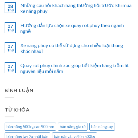
Những câu hỏi khách hàng thường hỏi trước khi mua
08
Th8
xe nâng phuy
Hướng dẫn lựa chọn xe quay rót phuy theo ngành
07
Th8
nghề
Xe nâng phuy có thể sử dụng cho nhiều loại thùng
07
Th8
khác nhau?
Quay rót phuy chính xác giúp tiết kiệm hàng trăm lít
07
Th8
nguyên liệu mỗi năm
BÌNH LUẬN
TỪ KHÓA
bàn nâng 500kg cao 900mm
bàn nâng gía rẻ
bàn nâng tay
bàn nâng tay 2x nhật bản
bàn nâng tay điện 500kg