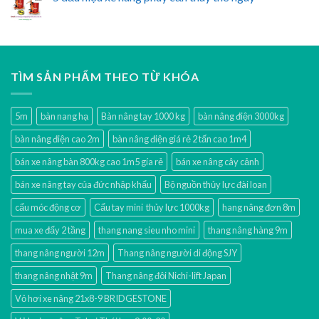
TÌM SẢN PHẨM THEO TỪ KHÓA
5m
bàn nang hạ
Bàn nâng tay 1000 kg
bàn nâng điện 3000kg
bàn nâng điện cao 2m
bàn nâng điện giá rẻ 2 tấn cao 1m4
bán xe nâng bàn 800kg cao 1m5 gía rẻ
bán xe nâng cây cảnh
bán xe nâng tay của đức nhập khẩu
Bộ nguồn thủy lực đài loan
cẩu móc động cơ
Cẩu tay mini thủy lực 1000kg
hang nâng đơn 8m
mua xe đẩy 2 tầng
thang nang sieu nho mini
thang nâng hàng 9m
thang nâng người 12m
Thang nâng người di động SJY
thang nâng nhật 9m
Thang nâng đôi Nichi-lift Japan
Vỏ hơi xe nâng 21x8-9 BRIDGESTONE