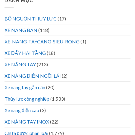
DANH MỤC
BỘ NGUỒN THỦY LỰC
(17)
XE NÂNG BÀN
(118)
XE-NANG-TAYCANG-SIEU-RONG
(1)
XE ĐẨY HAI TẦNG
(18)
XE NÂNG TAY
(213)
XE NÂNG ĐIỆN NGỒI LÁI
(2)
Xe nâng tay gắn cân
(20)
Thủy lực công nghiệp
(1.533)
Xe nâng điện cao
(3)
XE NÂNG TAY INOX
(22)
Chưa được phân loại
(1.779)