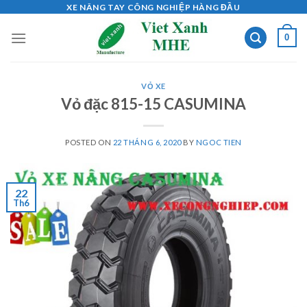
Skip
XE NÂNG TAY CÔNG NGHIỆP HÀNG ĐẦU
to
0
content
VỎ XE
Vỏ đặc 815-15 CASUMINA
POSTED ON
22 THÁNG 6, 2020
BY
NGOC TIEN
22
Th6