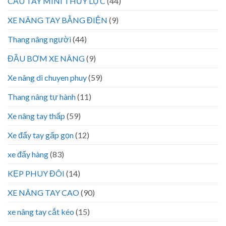
CẨU TAY MINI THỦY LỰC
(44)
XE NÂNG TAY BẰNG ĐIỆN
(9)
Thang nâng người
(44)
ĐẦU BƠM XE NÂNG
(9)
Xe nâng di chuyen phuy
(59)
Thang nâng tự hành
(11)
Xe nâng tay thấp
(59)
Xe đẩy tay gấp gọn
(12)
xe đẩy hàng
(83)
KẸP PHUY ĐÔI
(14)
XE NÂNG TAY CAO
(90)
xe nâng tay cắt kéo
(15)