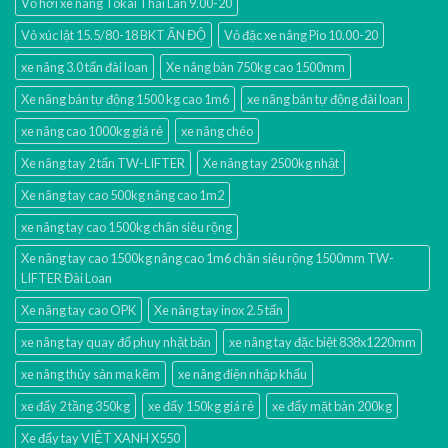
Vỏ hơi xe nâng Tokai Thái Lan 9.00-20
Vỏ xúc lật 15.5/80-18 BKT ẤN ĐỘ
Vỏ đặc xe nâng Pio 10.00-20
xe nâng 3.0 tấn đài loan
Xe nâng bàn 750kg cao 1500mm
Xe nâng bán tự động 1500 kg cao 1m6
xe nâng bán tự động đài loan
xe nâng cao 1000kg giá rẻ
xe nâng chéo
Xe nâng tay 2 tấn TW-LIFTER
Xe nâng tay 2500kg nhật
Xe nâng tay cao 500kg nâng cao 1m2
xe nâng tay cao 1500kg chân siêu rộng
Xe nâng tay cao 1500kg nâng cao 1m6 chân siêu rộng 1500mm TW-
LIFTER Đài Loan
Xe nâng tay cao OPK
Xe nâng tay inox 2.5 tấn
xe nâng tay quay đổ phuy nhật bản
xe nâng tay đặc biệt 838x1220mm
xe nâng thủy sản mạ kẽm
xe nâng điện nhập khấu
xe đẩy 2 tầng 350kg
xe đẩy 150kg giá rẻ
xe đẩy mặt bàn 200kg
Xe đẩy tay VIỆT XANH X550