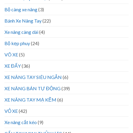
Bộ càng xe nâng
(3)
Bánh Xe Nâng Tay
(22)
Xe nâng càng dài
(4)
Bộ kẹp phuy
(24)
VÕ XE
(5)
XE ĐẨY
(36)
XE NÂNG TAY SIÊU NGẮN
(6)
XE NÂNG BÁN TỰ ĐỘNG
(39)
XE NÂNG TAY MẠ KẼM
(6)
VỎ XE
(42)
Xe nâng cắt kéo
(9)