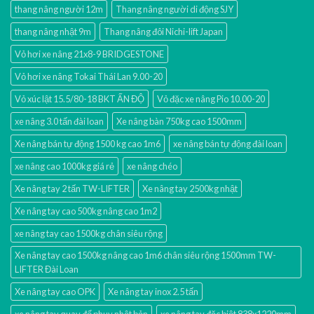
thang nâng người 12m
Thang nâng người di động SJY
thang nâng nhật 9m
Thang nâng đôi Nichi-lift Japan
Vỏ hơi xe nâng 21x8-9 BRIDGESTONE
Vỏ hơi xe nâng Tokai Thái Lan 9.00-20
Vỏ xúc lật 15.5/80-18 BKT ẤN ĐỘ
Vỏ đặc xe nâng Pio 10.00-20
xe nâng 3.0 tấn đài loan
Xe nâng bàn 750kg cao 1500mm
Xe nâng bán tự động 1500 kg cao 1m6
xe nâng bán tự động đài loan
xe nâng cao 1000kg giá rẻ
xe nâng chéo
Xe nâng tay 2 tấn TW-LIFTER
Xe nâng tay 2500kg nhật
Xe nâng tay cao 500kg nâng cao 1m2
xe nâng tay cao 1500kg chân siêu rộng
Xe nâng tay cao 1500kg nâng cao 1m6 chân siêu rộng 1500mm TW-
LIFTER Đài Loan
Xe nâng tay cao OPK
Xe nâng tay inox 2.5 tấn