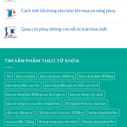
Cách tính tải trọng phù hợp khi mua xe nâng phuy
Quay rót phuy không còn nỗi lo tràn hóa chất
TÌM SẢN PHẨM THEO TỪ KHÓA
5m
bàn nang hạ
Bàn nâng tay 1000 kg
bàn nâng điện 3000kg
bàn nâng điện cao 2m
bàn nâng điện giá rẻ 2 tấn cao 1m4
bán xe nâng bàn 800kg cao 1m5 gía rẻ
bán xe nâng cây cảnh
bán xe nâng tay của đức nhập khẩu
Bộ nguồn thủy lực đài loan
cẩu móc động cơ
Cẩu tay mini thủy lực 1000kg
hang nâng đơn 8m
mua xe đẩy 2 tầng
thang nang sieu nho mini
thang nâng hàng 9m