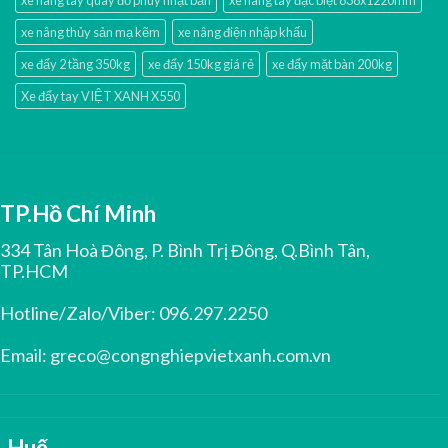
xe nâng tay quay đổ phuy nhật bản
xe nâng tay đặc biệt 838x1220mm
xe nâng thủy sản mạ kẽm
xe nâng điện nhập khấu
xe đẩy 2 tầng 350kg
xe đẩy 150kg giá rẻ
xe đẩy mặt bàn 200kg
Xe đẩy tay VIỆT XANH X550
TP.Hồ Chí Minh
334 Tân Hoà Đông, P. Bình Trị Đông, Q.Bình Tân,
TP.HCM
Hotline/Zalo/Viber:
096.297.2250
Email:
greco@congnghiepvietxanh.com.vn
Huế