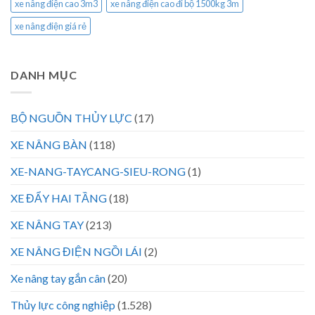
xe nâng điện cao 3m3
xe nâng điện cao đi bộ 1500kg 3m
xe nâng điện giá rẻ
DANH MỤC
BỘ NGUỒN THỦY LỰC
(17)
XE NÂNG BÀN
(118)
XE-NANG-TAYCANG-SIEU-RONG
(1)
XE ĐẨY HAI TẦNG
(18)
XE NÂNG TAY
(213)
XE NÂNG ĐIỆN NGỒI LÁI
(2)
Xe nâng tay gắn cân
(20)
Thủy lực công nghiệp
(1.528)