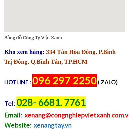
Bảng đồ Công Ty Việt Xanh
Kho xem hàng:
334 Tân Hòa Đông, P.Bình
Trị Đông, Q.Bình Tân, TP.HCM
096 297 2250
HOTLINE :
( ZALO)
028- 6681. 7761
Tel:
Email:
xenang@congnghiepvietxanh.com.v
Website:
xenangtay.vn