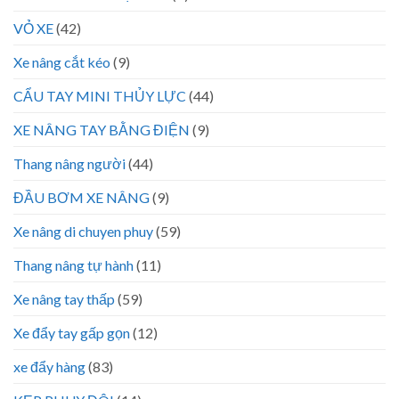
VỎ XE
(42)
Xe nâng cắt kéo
(9)
CẨU TAY MINI THỦY LỰC
(44)
XE NÂNG TAY BẰNG ĐIỆN
(9)
Thang nâng người
(44)
ĐẦU BƠM XE NÂNG
(9)
Xe nâng di chuyen phuy
(59)
Thang nâng tự hành
(11)
Xe nâng tay thấp
(59)
Xe đẩy tay gấp gọn
(12)
xe đẩy hàng
(83)