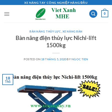
Skip
XE NÂNG TAY CÔNG NGHIỆP HÀNG ĐẦU
to
0
content
BÀN NÂNG THỦY LỰC
,
XE NÂNG BÀN
Bàn nâng điện thủy lực Nichi-lift
1500kg
POSTED ON
18 THÁNG 5, 2020
BY
NGOC TIEN
18
Th5