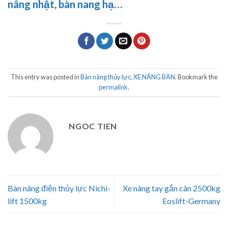
nâng nhật
,
bàn nang hạ
…
This entry was posted in
Bàn nâng thủy lực
,
XE NÂNG BÀN
. Bookmark the
permalink
.
NGOC TIEN
Bàn nâng điện thủy lực Nichi-
Xe nâng tay gắn cân 2500kg
lift 1500kg
Eoslift-Germany