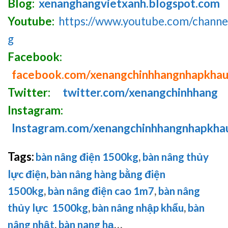
Blog:
xenanghangvietxanh.blogspot.com
Youtube:
https://www.youtube.com/chan
g
Facebook:
facebook.com/xenangchinhhangnhapkha
Twitter:
twitter.com/xenangchinhhang
Instagram:
Instagram.com/xenangchinhhangnhapkha
Tags:
bàn nâng điện 1500kg
,
bàn nâng thủy
lực điện
,
bàn nâng hàng bằng điện
1500kg
,
bàn nâng điện cao 1m7
,
bàn nâng
thủy lực 1500kg
,
bàn nâng nhập khẩu
,
bàn
nâng nhật
,
bàn nang hạ
…