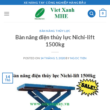
Skip
XE NÂNG TAY CÔNG NGHIỆP HÀNG ĐẦU
to
0
content
BÀN NÂNG THỦY LỰC
Bàn nâng điện thủy lực Nichi-lift
1500kg
POSTED ON
14 THÁNG 5, 2020
BY
NGOC TIEN
14
Th5