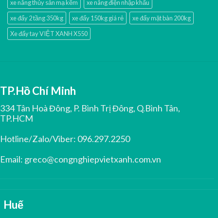
xe nâng thủy sản mạ kẽm
xe nâng điện nhập khấu
xe đẩy 2 tầng 350kg
xe đẩy 150kg giá rẻ
xe đẩy mặt bàn 200kg
Xe đẩy tay VIỆT XANH X550
TP.Hồ Chí Minh
334 Tân Hoà Đông, P. Bình Trị Đông, Q.Bình Tân,
TP.HCM
Hotline/Zalo/Viber:
096.297.2250
Email:
greco@congnghiepvietxanh.com.vn
Huế