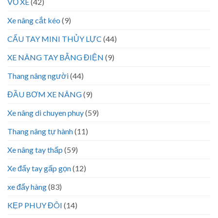
VỎ XE
(42)
Xe nâng cắt kéo
(9)
CẨU TAY MINI THỦY LỰC
(44)
XE NÂNG TAY BẰNG ĐIỆN
(9)
Thang nâng người
(44)
ĐẦU BƠM XE NÂNG
(9)
Xe nâng di chuyen phuy
(59)
Thang nâng tự hành
(11)
Xe nâng tay thấp
(59)
Xe đẩy tay gấp gọn
(12)
xe đẩy hàng
(83)
KẸP PHUY ĐÔI
(14)