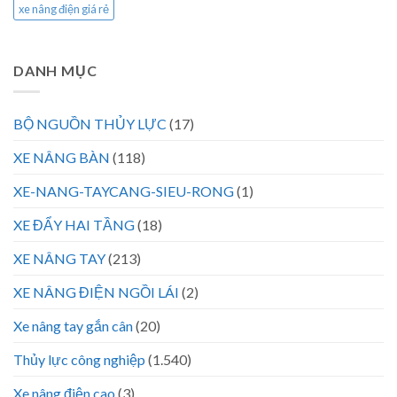
xe nâng điện giá rẻ
DANH MỤC
BỘ NGUỒN THỦY LỰC
(17)
XE NÂNG BÀN
(118)
XE-NANG-TAYCANG-SIEU-RONG
(1)
XE ĐẨY HAI TẦNG
(18)
XE NÂNG TAY
(213)
XE NÂNG ĐIỆN NGỒI LÁI
(2)
Xe nâng tay gắn cân
(20)
Thủy lực công nghiệp
(1.540)
Xe nâng điện cao
(3)