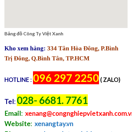
Bảng đồ Công Ty Việt Xanh
Kho xem hàng:
334 Tân Hòa Đông, P.Bình
Trị Đông, Q.Bình Tân, TP.HCM
096 297 2250
HOTLINE :
( ZALO)
028- 6681. 7761
Tel:
Email:
xenang@congnghiepvietxanh.com.v
Website:
xenangtay.vn