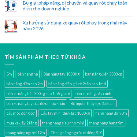
Bộ giải pháp nâng, di chuyển và quay rót phuy toàn
diện cho doanh nghiệp
Xu hướng sử dụng xe quay rót phuy trong nhà máy
năm 2026
TÌM SẢN PHẨM THEO TỪ KHÓA
5m
bàn nang hạ
Bàn nâng tay 1000 kg
bàn nâng điện 3000kg
bàn nâng điện cao 2m
bàn nâng điện giá rẻ 2 tấn cao 1m4
bán xe nâng bàn 800kg cao 1m5 gía rẻ
bán xe nâng cây cảnh
bán xe nâng tay của đức nhập khẩu
Bộ nguồn thủy lực đài loan
cẩu móc động cơ
Cẩu tay mini thủy lực 1000kg
hang nâng đơn 8m
mua xe đẩy 2 tầng
thang nang sieu nho mini
thang nâng hàng 9m
thang nâng người 12m
Thang nâng người di động SJY