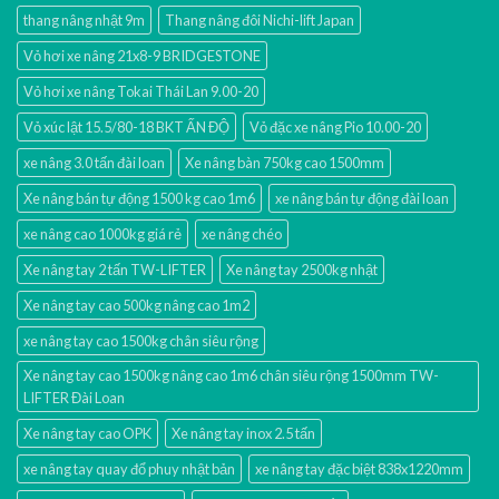
thang nâng nhật 9m
Thang nâng đôi Nichi-lift Japan
Vỏ hơi xe nâng 21x8-9 BRIDGESTONE
Vỏ hơi xe nâng Tokai Thái Lan 9.00-20
Vỏ xúc lật 15.5/80-18 BKT ẤN ĐỘ
Vỏ đặc xe nâng Pio 10.00-20
xe nâng 3.0 tấn đài loan
Xe nâng bàn 750kg cao 1500mm
Xe nâng bán tự động 1500 kg cao 1m6
xe nâng bán tự động đài loan
xe nâng cao 1000kg giá rẻ
xe nâng chéo
Xe nâng tay 2 tấn TW-LIFTER
Xe nâng tay 2500kg nhật
Xe nâng tay cao 500kg nâng cao 1m2
xe nâng tay cao 1500kg chân siêu rộng
Xe nâng tay cao 1500kg nâng cao 1m6 chân siêu rộng 1500mm TW-
LIFTER Đài Loan
Xe nâng tay cao OPK
Xe nâng tay inox 2.5 tấn
xe nâng tay quay đổ phuy nhật bản
xe nâng tay đặc biệt 838x1220mm