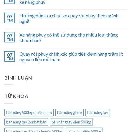
Th8
xe nâng phuy
Hướng dẫn lựa chọn xe quay rót phuy theo ngành
07
Th8
nghề
Xe nâng phuy có thể sử dụng cho nhiều loại thùng
07
Th8
khác nhau?
Quay rót phuy chính xác giúp tiết kiệm hàng trăm lít
07
Th8
nguyên liệu mỗi năm
BÌNH LUẬN
TỪ KHÓA
bàn nâng 500kg cao 900mm
bàn nâng gía rẻ
bàn nâng tay
bàn nâng tay 2x nhật bản
bàn nâng tay điện 500kg
bàn nâng tay điện di chuyển 500kg
bàn nâng điện 500kg