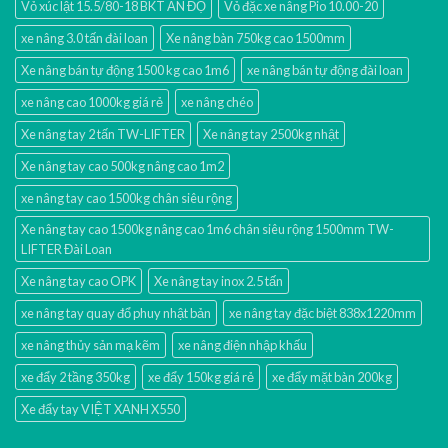
Vỏ xúc lật 15.5/80-18 BKT ẤN ĐỘ
Vỏ đặc xe nâng Pio 10.00-20
xe nâng 3.0 tấn đài loan
Xe nâng bàn 750kg cao 1500mm
Xe nâng bán tự động 1500 kg cao 1m6
xe nâng bán tự động đài loan
xe nâng cao 1000kg giá rẻ
xe nâng chéo
Xe nâng tay 2 tấn TW-LIFTER
Xe nâng tay 2500kg nhật
Xe nâng tay cao 500kg nâng cao 1m2
xe nâng tay cao 1500kg chân siêu rộng
Xe nâng tay cao 1500kg nâng cao 1m6 chân siêu rộng 1500mm TW-
LIFTER Đài Loan
Xe nâng tay cao OPK
Xe nâng tay inox 2.5 tấn
xe nâng tay quay đổ phuy nhật bản
xe nâng tay đặc biệt 838x1220mm
xe nâng thủy sản mạ kẽm
xe nâng điện nhập khấu
xe đẩy 2 tầng 350kg
xe đẩy 150kg giá rẻ
xe đẩy mặt bàn 200kg
Xe đẩy tay VIỆT XANH X550