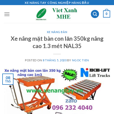
Skip
XE NÂNG TAY CÔNG NGHIỆP HÀNG ĐẦU
to
0
content
XE NÂNG BÀN
Xe nâng mặt bàn con lăn 350kg nâng
cao 1.3 mét NAL35
POSTED ON
8 THÁNG 5, 2020
BY
NGOC TIEN
08
Th5