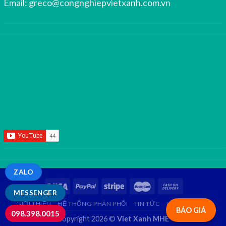
Email:
greco@congnghiepvietxanh.com.vn
ZALO
MESSENGER
GIỚI THIỆU
HỆ THỐNG PHÂN PHỐI
TIN TỨC
LIÊN HỆ
FAQ
BÁO GIÁ
098.398.0015
Copyright 2026 ©
Viet Xanh MHE