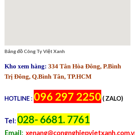
Bảng đồ Công Ty Việt Xanh
Kho xem hàng:
334 Tân Hòa Đông, P.Bình
Trị Đông, Q.Bình Tân, TP.HCM
096 297 2250
HOTLINE :
( ZALO)
028- 6681. 7761
Tel:
Email:
xenang@congnghiepvietxanh.com.v