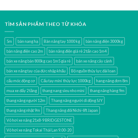
TÌM SẢN PHẨM THEO TỪ KHÓA
5m
bàn nang hạ
Bàn nâng tay 1000 kg
bàn nâng điện 3000kg
bàn nâng điện cao 2m
bàn nâng điện giá rẻ 2 tấn cao 1m4
bán xe nâng bàn 800kg cao 1m5 gía rẻ
bán xe nâng cây cảnh
bán xe nâng tay của đức nhập khẩu
Bộ nguồn thủy lực đài loan
cẩu móc động cơ
Cẩu tay mini thủy lực 1000kg
hang nâng đơn 8m
mua xe đẩy 2 tầng
thang nang sieu nho mini
thang nâng hàng 9m
thang nâng người 12m
Thang nâng người di động SJY
thang nâng nhật 9m
Thang nâng đôi Nichi-lift Japan
Vỏ hơi xe nâng 21x8-9 BRIDGESTONE
Vỏ hơi xe nâng Tokai Thái Lan 9.00-20