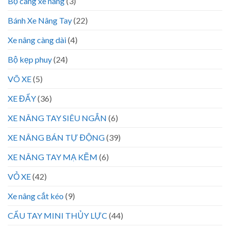
Bộ càng xe nâng
(3)
Bánh Xe Nâng Tay
(22)
Xe nâng càng dài
(4)
Bộ kẹp phuy
(24)
VÕ XE
(5)
XE ĐẨY
(36)
XE NÂNG TAY SIÊU NGẮN
(6)
XE NÂNG BÁN TỰ ĐỘNG
(39)
XE NÂNG TAY MẠ KẼM
(6)
VỎ XE
(42)
Xe nâng cắt kéo
(9)
CẨU TAY MINI THỦY LỰC
(44)