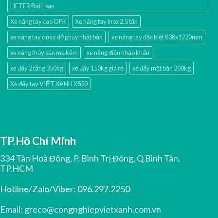
LIFTER Đài Loan
Xe nâng tay cao OPK
Xe nâng tay inox 2.5 tấn
xe nâng tay quay đổ phuy nhật bản
xe nâng tay đặc biệt 838x1220mm
xe nâng thủy sản mạ kẽm
xe nâng điện nhập khấu
xe đẩy 2 tầng 350kg
xe đẩy 150kg giá rẻ
xe đẩy mặt bàn 200kg
Xe đẩy tay VIỆT XANH X550
TP.Hồ Chí Minh
334 Tân Hoà Đông, P. Bình Trị Đông, Q.Bình Tân,
TP.HCM
Hotline/Zalo/Viber:
096.297.2250
Email:
greco@congnghiepvietxanh.com.vn