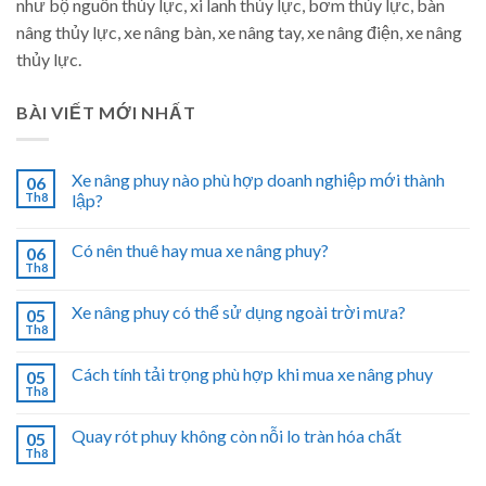
như bộ nguồn thủy lực, xi lanh thủy lực, bơm thủy lực, bàn
nâng thủy lực, xe nâng bàn, xe nâng tay, xe nâng điện, xe nâng
thủy lực.
BÀI VIẾT MỚI NHẤT
Xe nâng phuy nào phù hợp doanh nghiệp mới thành
06
Th8
lập?
Có nên thuê hay mua xe nâng phuy?
06
Th8
Xe nâng phuy có thể sử dụng ngoài trời mưa?
05
Th8
Cách tính tải trọng phù hợp khi mua xe nâng phuy
05
Th8
Quay rót phuy không còn nỗi lo tràn hóa chất
05
Th8