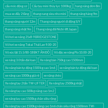
cẩu móc động cơ
Cẩu tay mini thủy lực 1000kg
hang nâng đơn 8m
mua xe đẩy 2 tầng
thang nang sieu nho mini
thang nâng hàng 9m
thang nâng người 12m
Thang nâng người di động SJY
thang nâng nhật 9m
Thang nâng đôi Nichi-lift Japan
Vỏ hơi xe nâng 21x8-9 BRIDGESTONE
Vỏ hơi xe nâng Tokai Thái Lan 9.00-20
Vỏ xúc lật 15.5/80-18 BKT ẤN ĐỘ
Vỏ đặc xe nâng Pio 10.00-20
xe nâng 3.0 tấn đài loan
Xe nâng bàn 750kg cao 1500mm
Xe nâng bán tự động 1500 kg cao 1m6
xe nâng bán tự động đài loan
xe nâng cao 1000kg giá rẻ
xe nâng chéo
Xe nâng tay 2 tấn TW-LIFTER
Xe nâng tay 2500kg nhật
Xe nâng tay cao 500kg nâng cao 1m2
xe nâng tay cao 1500kg chân siêu rộng
Xe nâng tay cao 1500kg nâng cao 1m6 chân siêu rộng 1500mm TW-