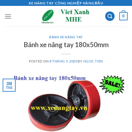
Skip
XE NÂNG TAY CÔNG NGHIỆP HÀNG ĐẦU
to
0
content
BÁNH XE NÂNG TAY
Bánh xe nâng tay 180x50mm
POSTED ON
8 THÁNG 5, 2020
BY
NGOC TIEN
08
Th5