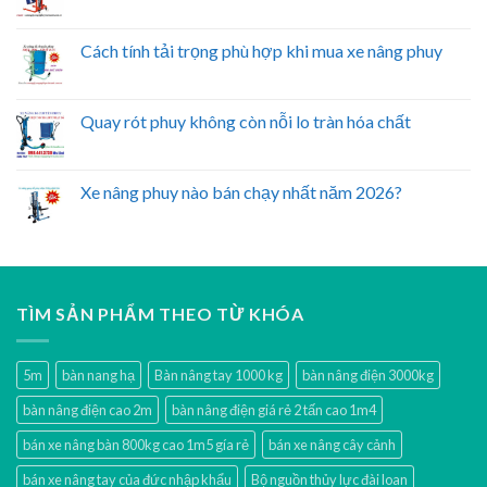
Cách tính tải trọng phù hợp khi mua xe nâng phuy
Quay rót phuy không còn nỗi lo tràn hóa chất
Xe nâng phuy nào bán chạy nhất năm 2026?
TÌM SẢN PHẨM THEO TỪ KHÓA
5m
bàn nang hạ
Bàn nâng tay 1000 kg
bàn nâng điện 3000kg
bàn nâng điện cao 2m
bàn nâng điện giá rẻ 2 tấn cao 1m4
bán xe nâng bàn 800kg cao 1m5 gía rẻ
bán xe nâng cây cảnh
bán xe nâng tay của đức nhập khẩu
Bộ nguồn thủy lực đài loan