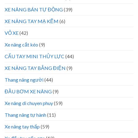
XE NÂNG BÁN TỰ ĐỘNG
(39)
XE NÂNG TAY MẠ KẼM
(6)
VỎ XE
(42)
Xe nâng cắt kéo
(9)
CẨU TAY MINI THỦY LỰC
(44)
XE NÂNG TAY BẰNG ĐIỆN
(9)
Thang nâng người
(44)
ĐẦU BƠM XE NÂNG
(9)
Xe nâng di chuyen phuy
(59)
Thang nâng tự hành
(11)
Xe nâng tay thấp
(59)