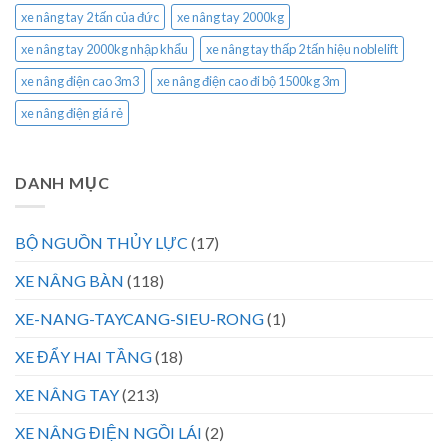
xe nâng tay 2 tấn của đức
xe nâng tay 2000kg
xe nâng tay 2000kg nhập khẩu
xe nâng tay thấp 2 tấn hiệu noblelift
xe nâng điện cao 3m3
xe nâng điện cao đi bộ 1500kg 3m
xe nâng điện giá rẻ
DANH MỤC
BỘ NGUỒN THỦY LỰC
(17)
XE NÂNG BÀN
(118)
XE-NANG-TAYCANG-SIEU-RONG
(1)
XE ĐẨY HAI TẦNG
(18)
XE NÂNG TAY
(213)
XE NÂNG ĐIỆN NGỒI LÁI
(2)