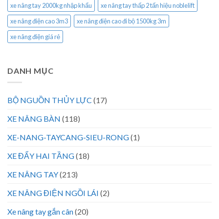
xe nâng tay 2000kg nhập khẩu
xe nâng tay thấp 2 tấn hiệu noblelift
xe nâng điện cao 3m3
xe nâng điện cao đi bộ 1500kg 3m
xe nâng điện giá rẻ
DANH MỤC
BỘ NGUỒN THỦY LỰC
(17)
XE NÂNG BÀN
(118)
XE-NANG-TAYCANG-SIEU-RONG
(1)
XE ĐẨY HAI TẦNG
(18)
XE NÂNG TAY
(213)
XE NÂNG ĐIỆN NGỒI LÁI
(2)
Xe nâng tay gắn cân
(20)