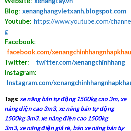
Website:
xenangtay.vn
Blog:
xenanghangvietxanh.blogspot.com
Youtube:
https://www.youtube.com/chan
g
Facebook:
facebook.com/xenangchinhhangnhapkha
Twitter:
twitter.com/xenangchinhhang
Instagram:
Instagram.com/xenangchinhhangnhapkha
Tags:
xe nâng bán tự động 1500kg cao 3m
,
xe
nâng điện cao 3m3
,
xe nâng bán tự động
1500kg 3m3
,
xe nâng điện cao 1500kg
3m3
,
xe nâng điện giá rẻ
,
bán xe nâng bán tự