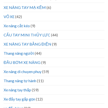
XE NÂNG TAY MẠ KẼM
(6)
VỎ XE
(42)
Xe nâng cắt kéo
(9)
CẨU TAY MINI THỦY LỰC
(44)
XE NÂNG TAY BẰNG ĐIỆN
(9)
Thang nâng người
(44)
ĐẦU BƠM XE NÂNG
(9)
Xe nâng di chuyen phuy
(59)
Thang nâng tự hành
(11)
Xe nâng tay thấp
(59)
Xe đẩy tay gấp gọn
(12)