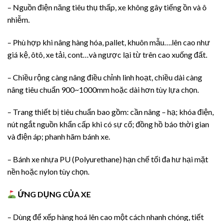
– Nguồn điện năng tiêu thụ thấp, xe không gây tiếng ồn và ô
nhiễm.
– Phù hợp khi nâng hàng hóa, pallet, khuôn mẫu….lên cao như
giá kệ, ôtô, xe tải, cont…và ngược lại từ trên cao xuống đất.
– Chiều rộng càng nâng điều chỉnh linh hoạt, chiều dài càng
nâng tiêu chuẩn 900~1000mm hoặc dài hơn tùy lựa chọn.
– Trang thiết bị tiêu chuẩn bao gồm: cần nâng – hạ; khóa điện,
nút ngắt nguồn khẩn cấp khi có sự cố; đồng hồ báo thời gian
và điện áp; phanh hãm bánh xe.
– Bánh xe nhựa PU (Polyurethane) hạn chế tối đa hư hại mặt
nền hoặc nylon tùy chọn.
ỨNG DỤNG CỦA XE
– Dùng để xếp hàng hoá lên cao một cách nhanh chóng, tiết