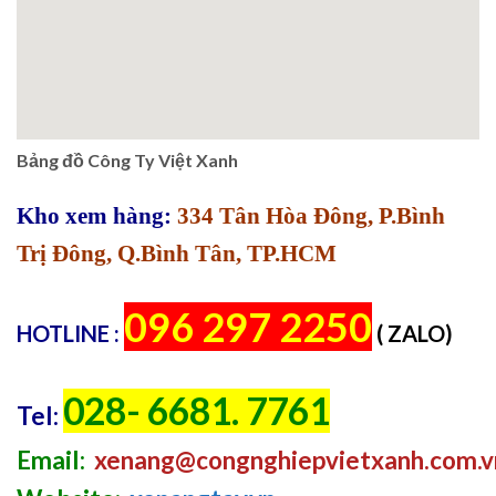
Bảng đồ Công Ty Việt Xanh
Kho xem hàng:
334 Tân Hòa Đông, P.Bình
Trị Đông, Q.Bình Tân, TP.HCM
096 297 2250
HOTLINE :
( ZALO)
028- 6681. 7761
Tel:
Email:
xenang@congnghiepvietxanh.com.v