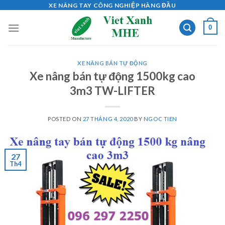
Skip
XE NÂNG TAY CÔNG NGHIỆP HÀNG ĐẦU
to
0
content
XE NÂNG BÁN TỰ ĐỘNG
Xe nâng bán tự động 1500kg cao
3m3 TW-LIFTER
POSTED ON
27 THÁNG 4, 2020
BY
NGOC TIEN
27
Th4