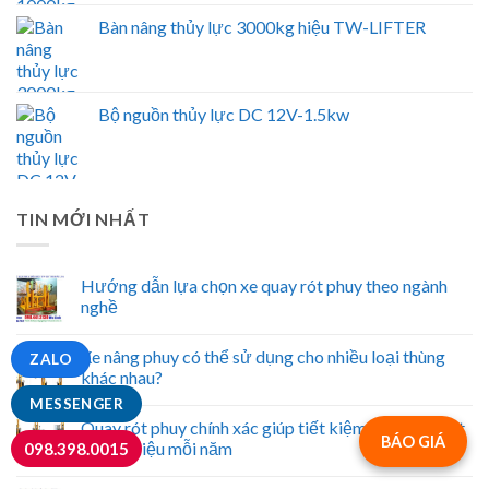
Bàn nâng thủy lực 3000kg hiệu TW-LIFTER
Bộ nguồn thủy lực DC 12V-1.5kw
TIN MỚI NHẤT
Hướng dẫn lựa chọn xe quay rót phuy theo ngành
nghề
Xe nâng phuy có thể sử dụng cho nhiều loại thùng
ZALO
khác nhau?
MESSENGER
Quay rót phuy chính xác giúp tiết kiệm hàng trăm lít
BÁO GIÁ
nguyên liệu mỗi năm
098.398.0015