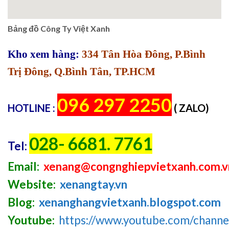
Bảng đồ Công Ty Việt Xanh
Kho xem hàng:
334 Tân Hòa Đông, P.Bình
Trị Đông, Q.Bình Tân, TP.HCM
096 297 2250
HOTLINE :
( ZALO)
028- 6681. 7761
Tel:
Email:
xenang@congnghiepvietxanh.com.v
Website:
xenangtay.vn
Blog:
xenanghangvietxanh.blogspot.com
Youtube:
https://www.youtube.com/chan