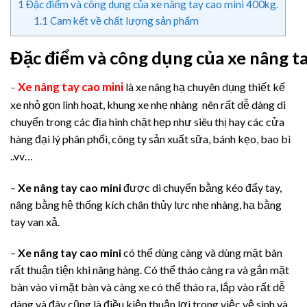
1
Đặc điểm và công dụng của xe nâng tay cao mini 400kg.
1.1
Cam kết về chất lượng sản phẩm
Đặc điểm và công dụng của xe nâng ta
Xe nâng tay cao mini
–
là xe nâng hạ chuyên dụng thiết kế
xe nhỏ gọn linh hoạt, khung xe nhẹ nhàng nên rất dễ dàng di
chuyển trong các địa hình chặt hẹp như siêu thị hay các cửa
hàng đại lý phân phối, công ty sản xuất sữa, bánh kẹo, bao bì
..vv…
–
Xe nâng tay cao mini
được di chuyển bằng kéo đẩy tay,
nâng bằng hệ thống kích chân thủy lực nhẹ nhàng, hạ bằng
tay van xả.
–
Xe nâng tay cao mini
có thể dùng càng và dùng mặt bàn
rất thuận tiện khi nâng hàng. Có thể tháo càng ra và gắn mặt
bàn vào vì mặt bàn và càng xe có thể tháo ra, lắp vào rất dễ
dàng và đây cũng là điều kiện thuận lợi trong việc vệ sinh và