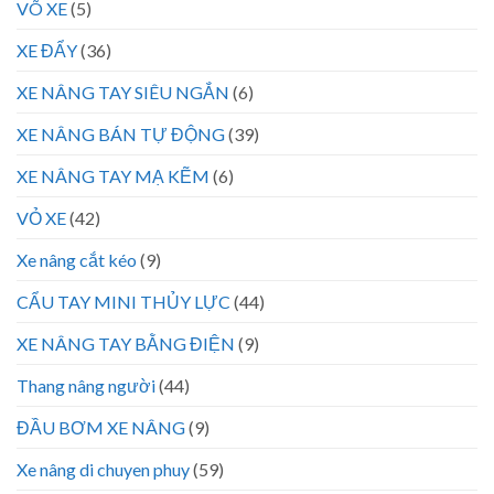
VÕ XE
(5)
XE ĐẨY
(36)
XE NÂNG TAY SIÊU NGẮN
(6)
XE NÂNG BÁN TỰ ĐỘNG
(39)
XE NÂNG TAY MẠ KẼM
(6)
VỎ XE
(42)
Xe nâng cắt kéo
(9)
CẨU TAY MINI THỦY LỰC
(44)
XE NÂNG TAY BẰNG ĐIỆN
(9)
Thang nâng người
(44)
ĐẦU BƠM XE NÂNG
(9)
Xe nâng di chuyen phuy
(59)