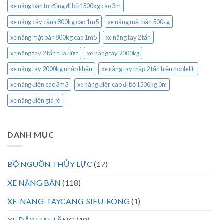
xe nâng bán tự động đi bộ 1500kg cao 3m
xe nâng cây cảnh 800kg cao 1m5
xe nâng mặt bàn 500kg
xe nâng mặt bàn 800kg cao 1m5
xe nâng tay 2 tấn
xe nâng tay 2 tấn của đức
xe nâng tay 2000kg
xe nâng tay 2000kg nhập khẩu
xe nâng tay thấp 2 tấn hiệu noblelift
xe nâng điện cao 3m3
xe nâng điện cao đi bộ 1500kg 3m
xe nâng điện giá rẻ
DANH MỤC
BỘ NGUỒN THỦY LỰC
(17)
XE NÂNG BÀN
(118)
XE-NANG-TAYCANG-SIEU-RONG
(1)
XE ĐẨY HAI TẦNG
(18)