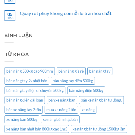
Th8
Quay rót phuy không còn nỗi lo tràn hóa chất
05
Th8
BÌNH LUẬN
TỪ KHÓA
bàn nâng 500kg cao 900mm
bàn nâng gía rẻ
bàn nâng tay
bàn nâng tay 2x nhật bản
bàn nâng tay điện 500kg
bàn nâng tay điện di chuyển 500kg
bàn nâng điện 500kg
bàn nâng điện đài loan
bán xe nâng bàn
bán xe nâng bán tự động.
bán xe nâng tay 2 tấn
mua xe nâng 2 tấn
xe nâng
xe nâng bàn 500kg
xe nâng bàn nhật bản
xe nâng bàn nhật bản 800kg cao 1m5
xe nâng bán tự động 1500kg 3m