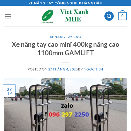
Skip
XE NÂNG TAY CÔNG NGHIỆP HÀNG ĐẦU
to
0
content
XE NÂNG TAY CAO
Xe nâng tay cao mini 400kg nâng cao
1100mm GAMLIFT
POSTED ON
27 THÁNG 4, 2020
BY
NGOC TIEN
27
Th4