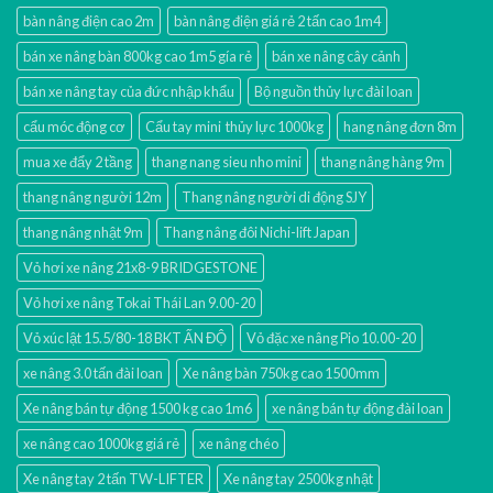
bàn nâng điện cao 2m
bàn nâng điện giá rẻ 2 tấn cao 1m4
bán xe nâng bàn 800kg cao 1m5 gía rẻ
bán xe nâng cây cảnh
bán xe nâng tay của đức nhập khẩu
Bộ nguồn thủy lực đài loan
cẩu móc động cơ
Cẩu tay mini thủy lực 1000kg
hang nâng đơn 8m
mua xe đẩy 2 tầng
thang nang sieu nho mini
thang nâng hàng 9m
thang nâng người 12m
Thang nâng người di động SJY
thang nâng nhật 9m
Thang nâng đôi Nichi-lift Japan
Vỏ hơi xe nâng 21x8-9 BRIDGESTONE
Vỏ hơi xe nâng Tokai Thái Lan 9.00-20
Vỏ xúc lật 15.5/80-18 BKT ẤN ĐỘ
Vỏ đặc xe nâng Pio 10.00-20
xe nâng 3.0 tấn đài loan
Xe nâng bàn 750kg cao 1500mm
Xe nâng bán tự động 1500 kg cao 1m6
xe nâng bán tự động đài loan
xe nâng cao 1000kg giá rẻ
xe nâng chéo
Xe nâng tay 2 tấn TW-LIFTER
Xe nâng tay 2500kg nhật