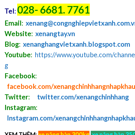
028- 6681. 7761
Tel:
Email:
xenang@congnghiepvietxanh.com.v
Website:
xenangtay.vn
Blog:
xenanghangvietxanh.blogspot.com
Youtube:
https://www.youtube.com/chan
g
Facebook:
facebook.com/xenangchinhhangnhapkha
Twitter:
twitter.com/xenangchinhhang
Instagram:
Instagram.com/xenangchinhhangnhapkha
XEM THÊM:
xe nâng bàn 300kg
,
xe nâng bàn 35