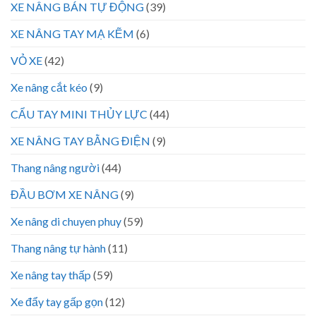
XE NÂNG BÁN TỰ ĐỘNG
(39)
XE NÂNG TAY MẠ KẼM
(6)
VỎ XE
(42)
Xe nâng cắt kéo
(9)
CẨU TAY MINI THỦY LỰC
(44)
XE NÂNG TAY BẰNG ĐIỆN
(9)
Thang nâng người
(44)
ĐẦU BƠM XE NÂNG
(9)
Xe nâng di chuyen phuy
(59)
Thang nâng tự hành
(11)
Xe nâng tay thấp
(59)
Xe đẩy tay gấp gọn
(12)