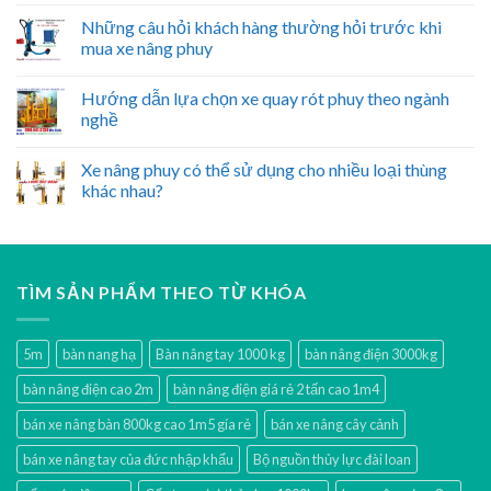
Những câu hỏi khách hàng thường hỏi trước khi
mua xe nâng phuy
Hướng dẫn lựa chọn xe quay rót phuy theo ngành
nghề
Xe nâng phuy có thể sử dụng cho nhiều loại thùng
khác nhau?
TÌM SẢN PHẨM THEO TỪ KHÓA
5m
bàn nang hạ
Bàn nâng tay 1000 kg
bàn nâng điện 3000kg
bàn nâng điện cao 2m
bàn nâng điện giá rẻ 2 tấn cao 1m4
bán xe nâng bàn 800kg cao 1m5 gía rẻ
bán xe nâng cây cảnh
bán xe nâng tay của đức nhập khẩu
Bộ nguồn thủy lực đài loan