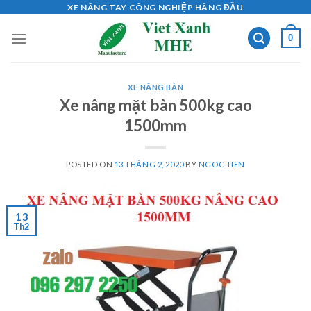
Skip
XE NÂNG TAY CÔNG NGHIỆP HÀNG ĐẦU
to
0
content
XE NÂNG BÀN
Xe nâng mặt bàn 500kg cao
1500mm
POSTED ON
13 THÁNG 2, 2020
BY
NGOC TIEN
13
Th2