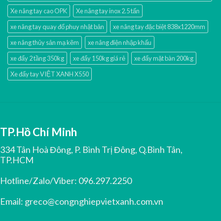
Xe nâng tay cao OPK
Xe nâng tay inox 2.5 tấn
xe nâng tay quay đổ phuy nhật bản
xe nâng tay đặc biệt 838x1220mm
xe nâng thủy sản mạ kẽm
xe nâng điện nhập khấu
xe đẩy 2 tầng 350kg
xe đẩy 150kg giá rẻ
xe đẩy mặt bàn 200kg
Xe đẩy tay VIỆT XANH X550
TP.Hồ Chí Minh
334 Tân Hoà Đông, P. Bình Trị Đông, Q.Bình Tân,
TP.HCM
Hotline/Zalo/Viber:
096.297.2250
Email:
greco@congnghiepvietxanh.com.vn