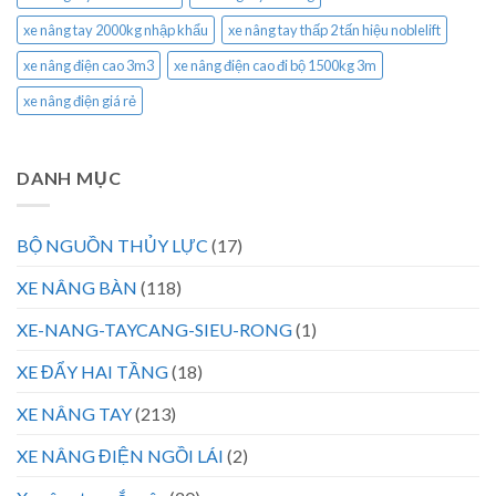
xe nâng tay 2000kg nhập khẩu
xe nâng tay thấp 2 tấn hiệu noblelift
xe nâng điện cao 3m3
xe nâng điện cao đi bộ 1500kg 3m
xe nâng điện giá rẻ
DANH MỤC
BỘ NGUỒN THỦY LỰC
(17)
XE NÂNG BÀN
(118)
XE-NANG-TAYCANG-SIEU-RONG
(1)
XE ĐẨY HAI TẦNG
(18)
XE NÂNG TAY
(213)
XE NÂNG ĐIỆN NGỒI LÁI
(2)