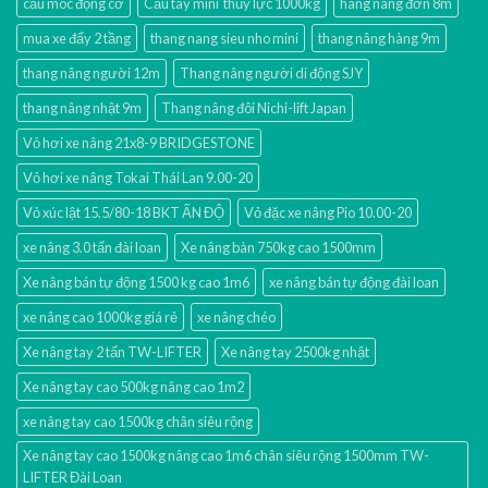
cẩu móc động cơ
Cẩu tay mini thủy lực 1000kg
hang nâng đơn 8m
mua xe đẩy 2 tầng
thang nang sieu nho mini
thang nâng hàng 9m
thang nâng người 12m
Thang nâng người di động SJY
thang nâng nhật 9m
Thang nâng đôi Nichi-lift Japan
Vỏ hơi xe nâng 21x8-9 BRIDGESTONE
Vỏ hơi xe nâng Tokai Thái Lan 9.00-20
Vỏ xúc lật 15.5/80-18 BKT ẤN ĐỘ
Vỏ đặc xe nâng Pio 10.00-20
xe nâng 3.0 tấn đài loan
Xe nâng bàn 750kg cao 1500mm
Xe nâng bán tự động 1500 kg cao 1m6
xe nâng bán tự động đài loan
xe nâng cao 1000kg giá rẻ
xe nâng chéo
Xe nâng tay 2 tấn TW-LIFTER
Xe nâng tay 2500kg nhật
Xe nâng tay cao 500kg nâng cao 1m2
xe nâng tay cao 1500kg chân siêu rộng
Xe nâng tay cao 1500kg nâng cao 1m6 chân siêu rộng 1500mm TW-
LIFTER Đài Loan