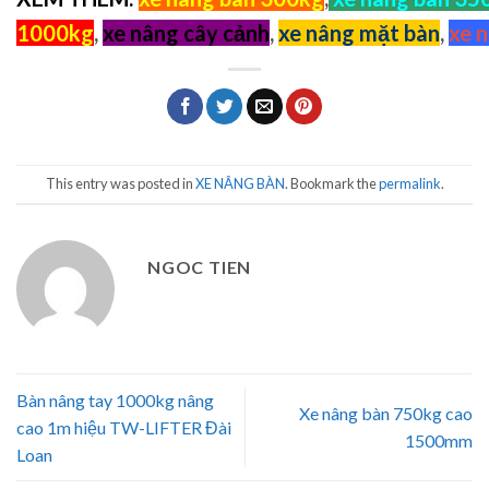
1000kg
,
xe nâng cây cảnh
,
xe nâng mặt bàn
,
xe n
This entry was posted in
XE NÂNG BÀN
. Bookmark the
permalink
.
NGOC TIEN
Bàn nâng tay 1000kg nâng
Xe nâng bàn 750kg cao
cao 1m hiệu TW-LIFTER Đài
1500mm
Loan