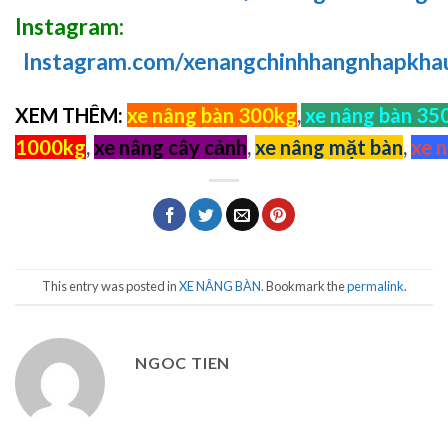
Instagram:
Instagram.com/xenangchinhhangnhapkha
XEM THÊM:
xe nâng bàn 300kg
,
xe nâng bàn 35
1000kg
,
xe nâng cây cảnh
,
xe nâng mặt bàn
,
xe n
This entry was posted in
XE NÂNG BÀN
. Bookmark the
permalink
.
NGOC TIEN