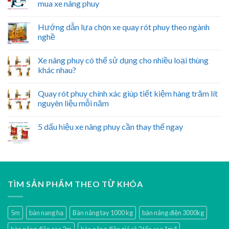
mua xe nâng phuy
Hướng dẫn lựa chọn xe quay rót phuy theo ngành
nghề
Xe nâng phuy có thể sử dụng cho nhiều loại thùng
khác nhau?
Quay rót phuy chính xác giúp tiết kiệm hàng trăm lít
nguyên liệu mỗi năm
5 dấu hiệu xe nâng phuy cần thay thế ngay
TÌM SẢN PHẨM THEO TỪ KHÓA
5m
bàn nang hạ
Bàn nâng tay 1000 kg
bàn nâng điện 3000kg
bàn nâng điện cao 2m
bàn nâng điện giá rẻ 2 tấn cao 1m4