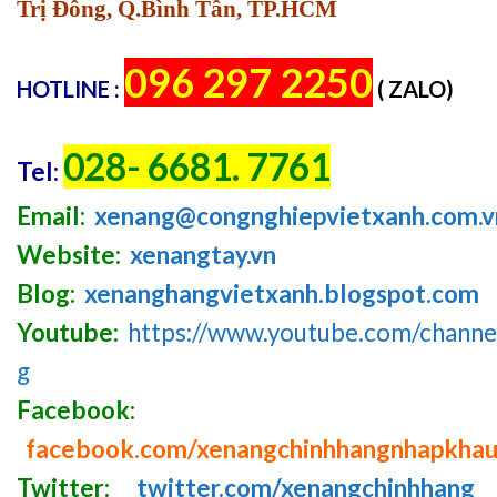
Trị Đông, Q.Bình Tân, TP.HCM
096 297 2250
HOTLINE :
( ZALO)
028- 6681. 7761
Tel:
Email:
xenang@congnghiepvietxanh.com.v
Website:
xenangtay.vn
Blog:
xenanghangvietxanh.blogspot.com
Youtube:
https://www.youtube.com/chan
g
Facebook:
facebook.com/xenangchinhhangnhapkha
Twitter:
twitter.com/xenangchinhhang