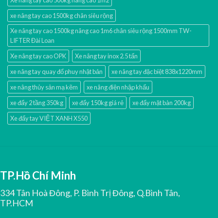
xe nâng tay cao 1500kg chân siêu rộng
Xe nâng tay cao 1500kg nâng cao 1m6 chân siêu rộng 1500mm TW-
LIFTER Đài Loan
Xe nâng tay cao OPK
Xe nâng tay inox 2.5 tấn
xe nâng tay quay đổ phuy nhật bản
xe nâng tay đặc biệt 838x1220mm
xe nâng thủy sản mạ kẽm
xe nâng điện nhập khấu
xe đẩy 2 tầng 350kg
xe đẩy 150kg giá rẻ
xe đẩy mặt bàn 200kg
Xe đẩy tay VIỆT XANH X550
TP.Hồ Chí Minh
334 Tân Hoà Đông, P. Bình Trị Đông, Q.Bình Tân,
TP.HCM