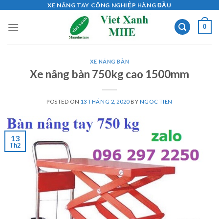
Skip
XE NÂNG TAY CÔNG NGHIỆP HÀNG ĐẦU
to
0
content
XE NÂNG BÀN
Xe nâng bàn 750kg cao 1500mm
POSTED ON
13 THÁNG 2, 2020
BY
NGOC TIEN
13
Th2