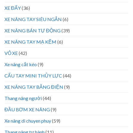
XE ĐẨY
(36)
XE NÂNG TAY SIÊU NGẮN
(6)
XE NÂNG BÁN TỰ ĐỘNG
(39)
XE NÂNG TAY MẠ KẼM
(6)
VỎ XE
(42)
Xe nâng cắt kéo
(9)
CẨU TAY MINI THỦY LỰC
(44)
XE NÂNG TAY BẰNG ĐIỆN
(9)
Thang nâng người
(44)
ĐẦU BƠM XE NÂNG
(9)
Xe nâng di chuyen phuy
(59)
Thang nâng tự hành
(11)