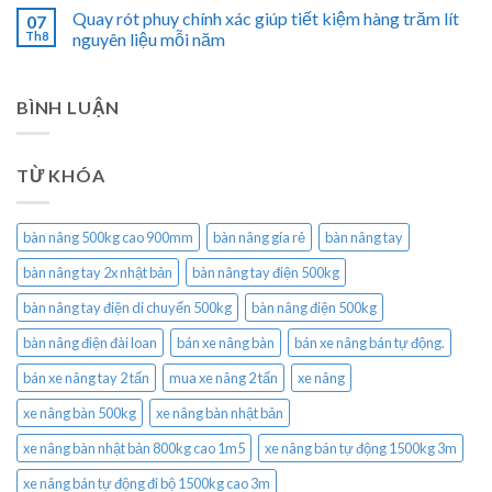
Quay rót phuy chính xác giúp tiết kiệm hàng trăm lít
07
Th8
nguyên liệu mỗi năm
BÌNH LUẬN
TỪ KHÓA
bàn nâng 500kg cao 900mm
bàn nâng gía rẻ
bàn nâng tay
bàn nâng tay 2x nhật bản
bàn nâng tay điện 500kg
bàn nâng tay điện di chuyển 500kg
bàn nâng điện 500kg
bàn nâng điện đài loan
bán xe nâng bàn
bán xe nâng bán tự động.
bán xe nâng tay 2 tấn
mua xe nâng 2 tấn
xe nâng
xe nâng bàn 500kg
xe nâng bàn nhật bản
xe nâng bàn nhật bản 800kg cao 1m5
xe nâng bán tự động 1500kg 3m
xe nâng bán tự động đi bộ 1500kg cao 3m