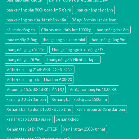
bán xe nâng bàn 800kg cao 1m5 gía rẻ
bán xe nâng cây cảnh
bán xe nâng tay của đức nhập khẩu
Bộ nguồn thủy lực đài loan
cẩu móc động cơ
Cẩu tay mini thủy lực 1000kg
hang nâng đơn 8m
mua xe đẩy 2 tầng
thang nang sieu nho mini
thang nâng hàng 9m
thang nâng người 12m
Thang nâng người di động SJY
thang nâng nhật 9m
Thang nâng đôi Nichi-lift Japan
Vỏ hơi xe nâng 21x8-9 BRIDGESTONE
Vỏ hơi xe nâng Tokai Thái Lan 9.00-20
Vỏ xúc lật 15.5/80-18 BKT ẤN ĐỘ
Vỏ đặc xe nâng Pio 10.00-20
xe nâng 3.0 tấn đài loan
Xe nâng bàn 750kg cao 1500mm
Xe nâng bán tự động 1500 kg cao 1m6
xe nâng bán tự động đài loan
xe nâng cao 1000kg giá rẻ
xe nâng chéo
Xe nâng tay 2 tấn TW-LIFTER
Xe nâng tay 2500kg nhật
Xe nâng tay cao 500kg nâng cao 1m2