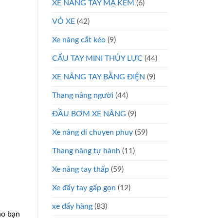
XE NÂNG TAY MẠ KẼM
(6)
VỎ XE
(42)
Xe nâng cắt kéo
(9)
CẨU TAY MINI THỦY LỰC
(44)
XE NÂNG TAY BẰNG ĐIỆN
(9)
Thang nâng người
(44)
ĐẦU BƠM XE NÂNG
(9)
Xe nâng di chuyen phuy
(59)
Thang nâng tự hành
(11)
Xe nâng tay thấp
(59)
Xe đẩy tay gấp gọn
(12)
xe đẩy hàng
(83)
ào bạn