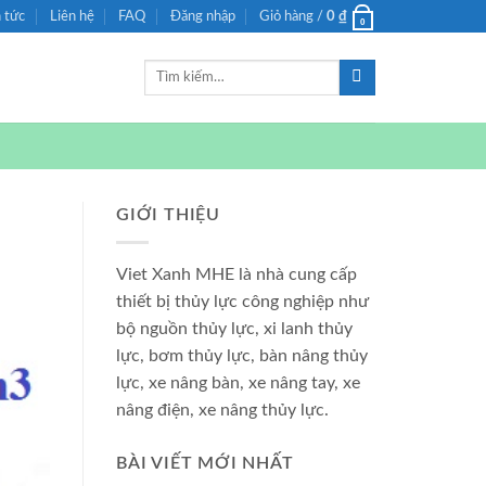
n tức
Liên hệ
FAQ
Đăng nhập
Giỏ hàng /
0
₫
0
Tìm
kiếm:
GIỚI THIỆU
Viet Xanh MHE là nhà cung cấp
thiết bị thủy lực công nghiệp như
bộ nguồn thủy lực, xi lanh thủy
lực, bơm thủy lực, bàn nâng thủy
lực, xe nâng bàn, xe nâng tay, xe
nâng điện, xe nâng thủy lực.
BÀI VIẾT MỚI NHẤT