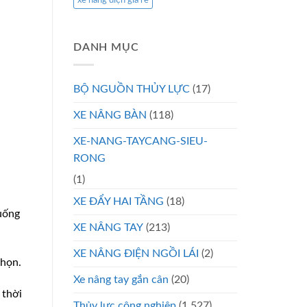
xe nâng điện giá rẻ
DANH MỤC
BỘ NGUỒN THỦY LỰC
(17)
XE NÂNG BÀN
(118)
XE-NANG-TAYCANG-SIEU-
RONG
(1)
XE ĐẨY HAI TẦNG
(18)
xuống
XE NÂNG TAY
(213)
XE NÂNG ĐIỆN NGỒI LÁI
(2)
chọn.
Xe nâng tay gắn cân
(20)
 thời
Thủy lực công nghiệp
(1.527)