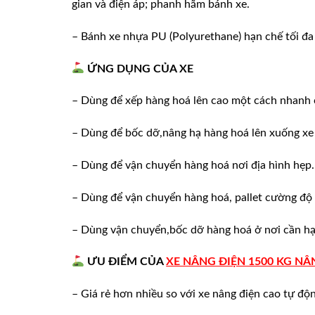
gian và điện áp; phanh hãm bánh xe.
– Bánh xe nhựa PU (Polyurethane) hạn chế tối đa
ỨNG DỤNG CỦA XE
– Dùng để xếp hàng hoá lên cao một cách nhanh ch
– Dùng để bốc dỡ,nâng hạ hàng hoá lên xuống xe 
– Dùng để vận chuyển hàng hoá nơi địa hình hẹp.
– Dùng để vận chuyển hàng hoá, pallet cường độ 
– Dùng vận chuyển,bốc dỡ hàng hoá ở nơi cần hạn
ƯU ĐIỂM CỦA
XE NÂNG ĐIỆN 1500 KG N
– Giá rẻ hơn nhiều so với xe nâng điện cao tự độ