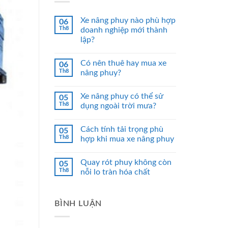
Xe nâng phuy nào phù hợp
06
Th8
doanh nghiệp mới thành
lập?
Có nên thuê hay mua xe
06
Th8
nâng phuy?
Xe nâng phuy có thể sử
05
Th8
dụng ngoài trời mưa?
Cách tính tải trọng phù
05
Th8
hợp khi mua xe nâng phuy
Quay rót phuy không còn
05
Th8
nỗi lo tràn hóa chất
BÌNH LUẬN