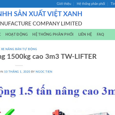
Giới thiệu
Hệ thống phân phối
Ti
NHH SẢN XUẤT VIỆT XANH
ANUFACTURE COMPANY LIMITED
C
HOẠT ĐỘNG
HỆ THỐNG PHÂN PHỐI
LIÊN HỆ
FAQ
XE NÂNG BÁN TỰ ĐỘNG
ộng 1500kg cao 3m3 TW-LIFTER
 ON
10 THÁNG 1, 2020
BY
NGOC TIEN