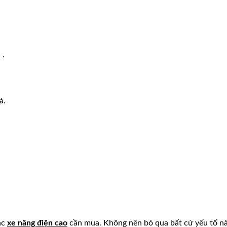
 .
á.
ác
xe nâng điện cao
cần mua. Không nên bỏ qua bất cứ yếu tố n