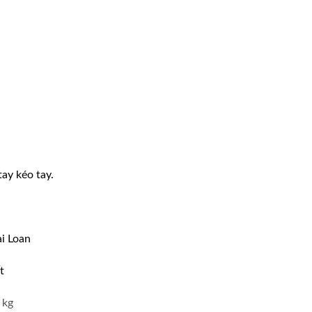
tay kéo tay.
i Loan
t