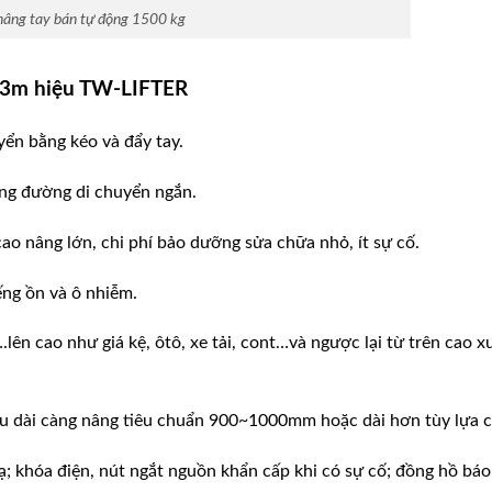
nâng tay bán tự động 1500 kg
3.3m
hiệu TW-LIFTER
yển bằng kéo và đẩy tay.
ãng đường di chuyển ngắn.
 cao nâng lớn, chi phí bảo dưỡng sửa chữa nhỏ, ít sự cố.
ếng ồn và ô nhiễm.
lên cao như giá kệ, ôtô, xe tải, cont…và ngược lại từ trên cao 
iều dài càng nâng tiêu chuẩn 900~1000mm hoặc dài hơn tùy lựa 
ạ; khóa điện, nút ngắt nguồn khẩn cấp khi có sự cố; đồng hồ báo