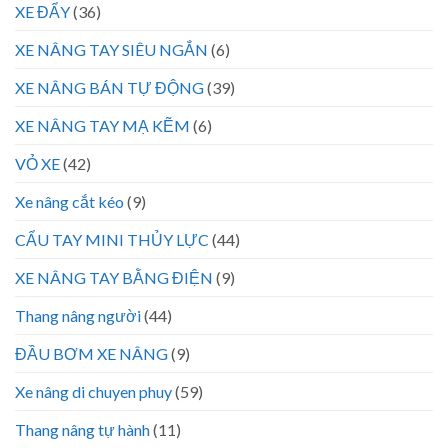
XE ĐẨY
(36)
XE NÂNG TAY SIÊU NGẮN
(6)
XE NÂNG BÁN TỰ ĐỘNG
(39)
XE NÂNG TAY MẠ KẼM
(6)
VỎ XE
(42)
Xe nâng cắt kéo
(9)
CẨU TAY MINI THỦY LỰC
(44)
XE NÂNG TAY BẰNG ĐIỆN
(9)
Thang nâng người
(44)
ĐẦU BƠM XE NÂNG
(9)
Xe nâng di chuyen phuy
(59)
Thang nâng tự hành
(11)