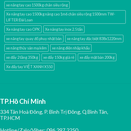
xe nâng tay cao 1500kg chân siêu rộng
Xe nâng tay cao 1500kg nâng cao 1m6 chân siêu rộng 1500mm TW-
LIFTER Đài Loan
Xe nâng tay cao OPK
Xe nâng tay inox 2.5 tấn
xe nâng tay quay đổ phuy nhật bản
xe nâng tay đặc biệt 838x1220mm
xe nâng thủy sản mạ kẽm
xe nâng điện nhập khấu
xe đẩy 2 tầng 350kg
xe đẩy 150kg giá rẻ
xe đẩy mặt bàn 200kg
Xe đẩy tay VIỆT XANH X550
TP.Hồ Chí Minh
334 Tân Hoà Đông, P. Bình Trị Đông, Q.Bình Tân,
TP.HCM
Hotline/Zalo/Viber:
096.297.2250