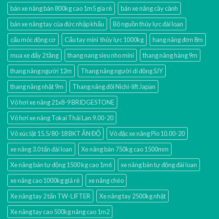
bán xe nâng bàn 800kg cao 1m5 gía rẻ
bán xe nâng cây cảnh
bán xe nâng tay của đức nhập khẩu
Bộ nguồn thủy lực đài loan
cẩu móc động cơ
Cẩu tay mini thủy lực 1000kg
hang nâng đơn 8m
mua xe đẩy 2 tầng
thang nang sieu nho mini
thang nâng hàng 9m
thang nâng người 12m
Thang nâng người di động SJY
thang nâng nhật 9m
Thang nâng đôi Nichi-lift Japan
Vỏ hơi xe nâng 21x8-9 BRIDGESTONE
Vỏ hơi xe nâng Tokai Thái Lan 9.00-20
Vỏ xúc lật 15.5/80-18 BKT ẤN ĐỘ
Vỏ đặc xe nâng Pio 10.00-20
xe nâng 3.0 tấn đài loan
Xe nâng bàn 750kg cao 1500mm
Xe nâng bán tự động 1500 kg cao 1m6
xe nâng bán tự động đài loan
xe nâng cao 1000kg giá rẻ
xe nâng chéo
Xe nâng tay 2 tấn TW-LIFTER
Xe nâng tay 2500kg nhật
Xe nâng tay cao 500kg nâng cao 1m2