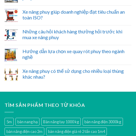
Xe nâng phuy giúp doanh nghiệp đạt tiêu chuẩn an
toàn ISO?
Những câu hỏi khách hàng thường hỏi trước khi
mua xe nâng phuy
Hướng dẫn lựa chọn xe quay rót phuy theo ngành
nghề
Xe nâng phuy có thể sử dụng cho nhiều loại thùng
khác nhau?
TÌM SẢN PHẨM THEO TỪ KHÓA
5m
bàn nang hạ
Bàn nâng tay 1000 kg
bàn nâng điện 3000kg
bàn nâng điện cao 2m
bàn nâng điện giá rẻ 2 tấn cao 1m4