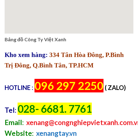
Bảng đồ Công Ty Việt Xanh
Kho xem hàng:
334 Tân Hòa Đông, P.Bình
Trị Đông, Q.Bình Tân, TP.HCM
096 297 2250
HOTLINE :
( ZALO)
028- 6681. 7761
Tel:
Email:
xenang@congnghiepvietxanh.com.v
Website:
xenangtay.vn