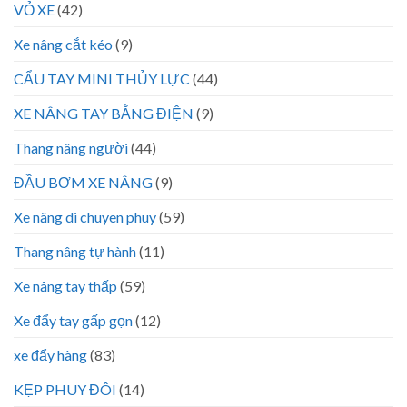
VỎ XE
(42)
Xe nâng cắt kéo
(9)
CẨU TAY MINI THỦY LỰC
(44)
XE NÂNG TAY BẰNG ĐIỆN
(9)
Thang nâng người
(44)
ĐẦU BƠM XE NÂNG
(9)
Xe nâng di chuyen phuy
(59)
Thang nâng tự hành
(11)
Xe nâng tay thấp
(59)
Xe đẩy tay gấp gọn
(12)
xe đẩy hàng
(83)
KẸP PHUY ĐÔI
(14)