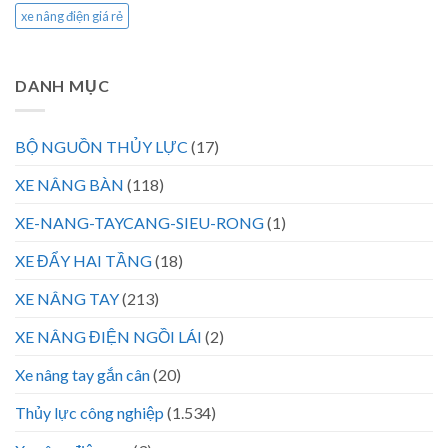
xe nâng điện giá rẻ
DANH MỤC
BỘ NGUỒN THỦY LỰC
(17)
XE NÂNG BÀN
(118)
XE-NANG-TAYCANG-SIEU-RONG
(1)
XE ĐẨY HAI TẦNG
(18)
XE NÂNG TAY
(213)
XE NÂNG ĐIỆN NGỒI LÁI
(2)
Xe nâng tay gắn cân
(20)
Thủy lực công nghiệp
(1.534)