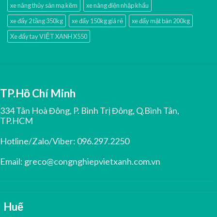
xe nâng thủy sản mạ kẽm
xe nâng điện nhập khấu
xe đẩy 2 tầng 350kg
xe đẩy 150kg giá rẻ
xe đẩy mặt bàn 200kg
Xe đẩy tay VIỆT XANH X550
TP.Hồ Chí Minh
334 Tân Hoà Đông, P. Bình Trị Đông, Q.Bình Tân,
TP.HCM
Hotline/Zalo/Viber:
096.297.2250
Email:
greco@congnghiepvietxanh.com.vn
Huế