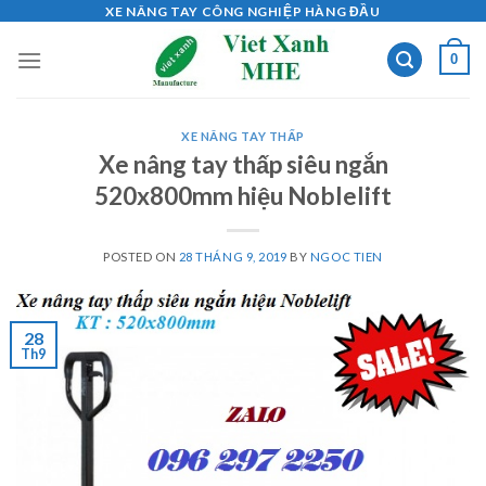
Skip
XE NÂNG TAY CÔNG NGHIỆP HÀNG ĐẦU
to
0
content
XE NÂNG TAY THẤP
Xe nâng tay thấp siêu ngắn
520x800mm hiệu Noblelift
POSTED ON
28 THÁNG 9, 2019
BY
NGOC TIEN
28
Th9