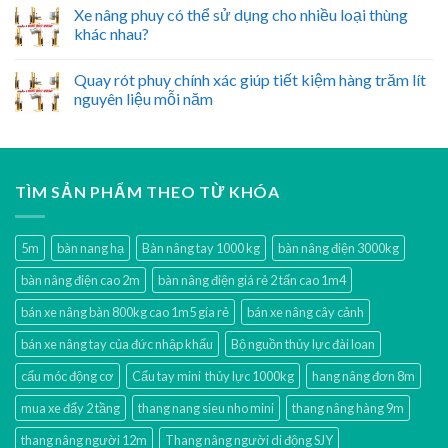
Xe nâng phuy có thể sử dụng cho nhiều loại thùng
khác nhau?
Quay rót phuy chính xác giúp tiết kiệm hàng trăm lít
nguyên liệu mỗi năm
TÌM SẢN PHẨM THEO TỪ KHÓA
5m
bàn nang hạ
Bàn nâng tay 1000 kg
bàn nâng điện 3000kg
bàn nâng điện cao 2m
bàn nâng điện giá rẻ 2 tấn cao 1m4
bán xe nâng bàn 800kg cao 1m5 gía rẻ
bán xe nâng cây cảnh
bán xe nâng tay của đức nhập khẩu
Bộ nguồn thủy lực đài loan
cẩu móc động cơ
Cẩu tay mini thủy lực 1000kg
hang nâng đơn 8m
mua xe đẩy 2 tầng
thang nang sieu nho mini
thang nâng hàng 9m
thang nâng người 12m
Thang nâng người di động SJY