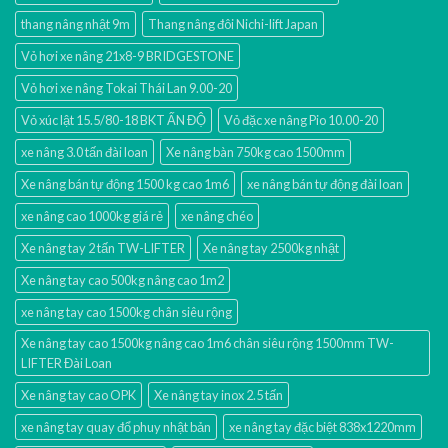
thang nâng nhật 9m
Thang nâng đôi Nichi-lift Japan
Vỏ hơi xe nâng 21x8-9 BRIDGESTONE
Vỏ hơi xe nâng Tokai Thái Lan 9.00-20
Vỏ xúc lật 15.5/80-18 BKT ẤN ĐỘ
Vỏ đặc xe nâng Pio 10.00-20
xe nâng 3.0 tấn đài loan
Xe nâng bàn 750kg cao 1500mm
Xe nâng bán tự động 1500 kg cao 1m6
xe nâng bán tự động đài loan
xe nâng cao 1000kg giá rẻ
xe nâng chéo
Xe nâng tay 2 tấn TW-LIFTER
Xe nâng tay 2500kg nhật
Xe nâng tay cao 500kg nâng cao 1m2
xe nâng tay cao 1500kg chân siêu rộng
Xe nâng tay cao 1500kg nâng cao 1m6 chân siêu rộng 1500mm TW-
LIFTER Đài Loan
Xe nâng tay cao OPK
Xe nâng tay inox 2.5 tấn
xe nâng tay quay đổ phuy nhật bản
xe nâng tay đặc biệt 838x1220mm