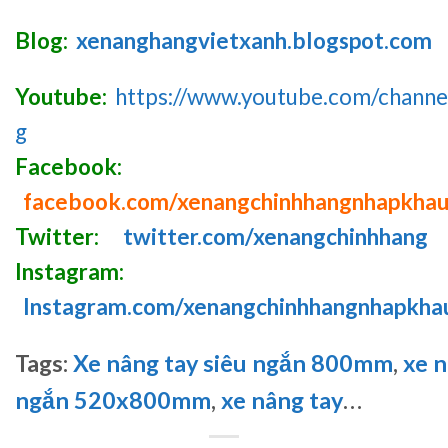
Blog:
xenanghangvietxanh.blogspot.com
Youtube:
https://www.youtube.com/chan
g
Facebook:
facebook.com/xenangchinhhangnhapkha
Twitter:
twitter.com/xenangchinhhang
Instagram:
Instagram.com/xenangchinhhangnhapkha
Tags:
Xe nâng tay siêu ngắn 800mm
,
xe 
ngắn 520x800mm
,
xe nâng tay
…