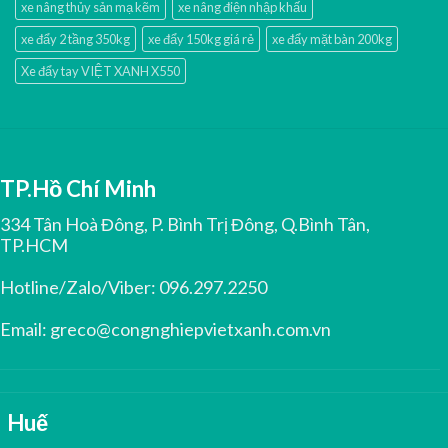
xe nâng thủy sản mạ kẽm
xe nâng điện nhập khấu
xe đẩy 2 tầng 350kg
xe đẩy 150kg giá rẻ
xe đẩy mặt bàn 200kg
Xe đẩy tay VIỆT XANH X550
TP.Hồ Chí Minh
334 Tân Hoà Đông, P. Bình Trị Đông, Q.Bình Tân,
TP.HCM
Hotline/Zalo/Viber:
096.297.2250
Email:
greco@congnghiepvietxanh.com.vn
Huế