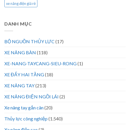
xe nâng điện giá rẻ
DANH MỤC
BỘ NGUỒN THỦY LỰC
(17)
XE NÂNG BÀN
(118)
XE-NANG-TAYCANG-SIEU-RONG
(1)
XE ĐẨY HAI TẦNG
(18)
XE NÂNG TAY
(213)
XE NÂNG ĐIỆN NGỒI LÁI
(2)
Xe nâng tay gắn cân
(20)
Thủy lực công nghiệp
(1.540)
Xe nâng điện cao
(3)