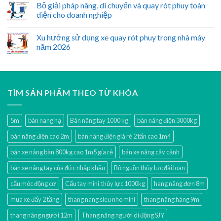
Bộ giải pháp nâng, di chuyển và quay rót phuy toàn
diện cho doanh nghiệp
Xu hướng sử dụng xe quay rót phuy trong nhà máy
năm 2026
TÌM SẢN PHẨM THEO TỪ KHÓA
5m
bàn nang hạ
Bàn nâng tay 1000 kg
bàn nâng điện 3000kg
bàn nâng điện cao 2m
bàn nâng điện giá rẻ 2 tấn cao 1m4
bán xe nâng bàn 800kg cao 1m5 gía rẻ
bán xe nâng cây cảnh
bán xe nâng tay của đức nhập khẩu
Bộ nguồn thủy lực đài loan
cẩu móc động cơ
Cẩu tay mini thủy lực 1000kg
hang nâng đơn 8m
mua xe đẩy 2 tầng
thang nang sieu nho mini
thang nâng hàng 9m
thang nâng người 12m
Thang nâng người di động SJY