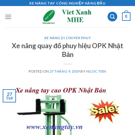
Skip
XE NÂNG TAY CÔNG NGHIỆP HÀNG ĐẦU
to
0
content
XE NÂNG DI CHUYEN PHUY
Xe nâng quay đổ phuy hiệu OPK Nhật
Bản
POSTED ON
27 THÁNG 9, 2019
BY
NGOC TIEN
27
Th9