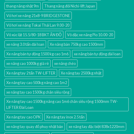
thang nâng nhật 9m
Thang nâng đôi Nichi-lift Japan
Vỏ hơi xe nâng 21x8-9 BRIDGESTONE
Vỏ hơi xe nâng Tokai Thái Lan 9.00-20
Vỏ xúc lật 15.5/80-18 BKT ẤN ĐỘ
Vỏ đặc xe nâng Pio 10.00-20
xe nâng 3.0 tấn đài loan
Xe nâng bàn 750kg cao 1500mm
Xe nâng bán tự động 1500 kg cao 1m6
xe nâng bán tự động đài loan
xe nâng cao 1000kg giá rẻ
xe nâng chéo
Xe nâng tay 2 tấn TW-LIFTER
Xe nâng tay 2500kg nhật
Xe nâng tay cao 500kg nâng cao 1m2
xe nâng tay cao 1500kg chân siêu rộng
Xe nâng tay cao 1500kg nâng cao 1m6 chân siêu rộng 1500mm TW-
LIFTER Đài Loan
Xe nâng tay cao OPK
Xe nâng tay inox 2.5 tấn
xe nâng tay quay đổ phuy nhật bản
xe nâng tay đặc biệt 838x1220mm