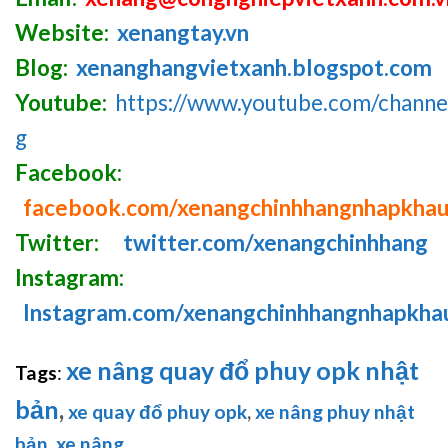
Website:
xenangtay.vn
Blog:
xenanghangvietxanh.blogspot.com
Youtube:
https://www.youtube.com/chan
g
Facebook:
facebook.com/xenangchinhhangnhapkha
Twitter:
twitter.com/xenangchinhhang
Instagram:
Instagram.com/xenangchinhhangnhapkha
xe nâng quay đổ phuy opk nhật
Tags
:
bản
,
xe quay đổ phuy opk
,
xe nâng phuy nhật
bản
,
xe nâng
..
.