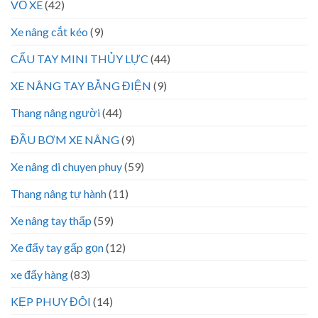
VỎ XE
(42)
Xe nâng cắt kéo
(9)
CẨU TAY MINI THỦY LỰC
(44)
XE NÂNG TAY BẰNG ĐIỆN
(9)
Thang nâng người
(44)
ĐẦU BƠM XE NÂNG
(9)
Xe nâng di chuyen phuy
(59)
Thang nâng tự hành
(11)
Xe nâng tay thấp
(59)
Xe đẩy tay gấp gọn
(12)
xe đẩy hàng
(83)
KẸP PHUY ĐÔI
(14)