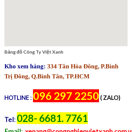
Bảng đồ Công Ty Việt Xanh
Kho xem hàng:
334 Tân Hòa Đông, P.Bình
Trị Đông, Q.Bình Tân, TP.HCM
096 297 2250
HOTLINE :
( ZALO)
028- 6681. 7761
Tel:
Email:
xenang@congnghiepvietxanh.com.v