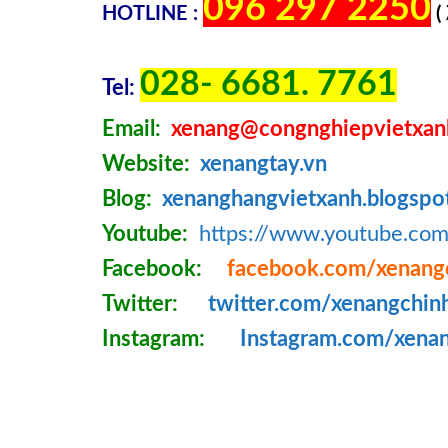
096 297 2250
HOTLINE :
(
028- 6681. 7761
Tel:
Email:
xenang@congnghiepvietxan
Website:
xenangtay.vn
Blog:
xenanghangvietxanh.blogspo
Youtube:
https://www.youtube.c
Facebook:
facebook.com/xenang
Twitter:
twitter.com/xenangchin
Instagram:
Instagram.com/xena