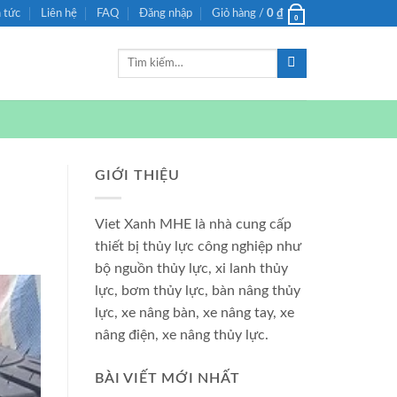
n tức
Liên hệ
FAQ
Đăng nhập
Giỏ hàng /
0
₫
0
Tìm
kiếm:
GIỚI THIỆU
Viet Xanh MHE là nhà cung cấp
thiết bị thủy lực công nghiệp như
bộ nguồn thủy lực, xi lanh thủy
lực, bơm thủy lực, bàn nâng thủy
lực, xe nâng bàn, xe nâng tay, xe
nâng điện, xe nâng thủy lực.
BÀI VIẾT MỚI NHẤT