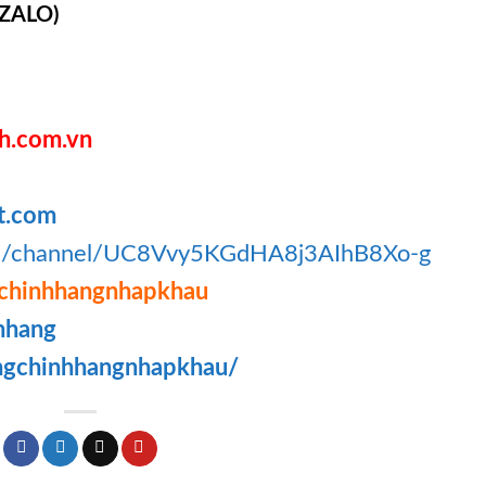
 ZALO)
h.com.vn
t.com
om/channel/UC8Vvy5KGdHA8j3AIhB8Xo-g
chinhhangnhapkhau
hhang
ngchinhhangnhapkhau/