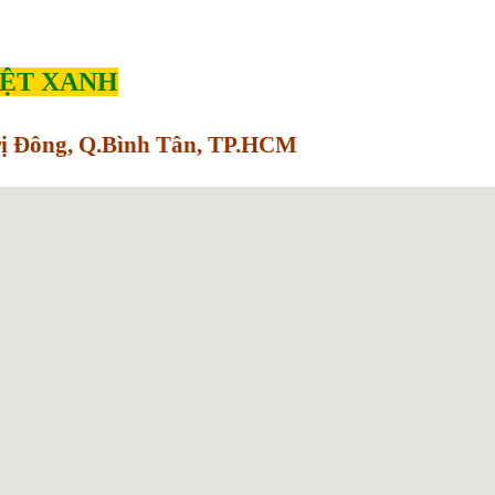
IỆT XANH
Trị Đông, Q.Bình Tân, TP.HCM