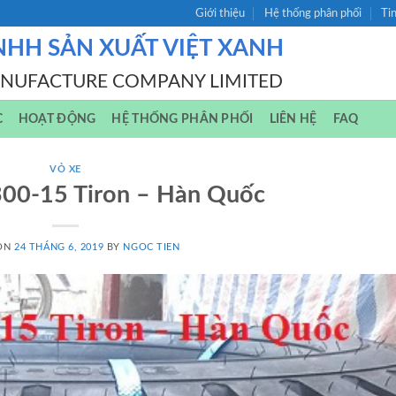
Giới thiệu
Hệ thống phân phối
Ti
NHH SẢN XUẤT VIỆT XANH
ANUFACTURE COMPANY LIMITED
C
HOẠT ĐỘNG
HỆ THỐNG PHÂN PHỐI
LIÊN HỆ
FAQ
VỎ XE
300-15 Tiron – Hàn Quốc
 ON
24 THÁNG 6, 2019
BY
NGOC TIEN