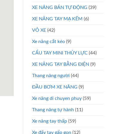
XE NÂNG BÁN TỰ ĐỘNG
(39)
XE NÂNG TAY MẠ KẼM
(6)
VỎ XE
(42)
Xe nâng cắt kéo
(9)
CẨU TAY MINI THỦY LỰC
(44)
XE NÂNG TAY BẰNG ĐIỆN
(9)
Thang nâng người
(44)
ĐẦU BƠM XE NÂNG
(9)
Xe nâng di chuyen phuy
(59)
Thang nâng tự hành
(11)
Xe nâng tay thấp
(59)
Xe đẩy tay gấp gọn
(12)