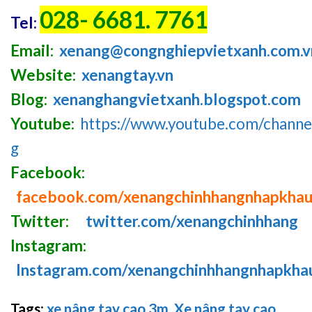
028- 6681. 7761
Tel:
Email:
xenang@congnghiepvietxanh.com.v
Website:
xenangtay.vn
Blog:
xenanghangvietxanh.blogspot.com
Youtube:
https://www.youtube.com/chan
g
Facebook:
facebook.com/xenangchinhhangnhapkha
Twitter:
twitter.com/xenangchinhhang
Instagram:
Instagram.com/xenangchinhhangnhapkha
Tags
:
xe nâng tay cao 3m
,
Xe nâng tay cao