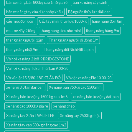
bán xe nâng bàn 800kg cao 1m5 gía rẻ
bán xe nâng cây cảnh
bán xe nâng tay của đức nhập khẩu
Bộ nguồn thủy lực đài loan
cẩu móc động cơ
Cẩu tay mini thủy lực 1000kg
hang nâng đơn 8m
mua xe đẩy 2 tầng
thang nang sieu nho mini
thang nâng hàng 9m
thang nâng người 12m
Thang nâng người di động SJY
thang nâng nhật 9m
Thang nâng đôi Nichi-lift Japan
Vỏ hơi xe nâng 21x8-9 BRIDGESTONE
Vỏ hơi xe nâng Tokai Thái Lan 9.00-20
Vỏ xúc lật 15.5/80-18 BKT ẤN ĐỘ
Vỏ đặc xe nâng Pio 10.00-20
xe nâng 3.0 tấn đài loan
Xe nâng bàn 750kg cao 1500mm
Xe nâng bán tự động 1500 kg cao 1m6
xe nâng bán tự động đài loan
xe nâng cao 1000kg giá rẻ
xe nâng chéo
Xe nâng tay 2 tấn TW-LIFTER
Xe nâng tay 2500kg nhật
Xe nâng tay cao 500kg nâng cao 1m2