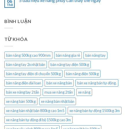
5 dấu hiệu xe nâng phuy cần thay thế ngay
06
Th8
BÌNH LUẬN
TỪ KHÓA
bàn nâng 500kg cao 900mm
bàn nâng gía rẻ
bàn nâng tay
bàn nâng tay 2x nhật bản
bàn nâng tay điện 500kg
bàn nâng tay điện di chuyển 500kg
bàn nâng điện 500kg
bàn nâng điện đài loan
bán xe nâng bàn
bán xe nâng bán tự động.
bán xe nâng tay 2 tấn
mua xe nâng 2 tấn
xe nâng
xe nâng bàn 500kg
xe nâng bàn nhật bản
xe nâng bàn nhật bản 800kg cao 1m5
xe nâng bán tự động 1500kg 3m
xe nâng bán tự động đi bộ 1500kg cao 3m
xe nâng cây cảnh 800kg cao 1m5
xe nâng mặt bàn 500kg