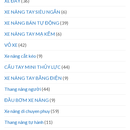
XE ĐẨY
(36)
XE NÂNG TAY SIÊU NGẮN
(6)
XE NÂNG BÁN TỰ ĐỘNG
(39)
XE NÂNG TAY MẠ KẼM
(6)
VỎ XE
(42)
Xe nâng cắt kéo
(9)
CẨU TAY MINI THỦY LỰC
(44)
XE NÂNG TAY BẰNG ĐIỆN
(9)
Thang nâng người
(44)
ĐẦU BƠM XE NÂNG
(9)
Xe nâng di chuyen phuy
(59)
Thang nâng tự hành
(11)