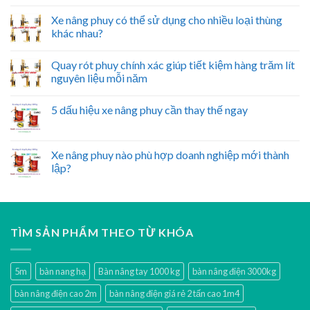
Xe nâng phuy có thể sử dụng cho nhiều loại thùng
khác nhau?
Quay rót phuy chính xác giúp tiết kiệm hàng trăm lít
nguyên liệu mỗi năm
5 dấu hiệu xe nâng phuy cần thay thế ngay
Xe nâng phuy nào phù hợp doanh nghiệp mới thành
lập?
TÌM SẢN PHẨM THEO TỪ KHÓA
5m
bàn nang hạ
Bàn nâng tay 1000 kg
bàn nâng điện 3000kg
bàn nâng điện cao 2m
bàn nâng điện giá rẻ 2 tấn cao 1m4