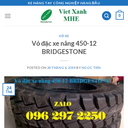
Skip
XE NÂNG TAY CÔNG NGHIỆP HÀNG ĐẦU
to
0
content
VỎ XE
Vỏ đặc xe nâng 450-12
BRIDGESTONE
POSTED ON
24 THÁNG 6, 2019
BY
NGOC TIEN
24
Th6