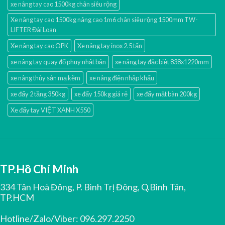
xe nâng tay cao 1500kg chân siêu rộng
Xe nâng tay cao 1500kg nâng cao 1m6 chân siêu rộng 1500mm TW-
LIFTER Đài Loan
Xe nâng tay cao OPK
Xe nâng tay inox 2.5 tấn
xe nâng tay quay đổ phuy nhật bản
xe nâng tay đặc biệt 838x1220mm
xe nâng thủy sản mạ kẽm
xe nâng điện nhập khấu
xe đẩy 2 tầng 350kg
xe đẩy 150kg giá rẻ
xe đẩy mặt bàn 200kg
Xe đẩy tay VIỆT XANH X550
TP.Hồ Chí Minh
334 Tân Hoà Đông, P. Bình Trị Đông, Q.Bình Tân,
TP.HCM
Hotline/Zalo/Viber:
096.297.2250