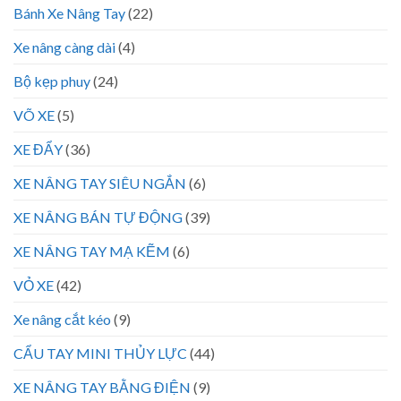
Bánh Xe Nâng Tay
(22)
Xe nâng càng dài
(4)
Bộ kẹp phuy
(24)
VÕ XE
(5)
XE ĐẨY
(36)
XE NÂNG TAY SIÊU NGẮN
(6)
XE NÂNG BÁN TỰ ĐỘNG
(39)
XE NÂNG TAY MẠ KẼM
(6)
VỎ XE
(42)
Xe nâng cắt kéo
(9)
CẨU TAY MINI THỦY LỰC
(44)
XE NÂNG TAY BẰNG ĐIỆN
(9)