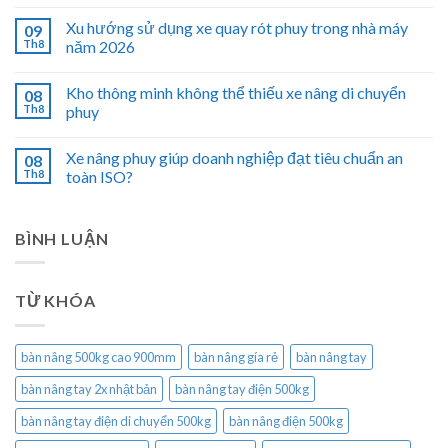
Xu hướng sử dụng xe quay rót phuy trong nhà máy
09
Th8
năm 2026
Kho thông minh không thể thiếu xe nâng di chuyển
08
Th8
phuy
Xe nâng phuy giúp doanh nghiệp đạt tiêu chuẩn an
08
Th8
toàn ISO?
BÌNH LUẬN
TỪ KHÓA
bàn nâng 500kg cao 900mm
bàn nâng gía rẻ
bàn nâng tay
bàn nâng tay 2x nhật bản
bàn nâng tay điện 500kg
bàn nâng tay điện di chuyển 500kg
bàn nâng điện 500kg