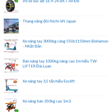
Vỏ xe xúc lật 16.9-24 BKT Ấn Độ
Thang nâng đôi Nichi-lift Japan
Xe nâng tay 3000kg càng 550x1150mm Bishamon
- Nhật Bản
Bàn nâng tay 1000kg nâng cao 1m hiệu TW-
LIFTER Đài Loan
Xe nâng tay 3,5 tấn hiệu Eoslift
Xe nâng bàn 350kg cao 1m3