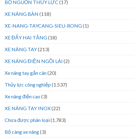
BỘ NGUỒN THỦY LỰC
(17)
XE NÂNG BÀN
(118)
XE-NANG-TAYCANG-SIEU-RONG
(1)
XE ĐẨY HAI TẦNG
(18)
XE NÂNG TAY
(213)
XE NÂNG ĐIỆN NGỒI LÁI
(2)
Xe nâng tay gắn cân
(20)
Thủy lực công nghiệp
(1.537)
Xe nâng điện cao
(3)
XE NÂNG TAY INOX
(22)
Chưa được phân loại
(1.783)
Bộ càng xe nâng
(3)