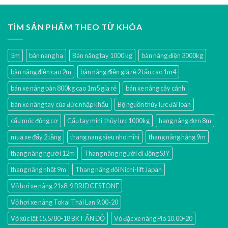
TÌM SẢN PHẨM THEO TỪ KHÓA
5m
bàn nang hạ
Bàn nâng tay 1000 kg
bàn nâng điện 3000kg
bàn nâng điện cao 2m
bàn nâng điện giá rẻ 2 tấn cao 1m4
bán xe nâng bàn 800kg cao 1m5 gía rẻ
bán xe nâng cây cảnh
bán xe nâng tay của đức nhập khẩu
Bộ nguồn thủy lực đài loan
cẩu móc động cơ
Cẩu tay mini thủy lực 1000kg
hang nâng đơn 8m
mua xe đẩy 2 tầng
thang nang sieu nho mini
thang nâng hàng 9m
thang nâng người 12m
Thang nâng người di động SJY
thang nâng nhật 9m
Thang nâng đôi Nichi-lift Japan
Vỏ hơi xe nâng 21x8-9 BRIDGESTONE
Vỏ hơi xe nâng Tokai Thái Lan 9.00-20
Vỏ xúc lật 15.5/80-18 BKT ẤN ĐỘ
Vỏ đặc xe nâng Pio 10.00-20