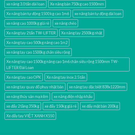
xe nâng 3.0 tấn đài loan
Xe nâng bàn 750kg cao 1500mm
Xe nâng bán tự động 1500 kg cao 1m6
xe nâng bán tự động đài loan
xe nâng cao 1000kg giá rẻ
xe nâng chéo
Xe nâng tay 2 tấn TW-LIFTER
Xe nâng tay 2500kg nhật
Xe nâng tay cao 500kg nâng cao 1m2
xe nâng tay cao 1500kg chân siêu rộng
Xe nâng tay cao 1500kg nâng cao 1m6 chân siêu rộng 1500mm TW-
LIFTER Đài Loan
Xe nâng tay cao OPK
Xe nâng tay inox 2.5 tấn
xe nâng tay quay đổ phuy nhật bản
xe nâng tay đặc biệt 838x1220mm
xe nâng thủy sản mạ kẽm
xe nâng điện nhập khấu
xe đẩy 2 tầng 350kg
xe đẩy 150kg giá rẻ
xe đẩy mặt bàn 200kg
Xe đẩy tay VIỆT XANH X550