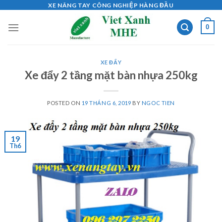
Skip
XE NÂNG TAY CÔNG NGHIỆP HÀNG ĐẦU
to
0
content
XE ĐẨY
Xe đẩy 2 tầng mặt bàn nhựa 250kg
POSTED ON
19 THÁNG 6, 2019
BY
NGOC TIEN
19
Th6