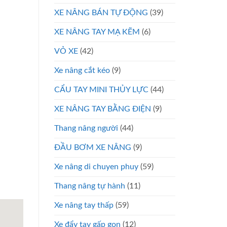
XE NÂNG BÁN TỰ ĐỘNG
(39)
XE NÂNG TAY MẠ KẼM
(6)
VỎ XE
(42)
Xe nâng cắt kéo
(9)
CẨU TAY MINI THỦY LỰC
(44)
XE NÂNG TAY BẰNG ĐIỆN
(9)
Thang nâng người
(44)
ĐẦU BƠM XE NÂNG
(9)
Xe nâng di chuyen phuy
(59)
Thang nâng tự hành
(11)
Xe nâng tay thấp
(59)
Xe đẩy tay gấp gọn
(12)