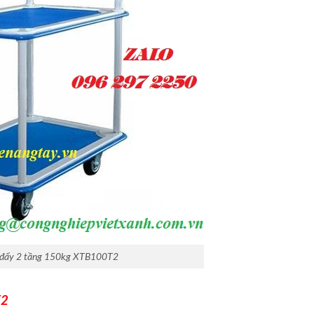
đẩy 2 tầng 150kg XTB100T2
T2