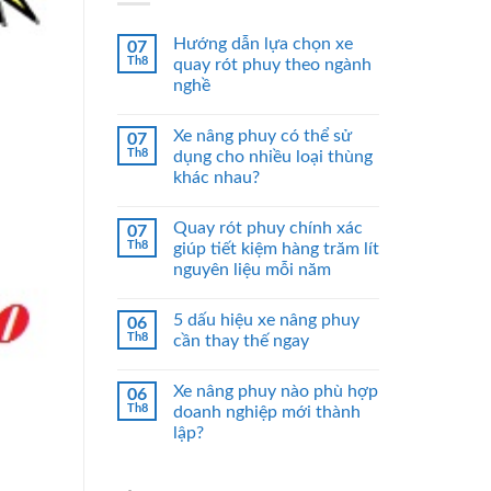
Hướng dẫn lựa chọn xe
07
Th8
quay rót phuy theo ngành
nghề
Xe nâng phuy có thể sử
07
Th8
dụng cho nhiều loại thùng
khác nhau?
Quay rót phuy chính xác
07
Th8
giúp tiết kiệm hàng trăm lít
nguyên liệu mỗi năm
5 dấu hiệu xe nâng phuy
06
Th8
cần thay thế ngay
Xe nâng phuy nào phù hợp
06
Th8
doanh nghiệp mới thành
lập?