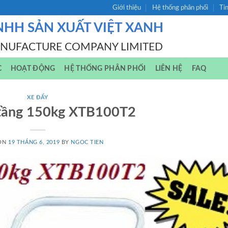
Giới thiệu
Hệ thống phân phối
Ti
NHH SẢN XUẤT VIỆT XANH
ANUFACTURE COMPANY LIMITED
C
HOẠT ĐỘNG
HỆ THỐNG PHÂN PHỐI
LIÊN HỆ
FAQ
XE ĐẨY
 tầng 150kg XTB100T2
 ON
19 THÁNG 6, 2019
BY
NGOC TIEN