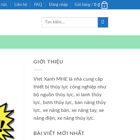
n tức
Liên hệ
FAQ
Đăng nhập
Giỏ hàng /
0
₫
0
Tìm
kiếm:
GIỚI THIỆU
Viet Xanh MHE là nhà cung cấp
thiết bị thủy lực công nghiệp như
bộ nguồn thủy lực, xi lanh thủy
lực, bơm thủy lực, bàn nâng thủy
lực, xe nâng bàn, xe nâng tay, xe
nâng điện, xe nâng thủy lực.
BÀI VIẾT MỚI NHẤT